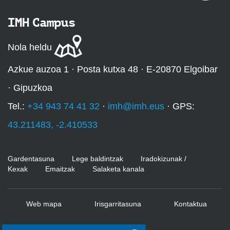
IMH Campus
Nola heldu
Azkue auzoa 1 · Posta kutxa 48 · E-20870 Elgoibar
· Gipuzkoa
Tel.:
+34 943 74 41 32
·
imh@imh.eus
· GPS:
43.211483, -2.410533
Gardentasuna
Lege baldintzak
Iradokizunak /
Kexak
Emaitzak
Salaketa kanala
Web mapa
Irisgarritasuna
Kontaktua