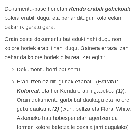
Dokumentu-base honetan
Kendu erabili gabekoak
botoia erabili dugu, eta behar ditugun koloreekin
bakarrik geratu gara.
Orain beste dokumentu bat eduki nahi dugu non
kolore horiek erabili nahi dugu. Gainera erraza izan
behar da kolore horiek bilatzea. Zer egin?
Dokumentu berri bat sortu
Erabiltzen ez ditugunak ezabatu (
Editatu:
Koloreak
eta hor Kendu erabili gabekoa
(1)
).
Orain dokumentu garbi bat daukagu eta kolore
gutxi daukana
(2)
(txuri, beltza eta Floral White.
Azkeneko hau hobespenetan agertzen da
formen kolore betetzaile bezala jarri dugulako)