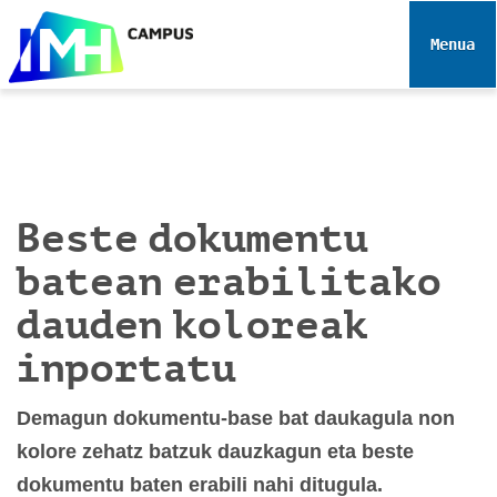
N
a
Toggle 
b
i
g
a
z
i
Beste dokumentu
o
a
batean erabilitako
dauden koloreak
inportatu
Demagun dokumentu-base bat daukagula non
kolore zehatz batzuk dauzkagun eta beste
dokumentu baten erabili nahi ditugula.