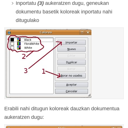
Inportatu
(3)
aukeratzen dugu, geneukan
dokumentu basetik koloreak inportatu nahi
ditugulako
Erabili nahi ditugun koloreak dauzkan dokumentua
aukeratzen dugu: