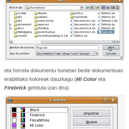
eta horrela dokumentu honetan beste dokumentuan
erabilitako koloreak dauzkagu (
Mi Color
eta
Firebrick
gehituta izan dira)