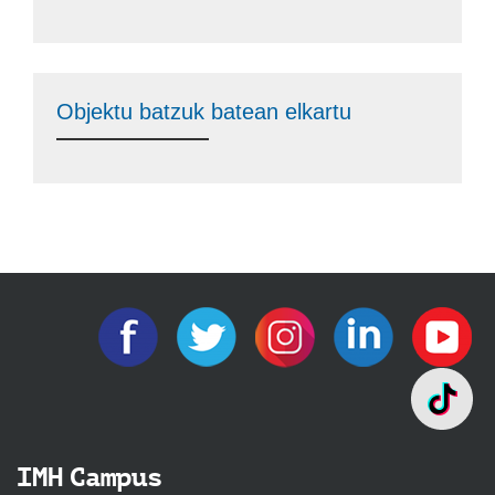
Objektu batzuk batean elkartu
IMH Campus