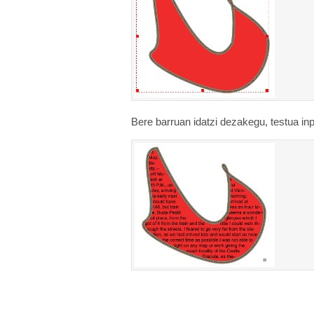
Bere barruan idatzi dezakegu, testua in