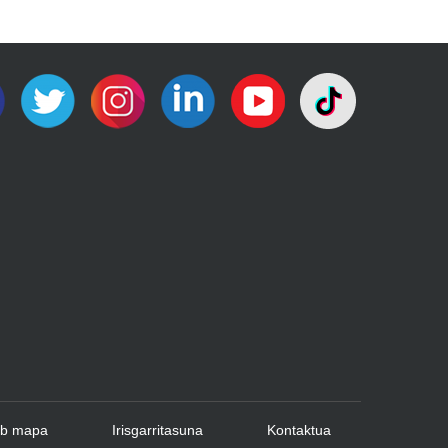
b mapa
Irisgarritasuna
Kontaktua