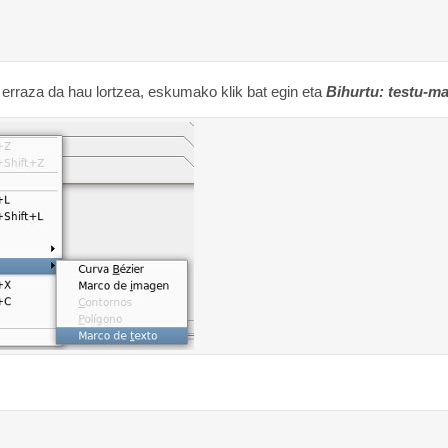
 erraza da hau lortzea, eskumako klik bat egin eta
Bihurtu: testu-m