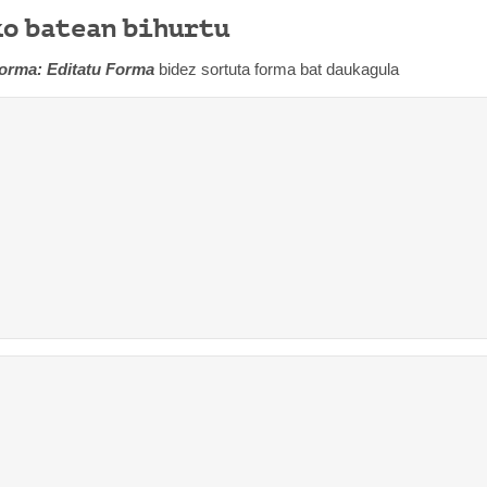
ko batean bihurtu
Forma: Editatu Forma
bidez sortuta forma bat daukagula