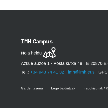
IMH Campus
Nola heldu
Azkue auzoa 1 · Posta kutxa 48 · E-20870 El
Tel.:
+34 943 74 41 32
·
imh@imh.eus
· GPS
Gardentasuna
Lege baldintzak
Iradokizunak / 