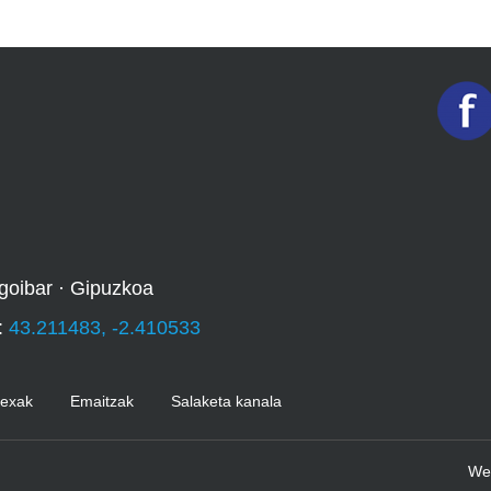
goibar · Gipuzkoa
:
43.211483, -2.410533
Kexak
Emaitzak
Salaketa kanala
We