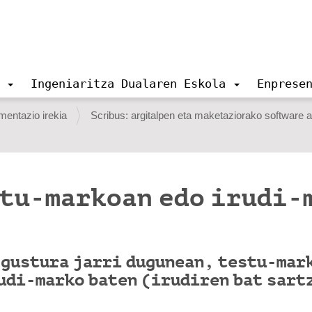
Ingeniaritza Dualaren Eskola
Enprese
entazio irekia
Scribus: argitalpen eta maketaziorako software 
stu-markoan edo irudi-
 gustura jarri dugunean, testu-mar
udi-marko baten (irudiren bat sart