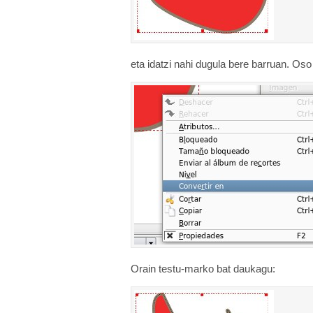
eta idatzi nahi dugula bere barruan. Oso
Orain testu-marko bat daukagu: