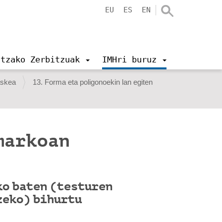
EU
ES
EN
ntzako Zerbitzuak
IMHri buruz
askea
13. Forma eta poligonoekin lan egiten
markoan
ko baten (testuren
zeko) bihurtu