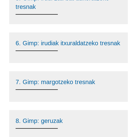
tresnak
6. Gimp: irudiak itxuraldatzeko tresnak
7. Gimp: margotzeko tresnak
8. Gimp: geruzak