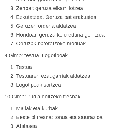
Zenbait geruza elkarri lotzea
Ezkutatzea. Geruza bat erakustea
Geruzen ordena aldatzea
Hondoan geruza koloreduna gehitzea
Geruzak bateratzeko moduak
9.Gimp: testua. Logotipoak
Testua
Testuaren ezaugarriak aldatzea
Logotipoak sortzea
10.Gimp: irudia doitzeko tresnak
Mailak eta kurbak
Beste bi tresna: tonua eta saturazioa
Atalasea