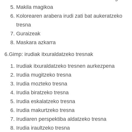
Makila magikoa
Kolorearen arabera irudi zati bat aukeratzeko
tresna
Guraizeak
Maskara azkarra
6.Gimp: irudiak itxuraldatzeko tresnak
Irudiak itxuraldatzeko tresnen aurkezpena
Irudia mugitzeko tresna
Irudia mozteko tresna
Irudia biratzeko tresna
Irudia eskalatzeko tresna
Irudia makurtzeko tresna
Irudiaren perspektiba aldatzeko tresna
Irudia iraultzeko tresna