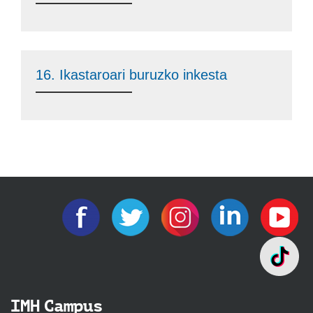
16. Ikastaroari buruzko inkesta
IMH Campus