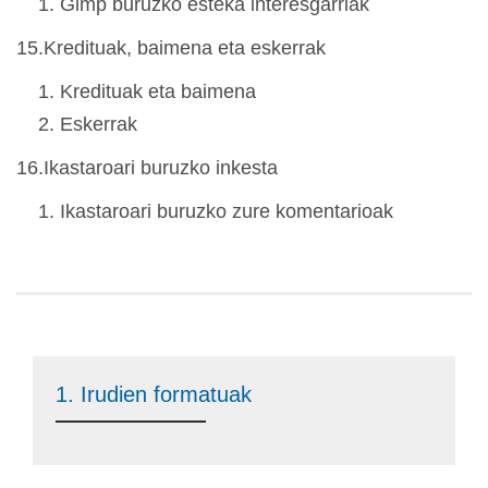
Gimp buruzko esteka interesgarriak
15.Kredituak, baimena eta eskerrak
Kredituak eta baimena
Eskerrak
16.Ikastaroari buruzko inkesta
Ikastaroari buruzko zure komentarioak
1. Irudien formatuak