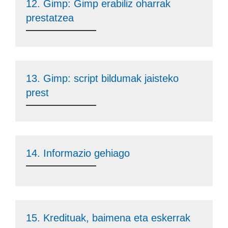
12. Gimp: Gimp erabiliz oharrak
prestatzea
13. Gimp: script bildumak jaisteko
prest
14. Informazio gehiago
15. Kredituak, baimena eta eskerrak