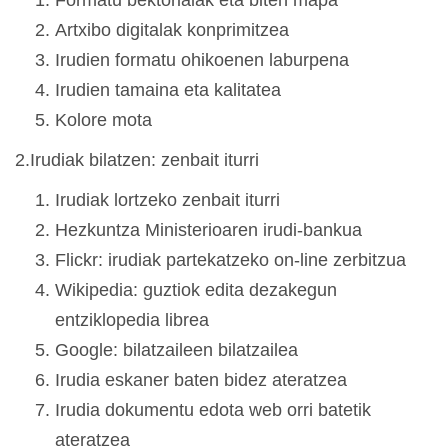
Formatu bektorialak eta biten mapa
Artxibo digitalak konprimitzea
Irudien formatu ohikoenen laburpena
Irudien tamaina eta kalitatea
Kolore mota
2.Irudiak bilatzen: zenbait iturri
Irudiak lortzeko zenbait iturri
Hezkuntza Ministerioaren irudi-bankua
Flickr: irudiak partekatzeko on-line zerbitzua
Wikipedia: guztiok edita dezakegun
entziklopedia librea
Google: bilatzaileen bilatzailea
Irudia eskaner baten bidez ateratzea
Irudia dokumentu edota web orri batetik
ateratzea