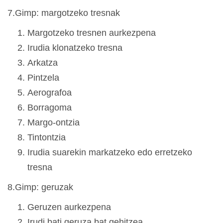
7.Gimp: margotzeko tresnak
Margotzeko tresnen aurkezpena
Irudia klonatzeko tresna
Arkatza
Pintzela
Aerografoa
Borragoma
Margo-ontzia
Tintontzia
Irudia suarekin markatzeko edo erretzeko
tresna
8.Gimp: geruzak
Geruzen aurkezpena
Irudi bati geruza bat gehitzea