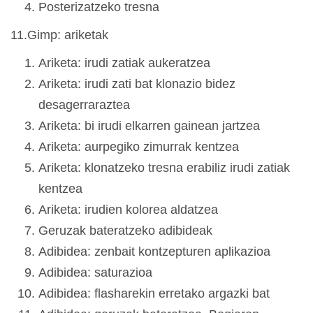
Posterizatzeko tresna
11.Gimp: ariketak
Ariketa: irudi zatiak aukeratzea
Ariketa: irudi zati bat klonazio bidez
desagerraraztea
Ariketa: bi irudi elkarren gainean jartzea
Ariketa: aurpegiko zimurrak kentzea
Ariketa: klonatzeko tresna erabiliz irudi zatiak
kentzea
Ariketa: irudien kolorea aldatzea
Geruzak bateratzeko adibideak
Adibidea: zenbait kontzepturen aplikazioa
Adibidea: saturazioa
Adibidea: flasharekin erretako argazki bat