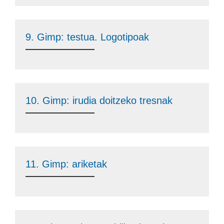
9. Gimp: testua. Logotipoak
10. Gimp: irudia doitzeko tresnak
11. Gimp: ariketak