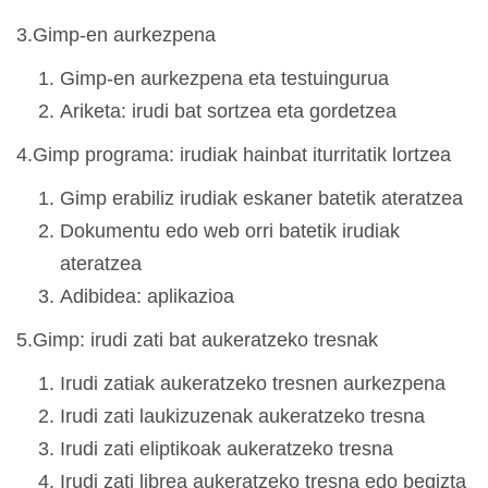
3.Gimp-en aurkezpena
Gimp-en aurkezpena eta testuingurua
Ariketa: irudi bat sortzea eta gordetzea
4.Gimp programa: irudiak hainbat iturritatik lortzea
Gimp erabiliz irudiak eskaner batetik ateratzea
Dokumentu edo web orri batetik irudiak
ateratzea
Adibidea: aplikazioa
5.Gimp: irudi zati bat aukeratzeko tresnak
Irudi zatiak aukeratzeko tresnen aurkezpena
Irudi zati laukizuzenak aukeratzeko tresna
Irudi zati eliptikoak aukeratzeko tresna
Irudi zati librea aukeratzeko tresna edo begizta