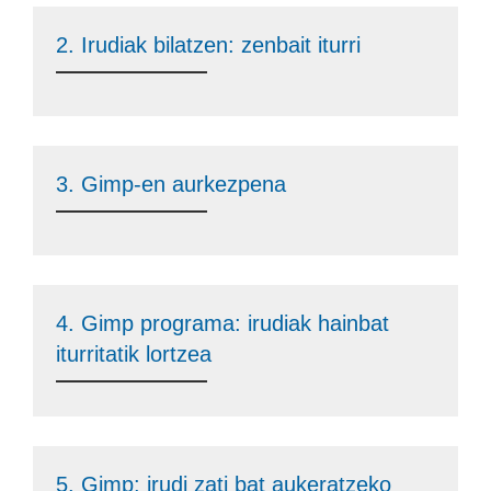
2. Irudiak bilatzen: zenbait iturri
3. Gimp-en aurkezpena
4. Gimp programa: irudiak hainbat
iturritatik lortzea
5. Gimp: irudi zati bat aukeratzeko