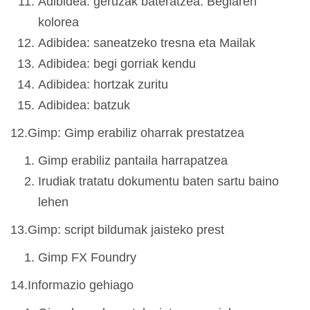
Adibidea: geruzak bateratzea. Begiaren
kolorea
Adibidea: saneatzeko tresna eta Mailak
Adibidea: begi gorriak kendu
Adibidea: hortzak zuritu
Adibidea: batzuk
12.Gimp: Gimp erabiliz oharrak prestatzea
Gimp erabiliz pantaila harrapatzea
Irudiak tratatu dokumentu baten sartu baino
lehen
13.Gimp: script bildumak jaisteko prest
Gimp FX Foundry
14.Informazio gehiago