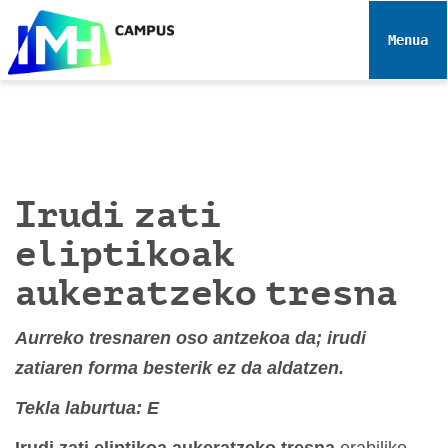
N
a
Toggle 
b
i
g
a
z
i
Irudi zati
o
a
eliptikoak
aukeratzeko tresna
Aurreko tresnaren oso antzekoa da; irudi
zatiaren forma besterik ez da aldatzen.
Tekla laburtua: E