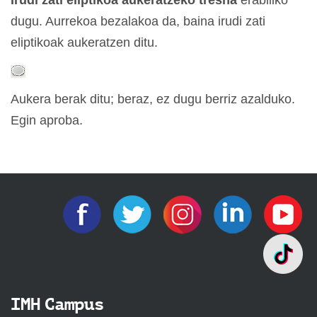
Irudi zati eliptikoa aukeratzeko tresna
erabiliko
dugu. Aurrekoa bezalakoa da, baina irudi zati
eliptikoak aukeratzen ditu.
Aukera berak ditu; beraz, ez dugu berriz azalduko.
Egin aproba.
IMH Campus