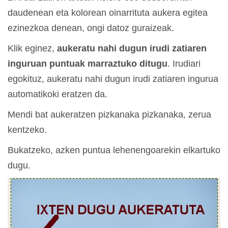
daudenean eta kolorean oinarrituta aukera egitea
ezinezkoa denean, ongi datoz guraizeak.
Klik eginez,
aukeratu nahi dugun irudi zatiaren
inguruan puntuak marraztuko ditugu
. Irudiari
egokituz, aukeratu nahi dugun irudi zatiaren ingurua
automatikoki eratzen da.
Mendi bat aukeratzen pizkanaka pizkanaka, zerua
kentzeko.
Bukatzeko, azken puntua lehenengoarekin elkartuko
dugu.