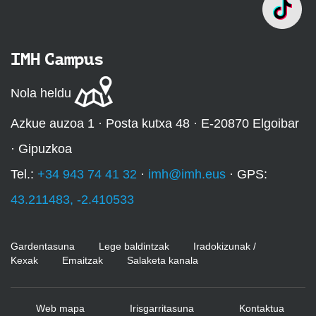
IMH Campus
Nola heldu
Azkue auzoa 1 · Posta kutxa 48 · E-20870 Elgoibar
· Gipuzkoa
Tel.:
+34 943 74 41 32
·
imh@imh.eus
· GPS:
43.211483, -2.410533
Gardentasuna
Lege baldintzak
Iradokizunak /
Kexak
Emaitzak
Salaketa kanala
Web mapa
Irisgarritasuna
Kontaktua