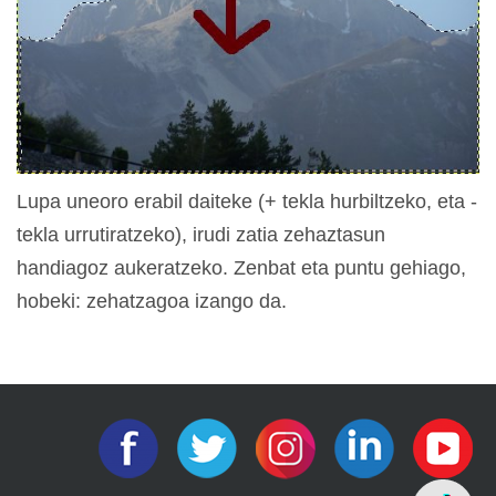
Lupa uneoro erabil daiteke (+ tekla hurbiltzeko, eta -
tekla urrutiratzeko), irudi zatia zehaztasun
handiagoz aukeratzeko. Zenbat eta puntu gehiago,
hobeki: zehatzagoa izango da.