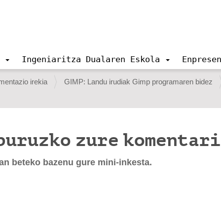
Ingeniaritza Dualaren Eskola
Enprese
entazio irekia
GIMP: Landu irudiak Gimp programaren bidez
buruzko zure komentar
an beteko bazenu gure mini-inkesta.