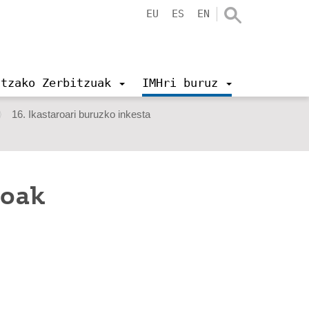
EU
ES
EN
ntzako Zerbitzuak
IMHri buruz
16. Ikastaroari buruzko inkesta
ioak