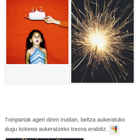
Txinpartak ageri diren irudian, beltza aukeratuko
dugu kolorea aukeratzeko tresna erabiliz.