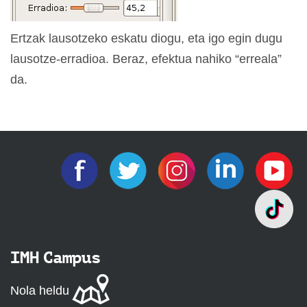
Ertzak lausotzeko eskatu diogu, eta igo egin dugu
lausotze-erradioa. Beraz, efektua nahiko “erreala”
da.
IMH Campus
Nola heldu