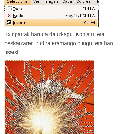
Txinpartak hartuta dauzkagu. Kopiatu, eta
neskatxaren irudira eramango ditugu, eta han
itsatsi.