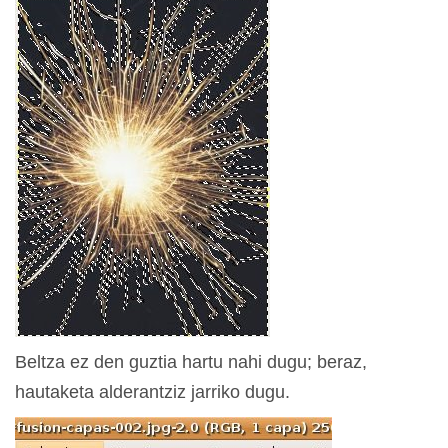
Beltza ez den guztia hartu nahi dugu; beraz,
hautaketa alderantziz jarriko dugu.