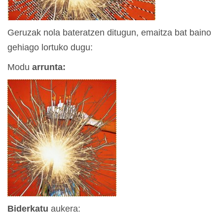
Geruzak nola bateratzen ditugun, emaitza bat baino
gehiago lortuko dugu:
Modu
arrunta:
Biderkatu
aukera: