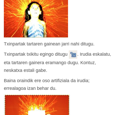
Txinpartak tartaren gainean jarri nahi ditugu.
Txinpartak txikitu egingo ditugu
. Irudia eskalatu,
eta tartaren gainera eramango dugu. Kontuz,
neskatxa estali gabe.
Baina oraindik ere oso artifiziala da irudia;
errealagoa izan behar du.