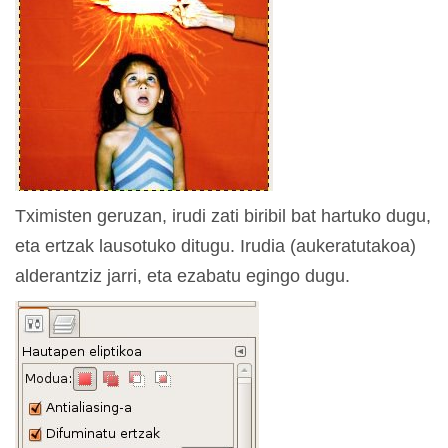
Tximisten geruzan, irudi zati biribil bat hartuko dugu,
eta ertzak lausotuko ditugu. Irudia (aukeratutakoa)
alderantziz jarri, eta ezabatu egingo dugu.