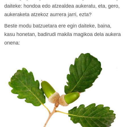
daiteke: hondoa edo atzealdea aukeratu, eta, gero,
aukeraketa atzekoz aurrera jarri, ezta?
Beste modu batzuetara ere egin daiteke, baina,
kasu honetan, badirudi makila magikoa dela aukera
onena: