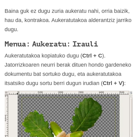
Baina guk ez dugu zuria aukeratu nahi, orria baizik,
hau da, kontrakoa. Aukeratutakoa alderantziz jarriko
dugu.
Menua: Aukeratu: Irauli
Aukeratutakoa kopiatuko dugu (
Ctrl + C
).
Jatorrizkoaren neurri berak dituen hondo gardeneko
dokumentu bat sortuko dugu, eta aukeratutakoa
itsatsiko dugu sortu berri dugun irudian (
Ctrl + V)
: