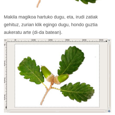
Makila magikoa hartuko dugu, eta, irudi zatiak
gehituz, zurian klik egingo dugu, hondo guztia
aukeratu arte (di-da batean).