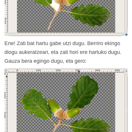
Ene! Zati bat hartu gabe utzi dugu. Berriro ekingo
diogu aukeratzeari, eta zati hori ere hartuko dugu.
Gauza bera egingo dugu, eta gero: