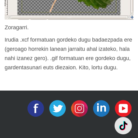
Zoragarri.
Irudia .xcf formatuan gordeko dugu badaezpada ere
(geroago horrekin lanean jarraitu ahal izateko, hala
nahi izanez gero). .gif formatuan ere gordeko dugu,
gardentasunari euts diezaion. Kito, lortu dugu.