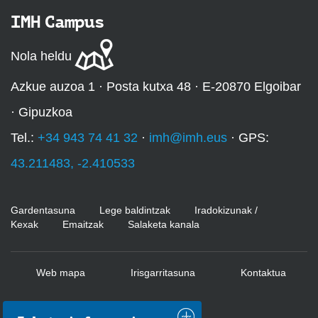
IMH Campus
Nola heldu
Azkue auzoa 1 · Posta kutxa 48 · E-20870 Elgoibar
· Gipuzkoa
Tel.:
+34 943 74 41 32
·
imh@imh.eus
· GPS:
43.211483, -2.410533
Gardentasuna
Lege baldintzak
Iradokizunak /
Kexak
Emaitzak
Salaketa kanala
Web mapa
Irisgarritasuna
Kontaktua