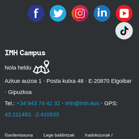
IMH Campus
Nola heldu
Azkue auzoa 1 · Posta kutxa 48 · E-20870 Elgoibar
· Gipuzkoa
Tel.:
+34 943 74 41 32
·
imh@imh.eus
· GPS:
43.211483, -2.410533
Gardentasuna
Lege baldintzak
Iradokizunak /