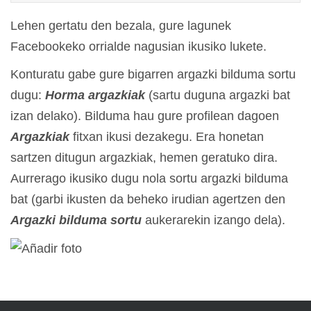
Lehen gertatu den bezala, gure lagunek
Facebookeko orrialde nagusian ikusiko lukete.
Konturatu gabe gure bigarren argazki bilduma sortu
dugu:
Horma argazkiak
(sartu duguna argazki bat
izan delako). Bilduma hau gure profilean dagoen
Argazkiak
fitxan ikusi dezakegu. Era honetan
sartzen ditugun argazkiak, hemen geratuko dira.
Aurrerago ikusiko dugu nola sortu argazki bilduma
bat (garbi ikusten da beheko irudian agertzen den
Argazki bilduma sortu
aukerarekin izango dela).