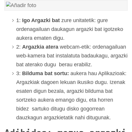
1:
Igo Argazki bat
zure unitatetik: gure
ordenagailuan daukagun argazki bat igotzeko
aukera ematen digu.
2:
Argazkia atera
webcam-etik: ordenagailuan
web-kamera bat instalatuta badaukagu, argazki
bat aterako dugu berau erabiliz.
3:
Bilduma bat sortu:
aukera hau Aplikazioak:
Argazkiak dagoen lekuan ikusiko dugu. Izenak
esaten digun bezala, argazki bilduma bat
sortzeko aukera emango digu, eta horren
bidez sartuko ditugu disko gogorrean
dauzkagun argazkietatik nahi ditugunak.