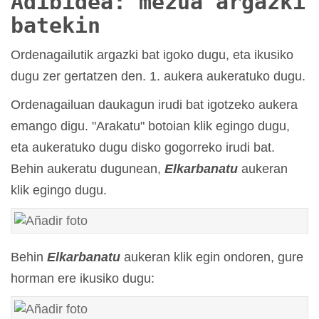
Adibidea: mezua argazki
batekin
Ordenagailutik argazki bat igoko dugu, eta ikusiko
dugu zer gertatzen den. 1. aukera aukeratuko dugu.
Ordenagailuan daukagun irudi bat igotzeko aukera
emango digu. "Arakatu" botoian klik egingo dugu,
eta aukeratuko dugu disko gogorreko irudi bat.
Behin aukeratu dugunean,
Elkarbanatu
aukeran
klik egingo dugu.
Behin
Elkarbanatu
aukeran klik egin ondoren, gure
horman ere ikusiko dugu: