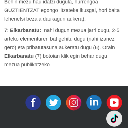
Behin mezu hau idatzi dugula, hurrengoa
GUZTIENTZAT egongo litzateke ikusgai, hori baita
lehenetsi bezala daukagun aukera).
7:
Elkarbanatu:
nahi dugun mezua jarri dugu, 2-5
arteko elementuren bat gehitu dugu (nahi izanez
gero) eta pribatutasuna aukeratu dugu (6). Orain
Elkarbanatu
(7) botoian klik egin behar dugu
mezua publikatzeko.