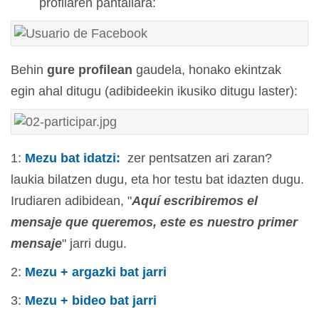
profilaren pantailara:
Behin
gure profilean
gaudela, honako ekintzak
egin ahal ditugu (adibideekin ikusiko ditugu laster):
1:
Mezu bat idatzi:
zer pentsatzen ari zaran?
laukia bilatzen dugu, eta hor testu bat idazten dugu.
Irudiaren adibidean, "
Aquí escribiremos el
mensaje que queremos, este es nuestro primer
mensaje
" jarri dugu.
2:
Mezu + argazki bat jarri
3:
Mezu + bideo bat jarri