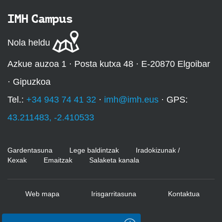
IMH Campus
Nola heldu
Azkue auzoa 1 · Posta kutxa 48 · E-20870 Elgoibar
· Gipuzkoa
Tel.:
+34 943 74 41 32
·
imh@imh.eus
· GPS:
43.211483, -2.410533
Gardentasuna
Lege baldintzak
Iradokizunak /
Kexak
Emaitzak
Salaketa kanala
Web mapa
Irisgarritasuna
Kontaktua