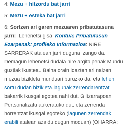
4:
Mezu + hitzordu bat jarri
5:
Mezu + esteka bat jarri
6:
Sortzen ari garen mezuaren pribatutasuna
jarri:
Lehenetsi gisa
Kontua: Pribatutasun
Ezarpenak: profileko Informazioa
: NIRE
SARRERAK atalean jarri duguna izango da.
Demagun lehenetsi dudala nire argitalpenak Mundu
guztiak ikustea.. Baina orain idazten ari naizen
mezua bizikleta munduari buruzko da, eta
lehen
sortu dudan bizikleta-lagunak zerrendarentzat
bakarrik ikusgai egotea nahi dut. Giltzarrapoan
Pertsonalizatu aukeratuko dut, eta zerrenda
horrentzat ikusgai egoteko (
lagunen zerrendak
erabili
atalean azaldu dugun moduan) (OHARRA: