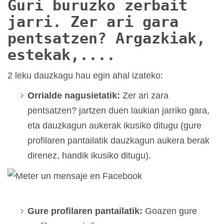
Guri buruzko zerbait
jarri. Zer ari gara
pentsatzen? Argazkiak,
estekak,....
2 leku dauzkagu hau egin ahal izateko:
Orrialde nagusietatik:
Zer ari zara
pentsatzen? jartzen duen laukian jarriko gara,
eta dauzkagun aukerak ikusiko ditugu (gure
profilaren pantailatik dauzkagun aukera berak
direnez, handik ikusiko ditugu).
Gure profilaren pantailatik
:
Goazen gure