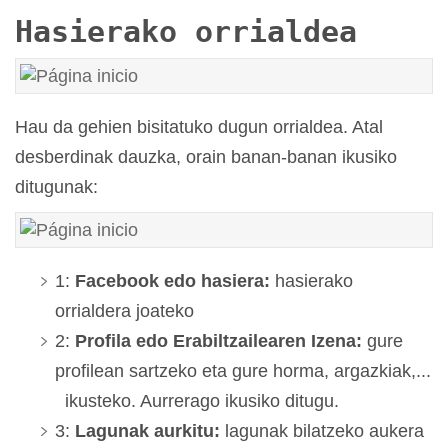
Hasierako orrialdea
Hau da gehien bisitatuko dugun orrialdea. Atal
desberdinak dauzka, orain banan-banan ikusiko
ditugunak:
1:
Facebook edo hasiera:
hasierako
orrialdera joateko
2:
Profila edo Erabiltzailearen Izena:
gure
profilean sartzeko eta gure horma, argazkiak,...
ikusteko. Aurrerago ikusiko ditugu.
3:
Lagunak aurkitu:
lagunak bilatzeko aukera