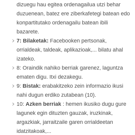
dizuegu hau egitea ordenagailua utzi behar
duzuenean, batez ere ziberkafetegi batean edo
konpartitutako ordenagailu batean ibili
bazarete.
7: Bilaketak:
Facebooken pertsonak,
orrialdeak, taldeak, aplikazioak,... bilatu ahal
izateko.
8: Oraindik nahiko berriak garenez, laguntza
ematen digu. Itxi dezakegu.
9:
Bistak:
erabakitzeko zein informazio ikusi
nahi dugun erdiko zutabean (10).
10:
Azken berriak
: hemen ikusiko dugu gure
lagunek egin dituzten gauzak, iruzkinak,
argazkiak, jarraitzaile garen orrialdeetan
idatzitakoak,...