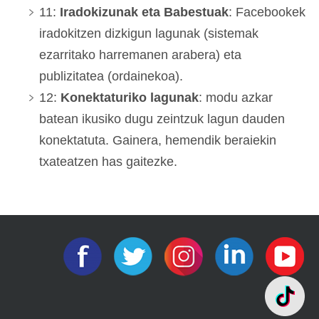
11:
Iradokizunak eta Babestuak
: Facebookek
iradokitzen dizkigun lagunak (sistemak
ezarritako harremanen arabera) eta
publizitatea (ordainekoa).
12:
Konektaturiko lagunak
: modu azkar
batean ikusiko dugu zeintzuk lagun dauden
konektatuta. Gainera, hemendik beraiekin
txateatzen has gaitezke.