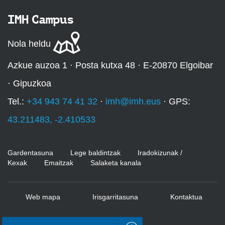
IMH Campus
Nola heldu
Azkue auzoa 1 · Posta kutxa 48 · E-20870 Elgoibar
· Gipuzkoa
Tel.:
+34 943 74 41 32
·
imh@imh.eus
· GPS:
43.211483, -2.410533
Gardentasuna
Lege baldintzak
Iradokizunak /
Kexak
Emaitzak
Salaketa kanala
Web mapa
Irisgarritasuna
Kontaktua