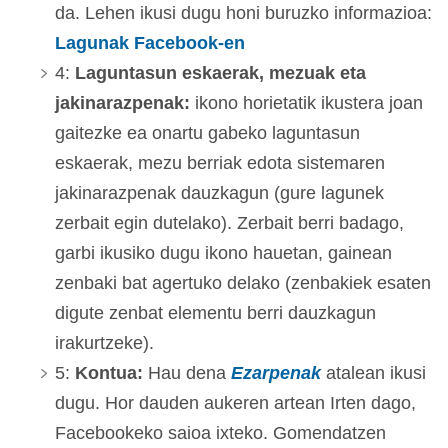
da. Lehen ikusi dugu honi buruzko informazioa:
Lagunak Facebook-en
4:
Laguntasun eskaerak, mezuak eta
jakinarazpenak:
ikono horietatik ikustera joan
gaitezke ea onartu gabeko laguntasun
eskaerak, mezu berriak edota sistemaren
jakinarazpenak dauzkagun (gure lagunek
zerbait egin dutelako). Zerbait berri badago,
garbi ikusiko dugu ikono hauetan, gainean
zenbaki bat agertuko delako (zenbakiek esaten
digute zenbat elementu berri dauzkagun
irakurtzeke).
5:
Kontua:
Hau dena
Ezarpenak
atalean ikusi
dugu. Hor dauden aukeren artean Irten dago,
Facebookeko saioa ixteko. Gomendatzen