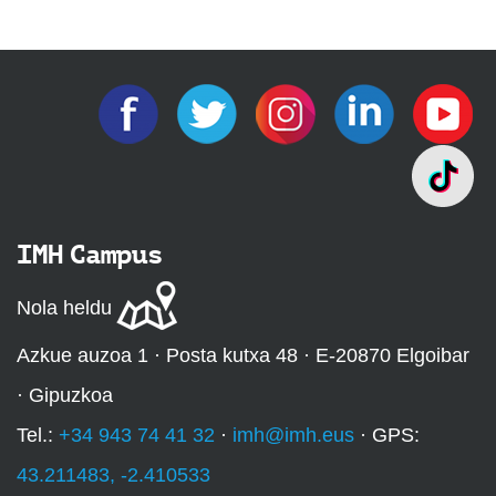
IMH Campus
Nola heldu
Azkue auzoa 1 · Posta kutxa 48 · E-20870 Elgoibar
· Gipuzkoa
Tel.:
+34 943 74 41 32
·
imh@imh.eus
· GPS:
43.211483, -2.410533