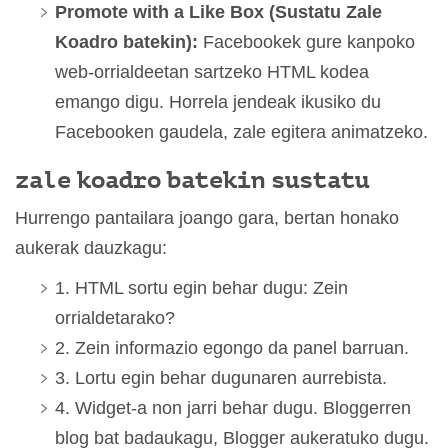
Promote with a Like Box (Sustatu Zale
Koadro batekin):
Facebookek gure kanpoko
web-orrialdeetan sartzeko HTML kodea
emango digu. Horrela jendeak ikusiko du
Facebooken gaudela, zale egitera animatzeko.
zale koadro batekin sustatu
Hurrengo pantailara joango gara, bertan honako
aukerak dauzkagu:
1. HTML sortu egin behar dugu: Zein
orrialdetarako?
2. Zein informazio egongo da panel barruan.
3. Lortu egin behar dugunaren aurrebista.
4. Widget-a non jarri behar dugu. Bloggerren
blog bat badaukagu, Blogger aukeratuko dugu.