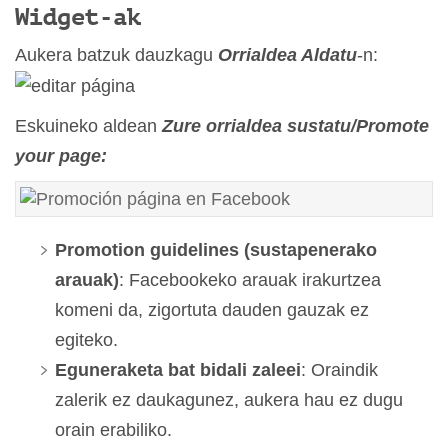
Widget-ak
Aukera batzuk dauzkagu
Orrialdea Aldatu
-n:
Eskuineko aldean
Zure orrialdea sustatu/Promote
your page:
Promotion guidelines (sustapenerako
arauak)
: Facebookeko arauak irakurtzea
komeni da, zigortuta dauden gauzak ez
egiteko.
Eguneraketa bat bidali zaleei
: Oraindik
zalerik ez daukagunez, aukera hau ez dugu
orain erabiliko.