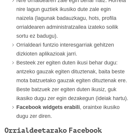
Nire orrialdearen zale egin behar naiz. Horrela
nire lagun guztiek ikusiko dute zale egin
naizela (lagunak badauzkagu, hots, profila
orrialdearen administratzailea izateko soilik
sortu ez badugu).
Orrialdeari funtzio interesgarriak gehitzen
dizkioten aplikazioak jarri.
Besteek zer egiten duten ikusi behar dugu:
antzeko gauzak egiten dituztenak, baita beste
mota batzuetako gauzak egiten dituztenak ere.
Beste batzuek zer egiten duten ikusiz, guk
ikasiko dugu zer egin dezakegun (ideiak hartu).
Facebook widgets erabili
, oraintxe ikusiko
dugu zer diren.
Orrialdeetarako Facebook