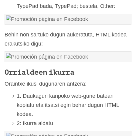
TypePad bada, TypePad; bestela, Other:
Behin non sartuko dugun aukeratuta, HTML kodea
erakutsiko digu:
Orrialdeen ikurra
Oraintxe ikusi dugunaren antzera:
1: Daukagun kanpoko web-gune batean
kopiatu eta itsatsi egin behar dugun HTML
kodea.
2: Ikurra aldatu