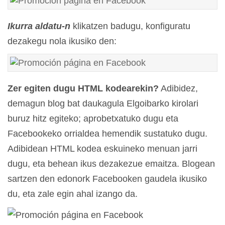
Ikurra aldatu-n
klikatzen badugu, konfiguratu
dezakegu nola ikusiko den:
Zer egiten dugu HTML kodearekin?
Adibidez,
demagun blog bat daukagula Elgoibarko kirolari
buruz hitz egiteko; aprobetxatuko dugu eta
Facebookeko orrialdea hemendik sustatuko dugu.
Adibidean HTML kodea eskuineko menuan jarri
dugu, eta behean ikus dezakezue emaitza. Blogean
sartzen den edonork Facebooken gaudela ikusiko
du, eta zale egin ahal izango da.