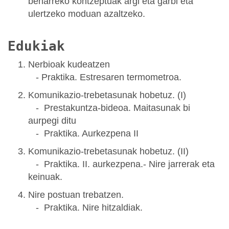
beharreko kontzeptuak argi eta garbi eta
ulertzeko moduan azaltzeko.
Edukiak
Nerbioak kudeatzen
- Praktika. Estresaren termometroa.
Komunikazio-trebetasunak hobetuz. (I)
- Prestakuntza-bideoa. Maitasunak bi
aurpegi ditu
- Praktika. Aurkezpena II
Komunikazio-trebetasunak hobetuz. (II)
- Praktika. II. aurkezpena.- Nire jarrerak eta
keinuak.
Nire postuan trebatzen.
- Praktika. Nire hitzaldiak.