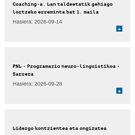
Coaching-a. Lan taldeetatik gehiago
lortzeko erreminta bat 1. maila
Hasiera:
2026-09-14
+
PNL - Programazio neuro-linguistikoa -
Sarrera
Hasiera:
2026-09-28
+
Lidergo kontzientea eta ongizatea