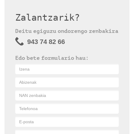
Zalantzarik?
Deitu egiguzu ondorengo zenbakira
943 74 82 66
Edo bete formulario hau: