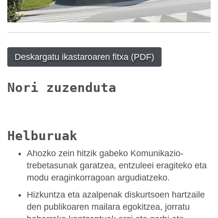
Deskargatu ikastaroaren fitxa (PDF)
Nori zuzenduta
Helburuak
Ahozko zein hitzik gabeko Komunikazio-
trebetasunak garatzea, entzuleei eragiteko eta
modu eraginkorragoan argudiatzeko.
Hizkuntza eta azalpenak diskurtsoen hartzaile
den publikoaren mailara egokitzea, jorratu