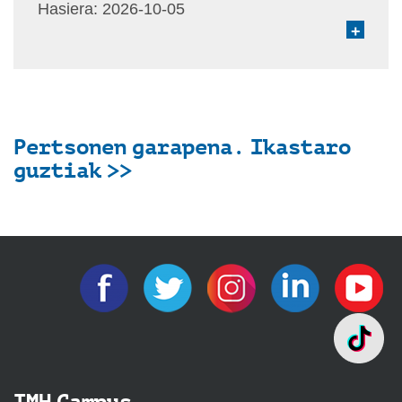
Hasiera:
2026-10-05
+
Pertsonen garapena. Ikastaro
guztiak >>
IMH Campus