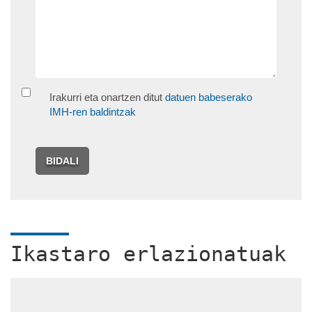
Irakurri eta onartzen ditut
datuen babeserako
IMH-ren baldintzak
BIDALI
Ikastaro erlazionatuak