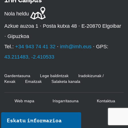
Nola heldu
Azkue auzoa 1 · Posta kutxa 48 · E-20870 Elgoibar
· Gipuzkoa
Tel.:
+34 943 74 41 32
·
imh@imh.eus
· GPS:
43.211483, -2.410533
Gardentasuna
Lege baldintzak
Iradokizunak /
Kexak
Emaitzak
Salaketa kanala
Web mapa
Irisgarritasuna
Kontaktua
Eskatu informazioa