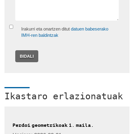
Irakurri eta onartzen ditut
datuen babeserako
IMH-ren baldintzak
BIDALI
Ikastaro erlazionatuak
Perdoi geometrikoak 1. maila.