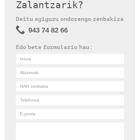
Zalantzarik?
Deitu egiguzu ondorengo zenbakira
943 74 82 66
Edo bete formulario hau: