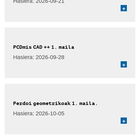
Hasiera:
2026-09-21
+
PCDmis CAD ++ 1. maila
Hasiera:
2026-09-28
+
Perdoi geometrikoak 1. maila.
Hasiera:
2026-10-05
+