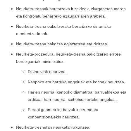
Neurketa-tresnak hautatzeko irizpideak, ziurgabetasunaren
eta kontrolatu beharreko ezaugarriaren arabera.
Neurketa-tresna bakoitzerako berariazko oinarrizko
mantentze-lanak.
Neurketa-tresna bakoitza egiaztatzea eta doitzea.
Neurketa-prozedura, neurketa-tresna bakoitzaren errore
bereizgarriak minimizatuz:
Distantziak neurtzea.
Kanpoko eta barruko angeluak eta konoak neurtzea.
Harien neurria: kanpoko diametroa, barrualdekoa eta
erdikoa, hari-neurria, saihetsen arteko angelua...
Perdoi geometriko batzuk instrumentu
konbentzionalekin neurtzea.
Neurketa-tresnetan neurketa irakurtzea.