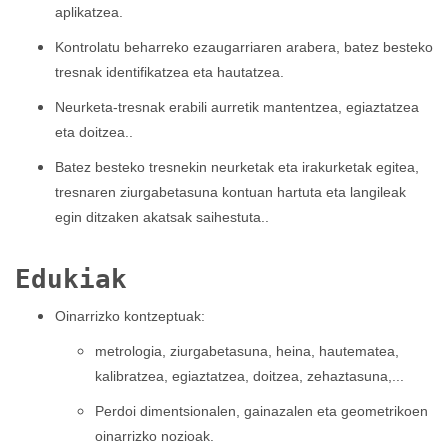
aplikatzea.
Kontrolatu beharreko ezaugarriaren arabera, batez besteko
tresnak identifikatzea eta hautatzea.
Neurketa-tresnak erabili aurretik mantentzea, egiaztatzea
eta doitzea..
Batez besteko tresnekin neurketak eta irakurketak egitea,
tresnaren ziurgabetasuna kontuan hartuta eta langileak
egin ditzaken akatsak saihestuta..
Edukiak
Oinarrizko kontzeptuak:
metrologia, ziurgabetasuna, heina, hautematea,
kalibratzea, egiaztatzea, doitzea, zehaztasuna,...
Perdoi dimentsionalen, gainazalen eta geometrikoen
oinarrizko nozioak.