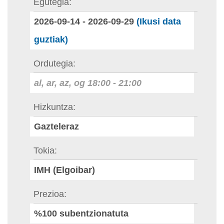
Egutegia
2026-09-14
-
2026-09-29
(Ikusi data
guztiak)
Ordutegia
al, ar, az, og
18:00
-
21:00
Hizkuntza
Gazteleraz
Tokia
IMH (Elgoibar)
Prezioa
%100 subentzionatuta