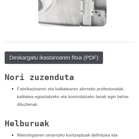
Deskargatu ikastaroaren fitxa (PDF)
Nori zuzenduta
Fabrikazioaren eta kalitatearen alorreko profesionalak,
kalitatea egiaztatzeko eta kontrolatzeko lanak egin behar
dituztenak.
Helburuak
Metrologiaren oinarrizko kontzeptuak definitzea eta