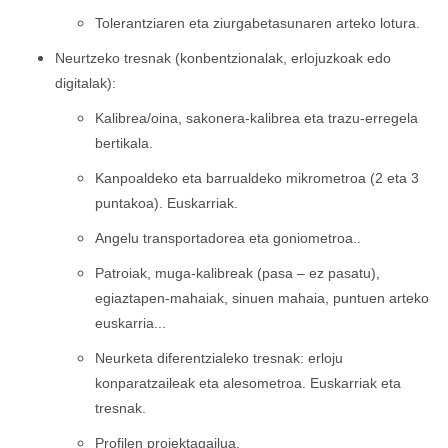
Tolerantziaren eta ziurgabetasunaren arteko lotura.
Neurtzeko tresnak (konbentzionalak, erlojuzkoak edo
digitalak):
Kalibrea/oina, sakonera-kalibrea eta trazu-erregela
bertikala.
Kanpoaldeko eta barrualdeko mikrometroa (2 eta 3
puntakoa). Euskarriak.
Angelu transportadorea eta goniometroa..
Patroiak, muga-kalibreak (pasa – ez pasatu),
egiaztapen-mahaiak, sinuen mahaia, puntuen arteko
euskarria...
Neurketa diferentzialeko tresnak: erloju
konparatzaileak eta alesometroa. Euskarriak eta
tresnak.
Profilen proiektagailua.