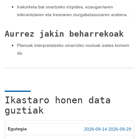
Irakurketa bat onartzeko irizpidea, ezaugarriaren
tolerantziaren eta tresnaren ziurgabetasunaren arabera..
Aurrez jakin beharrekoak
Planoak interpretatzeko oinarrizko nozioak izatea komeni
da.
Ikastaro honen data
guztiak
2026-09-14
2026-09-29