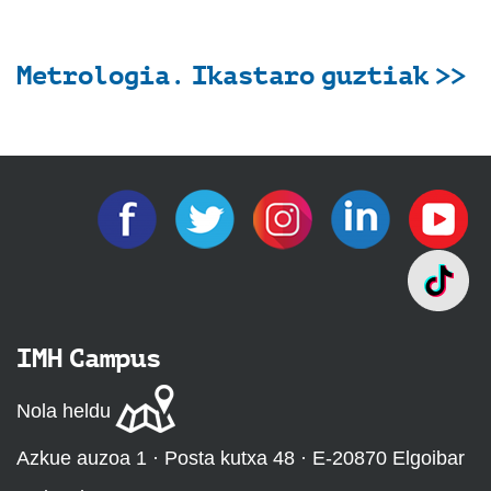
Metrologia. Ikastaro guztiak >>
IMH Campus
Nola heldu
Azkue auzoa 1 · Posta kutxa 48 · E-20870 Elgoibar