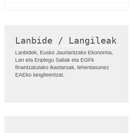
Lanbide / Langileak
Lanbidek, Eusko Jaurlaritzako Ekonomia,
Lan eta Enplegu Sailak eta EGFk
finantzatutako ikastaroak, lehentasunez
EAEko langileentzat.