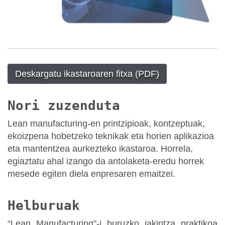
Deskargatu ikastaroaren fitxa (PDF)
Nori zuzenduta
Lean manufacturing-en printzipioak, kontzeptuak,
ekoizpena hobetzeko teknikak eta horien aplikazioa
eta mantentzea aurkezteko ikastaroa. Horrela,
egiaztatu ahal izango da antolaketa-eredu horrek
mesede egiten diela enpresaren emaitzei.
Helburuak
“Lean Manufacturing"-i buruzko jakintza praktikoa