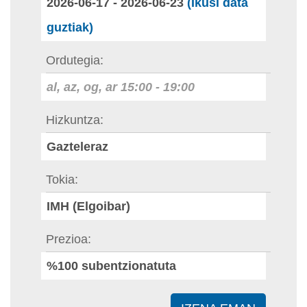
2026-06-17
-
2026-06-23
(Ikusi data
guztiak)
Ordutegia
al, az, og, ar
15:00
-
19:00
Hizkuntza
Gazteleraz
Tokia
IMH (Elgoibar)
Prezioa
%100 subentzionatuta