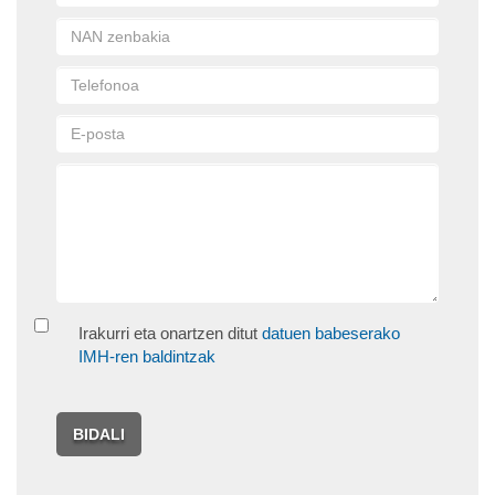
Irakurri eta onartzen ditut
datuen babeserako
IMH-ren baldintzak
BIDALI