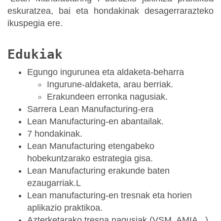
eskuratzea, bai eta hondakinak desagerrarazteko
ikuspegia ere.
Edukiak
Egungo ingurunea eta aldaketa-beharra
Ingurune-aldaketa, arau berriak.
Erakundeen erronka nagusiak.
Sarrera Lean Manufacturing-era
Lean Manufacturing-en abantailak.
7 hondakinak.
Lean Manufacturing etengabeko
hobekuntzarako estrategia gisa.
Lean Manufacturing erakunde baten
ezaugarriak.L
Lean manufacturing-en tresnak eta horien
aplikazio praktikoa.
Azterketarako tresna nagusiak (VSM, AMIA...).