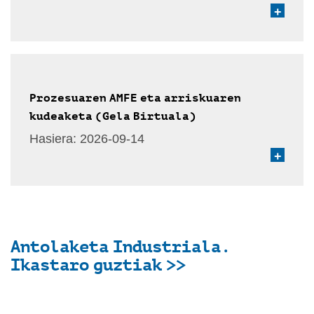
+
Prozesuaren AMFE eta arriskuaren
kudeaketa (Gela Birtuala)
Hasiera:
2026-09-14
+
Antolaketa Industriala.
Ikastaro guztiak >>