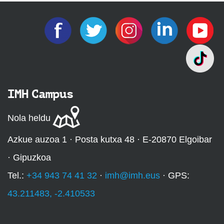
IMH Campus
Nola heldu
Azkue auzoa 1 · Posta kutxa 48 · E-20870 Elgoibar
· Gipuzkoa
Tel.:
+34 943 74 41 32
·
imh@imh.eus
· GPS:
43.211483, -2.410533