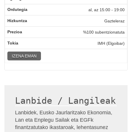
al, az
15:00
-
19:00
Gazteleraz
%100 subentzionatuta
IMH (Elgoibar)
IZENA EMAN
Lanbide / Langileak
Lanbidek, Eusko Jaurlaritzako Ekonomia,
Lan eta Enplegu Sailak eta EGFk
finantzatutako ikastaroak, lehentasunez