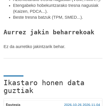
Etengabeko hobekuntzarako tresna nagusiak
(Kaizen, PDCA...).
Beste tresna batzuk (TPM, SMED...).
Aurrez jakin beharrekoak
Ez da aurretiko jakintzarik behar.
Ikastaro honen data
guztiak
2026-10-26
2026-11-04