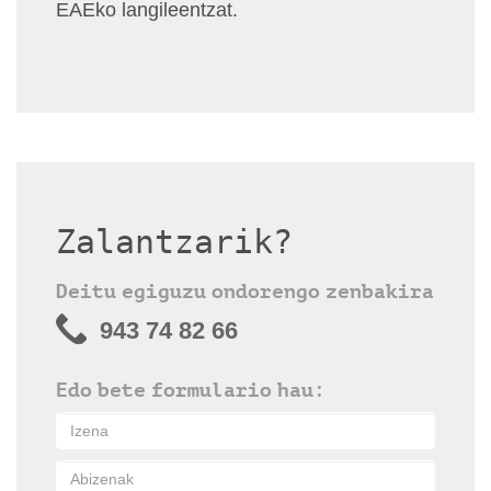
EAEko langileentzat.
Zalantzarik?
Deitu egiguzu ondorengo zenbakira
943 74 82 66
Edo bete formulario hau: