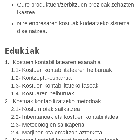
Gure produktuen/zerbitzuen prezioak zehazten
ikastea.
Nire enpresaren kostuak kudeatzeko sistema
diseinatzea.
Edukiak
1.- Kostuen kontabilitatearen esanahia
1.1- Kostuen kontabilitatearen helburuak
1.2- Kontzeptu-esparrua
1.3- Kostuen kontabilitateko faseak
1.4- Kostuaren helburuak
2.- Kostuak kontabilizatzeko metodoak
2.1- Kostu motak sailkatzea
2.2- Inbentarioak eta kostuen kontabilitatea
2.3- Metodologien sailkapena
2.4- Marjinen eta emaitzen azterketa