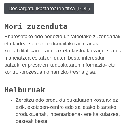
Deskargatu ikastaroaren fitxa (PDF)
Nori zuzenduta
Enpresetako edo negozio-unitateetako zuzendariak
eta kudeatzaileak, erdi-mailako agintariak,
kontabilitate-arduradunak eta kostuak ezagutzea eta
maneiatzea eskatzen duten beste interesdun
batzuk, enpresaren kudeaketaren informazio- eta
kontrol-prozesuan oinarrizko tresna gisa.
Helburuak
Zerbitzu edo produktu bukatuaren kostuak ez
ezik, ekoizpen-zentro edo sailetako bitarteko
produktuenak, inbentarioenak ere kalkulatzea,
besteak beste.