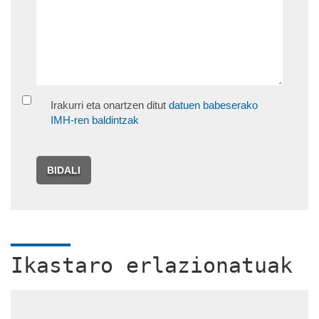
Irakurri eta onartzen ditut
datuen babeserako
IMH-ren baldintzak
BIDALI
Ikastaro erlazionatuak