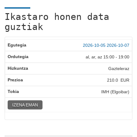
Ikastaro honen data
guztiak
2026-10-05
2026-10-07
al, ar, az
15:00
-
19:00
Gazteleraz
210.0 EUR
IMH (Elgoibar)
IZENA EMAN