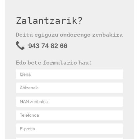
Zalantzarik?
Deitu egiguzu ondorengo zenbakira
943 74 82 66
Edo bete formulario hau: