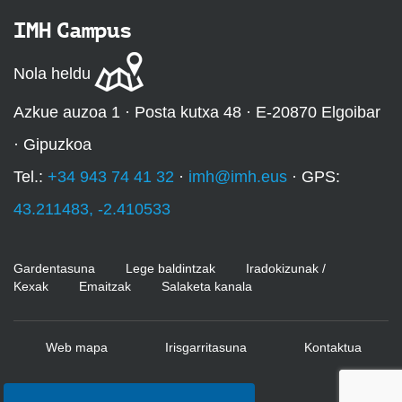
IMH Campus
Nola heldu
Azkue auzoa 1 · Posta kutxa 48 · E-20870 Elgoibar
· Gipuzkoa
Tel.:
+34 943 74 41 32
·
imh@imh.eus
· GPS:
43.211483, -2.410533
Gardentasuna
Lege baldintzak
Iradokizunak /
Kexak
Emaitzak
Salaketa kanala
Web mapa
Irisgarritasuna
Kontaktua