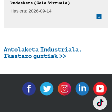
kudeaketa (Gela Birtuala)
Hasiera:
2026-09-14
+
Antolaketa Industriala.
Ikastaro guztiak >>