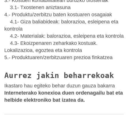
3.- Kostuen kontabilitateari buruzko txostenak
3.1- Txostenen aniztasuna
4.- Produktu/zerbitzu baten kostuaren osagaiak
4.1- Giza baliabideak: balorazioa, esleipena eta
kontrola
4.2- Materialak: balorazioa, esleipena eta kontrola
4.3- Ekoizpenaren zeharkako kostuak.
Lokalizazioa, egoztea eta kontrola
5.- Produktuaren/zerbitzuaren prezioa finkatzea
Aurrez jakin beharrekoak
Ikastaro hau egiteko behar duzun gauza bakarra
Interneterako konexioa duen ordenagailu bat
eta
helbide elektroniko bat izatea da.