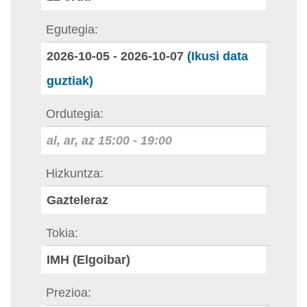
Egutegia
2026-10-05
-
2026-10-07
(Ikusi data
guztiak)
Ordutegia
al, ar, az
15:00
-
19:00
Hizkuntza
Gazteleraz
Tokia
IMH (Elgoibar)
Prezioa