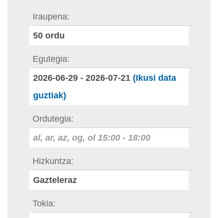
Iraupena
50
ordu
Egutegia
2026-06-29
-
2026-07-21
(Ikusi data
guztiak)
Ordutegia
al, ar, az, og, ol
15:00
-
18:00
Hizkuntza
Gazteleraz
Tokia