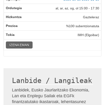
al, ar, az, og, ol
15:00
-
17:30
Gazteleraz
%100 subentzionatuta
IMH (Elgoibar)
IZENA EMAN
Lanbide / Langileak
Lanbidek, Eusko Jaurlaritzako Ekonomia,
Lan eta Enplegu Sailak eta EGFk
finantzatutako ikastaroak, lehentasunez