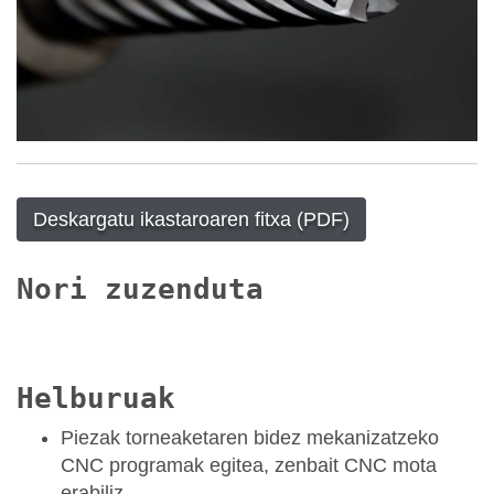
Deskargatu ikastaroaren fitxa (PDF)
Nori zuzenduta
Helburuak
Piezak torneaketaren bidez mekanizatzeko
CNC programak egitea, zenbait CNC mota
erabiliz.