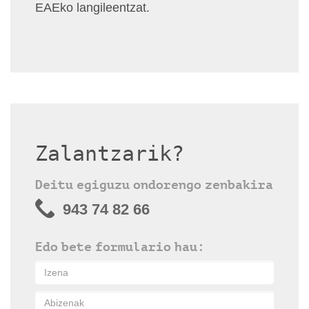
EAEko langileentzat.
Zalantzarik?
Deitu egiguzu ondorengo zenbakira
943 74 82 66
Edo bete formulario hau: