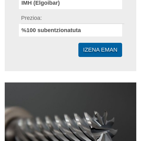
IMH (Elgoibar)
Prezioa
%100 subentzionatuta
IZENA EMAN