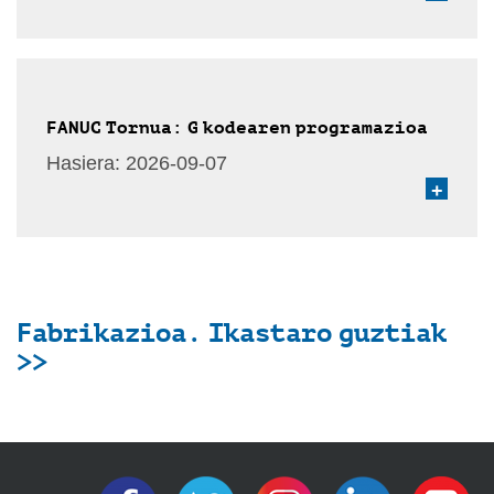
FANUC Tornua: G kodearen programazioa
Hasiera:
2026-09-07
+
Fabrikazioa. Ikastaro guztiak
>>