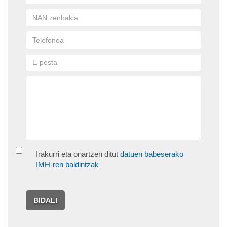
Irakurri eta onartzen ditut
datuen babeserako
IMH-ren baldintzak
BIDALI