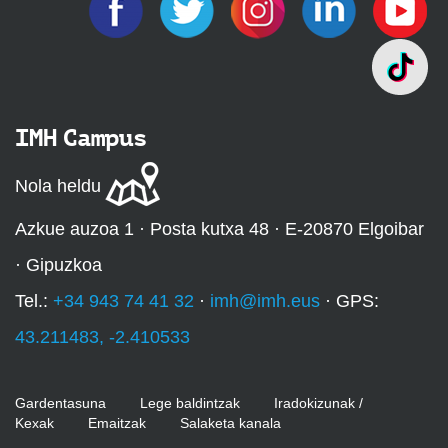
IMH Campus
Nola heldu
Azkue auzoa 1 · Posta kutxa 48 · E-20870 Elgoibar
· Gipuzkoa
Tel.:
+34 943 74 41 32
·
imh@imh.eus
· GPS:
43.211483, -2.410533
Gardentasuna
Lege baldintzak
Iradokizunak /
Kexak
Emaitzak
Salaketa kanala