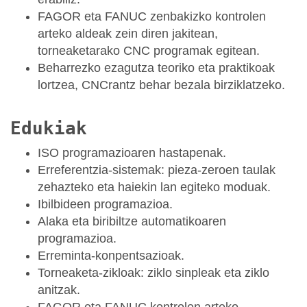
FAGOR eta FANUC zenbakizko kontrolen
arteko aldeak zein diren jakitean,
torneaketarako CNC programak egitean.
Beharrezko ezagutza teoriko eta praktikoak
lortzea, CNCrantz behar bezala birziklatzeko.
Edukiak
ISO programazioaren hastapenak.
Erreferentzia-sistemak: pieza-zeroen taulak
zehazteko eta haiekin lan egiteko moduak.
Ibilbideen programazioa.
Alaka eta biribiltze automatikoaren
programazioa.
Erreminta-konpentsazioak.
Torneaketa-zikloak: ziklo sinpleak eta ziklo
anitzak.
FAGOR eta FANUC kontrolen arteko