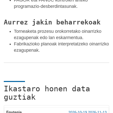
programazio-desberdintasunak.
Aurrez jakin beharrekoak
Torneaketa prozesu orokorretako oinarrizko
ezagupenak edo lan eskarmentua.
Fabrikazioko planoak interpretatzeko oinarrizko
ezagupenak.
Ikastaro honen data
guztiak
2026-10-19
2026-11-13