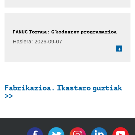
FANUC Tornua: G kodearen programazioa
Hasiera:
2026-09-07
+
Fabrikazioa. Ikastaro guztiak
>>