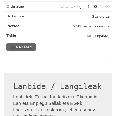
al, ar, az, og, ol
15:00
-
18:00
Gazteleraz
%100 subentzionatuta
IMH (Elgoibar)
IZENA EMAN
Lanbide / Langileak
Lanbidek, Eusko Jaurlaritzako Ekonomia,
Lan eta Enplegu Sailak eta EGFk
finantzatutako ikastaroak, lehentasunez