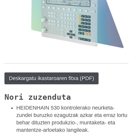
Deskargatu ikastaroaren fitxa (PDF)
Nori zuzenduta
HEIDENHAIN 530 kontrolerako neurketa-
zundei buruzko ezagutzak azkar eta erraz lortu
behar dituzten produkzio-, muntaketa- eta
mantentze-arloetako langileak.