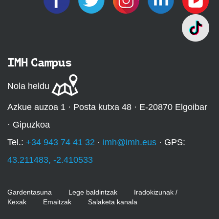
IMH Campus
Nola heldu
Azkue auzoa 1 · Posta kutxa 48 · E-20870 Elgoibar
· Gipuzkoa
Tel.:
+34 943 74 41 32
·
imh@imh.eus
· GPS:
43.211483, -2.410533
Gardentasuna
Lege baldintzak
Iradokizunak /
Kexak
Emaitzak
Salaketa kanala