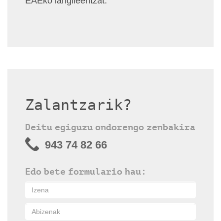
EAEko langileentzat.
Zalantzarik?
Deitu egiguzu ondorengo zenbakira
943 74 82 66
Edo bete formulario hau: