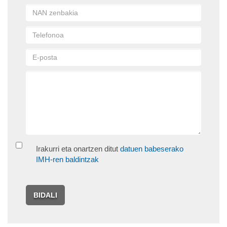
Irakurri eta onartzen ditut
datuen babeserako
IMH-ren baldintzak
BIDALI