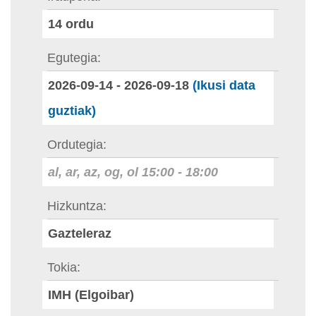
14
ordu
Egutegia
2026-09-14
-
2026-09-18
(Ikusi data
guztiak)
Ordutegia
al, ar, az, og, ol
15:00
-
18:00
Hizkuntza
Gazteleraz
Tokia
IMH (Elgoibar)