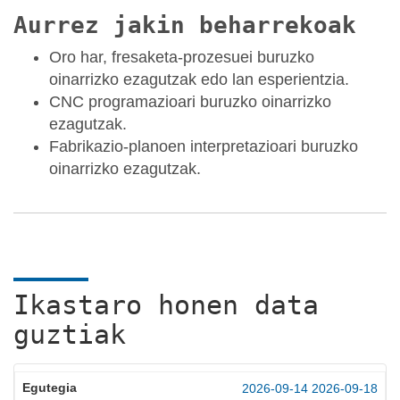
Aurrez jakin beharrekoak
Oro har, fresaketa-prozesuei buruzko
oinarrizko ezagutzak edo lan esperientzia.
CNC programazioari buruzko oinarrizko
ezagutzak.
Fabrikazio-planoen interpretazioari buruzko
oinarrizko ezagutzak.
Ikastaro honen data
guztiak
2026-09-14
2026-09-18