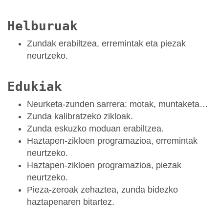
Helburuak
Zundak erabiltzea, erremintak eta piezak
neurtzeko.
Edukiak
Neurketa-zunden sarrera: motak, muntaketa…
Zunda kalibratzeko zikloak.
Zunda eskuzko moduan erabiltzea.
Haztapen-zikloen programazioa, erremintak
neurtzeko.
Haztapen-zikloen programazioa, piezak
neurtzeko.
Pieza-zeroak zehaztea, zunda bidezko
haztapenaren bitartez.