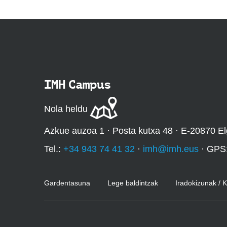
IMH Campus
Nola heldu
Azkue auzoa 1 · Posta kutxa 48 · E-20870 El
Tel.:
+34 943 74 41 32
·
imh@imh.eus
· GPS
Gardentasuna
Lege baldintzak
Iradokizunak / 