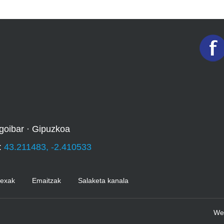
goibar · Gipuzkoa
:
43.211483, -2.410533
Kexak
Emaitzak
Salaketa kanala
We