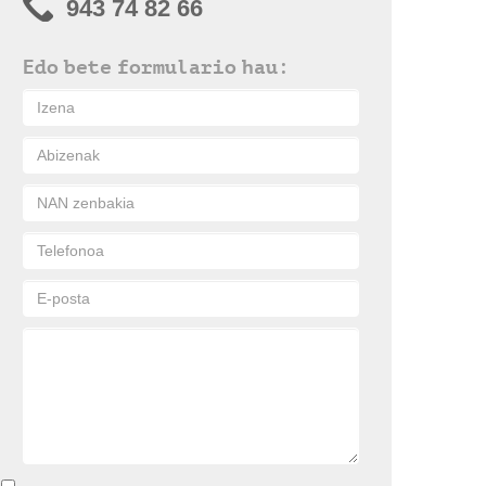
943 74 82 66
Edo bete formulario hau: