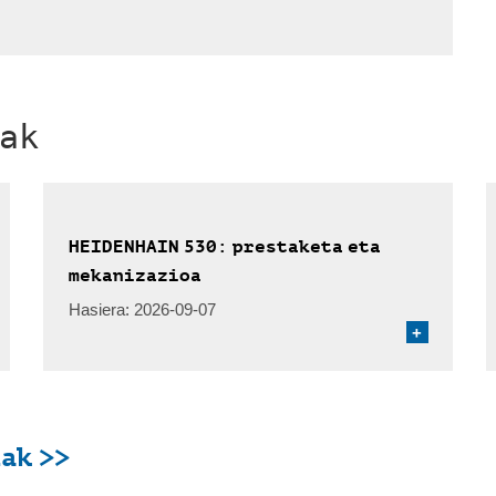
ak
HEIDENHAIN 530: prestaketa eta
mekanizazioa
Hasiera:
2026-09-07
+
ak >>