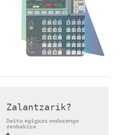
Zalantzarik?
Deitu egiguzu ondorengo
zenbakira