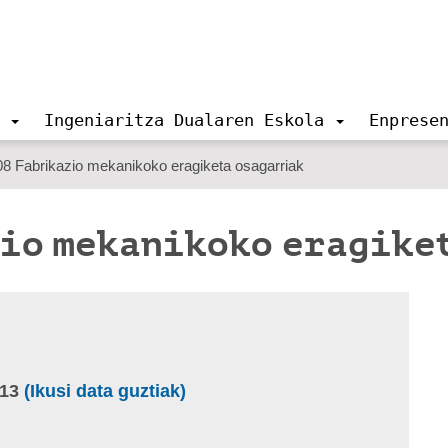
Ingeniaritza Dualaren Eskola
Enprese
 Fabrikazio mekanikoko eragiketa osagarriak
io mekanikoko eragike
-13
(Ikusi data guztiak)