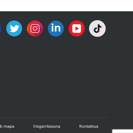
b mapa
Irisgarritasuna
Kontaktua