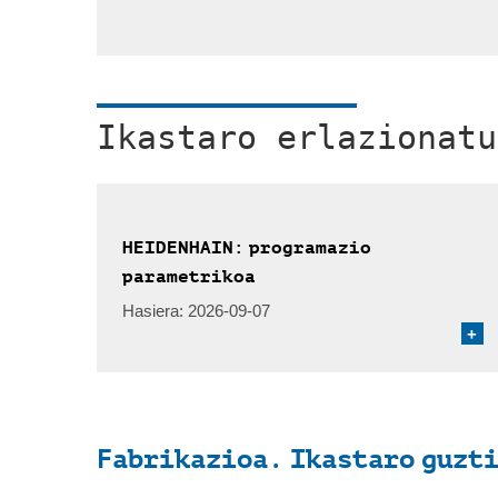
Ikastaro erlazionatu
HEIDENHAIN: programazio
parametrikoa
Hasiera:
2026-09-07
+
Fabrikazioa. Ikastaro guzti