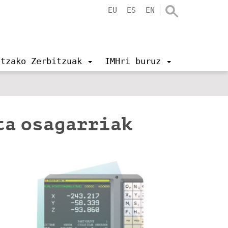
EU
ES
EN
ntzako Zerbitzuak
IMHri buruz
ta osagarriak