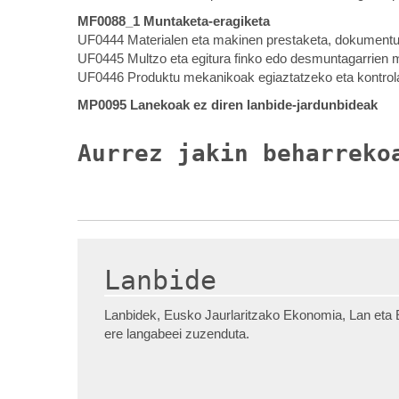
MF0088_1 Muntaketa-eragiketa
UF0444 Materialen eta makinen prestaketa, dokumentu
UF0445 Multzo eta egitura finko edo desmuntagarrien 
UF0446 Produktu mekanikoak egiaztatzeko eta kontrol
MP0095 Lanekoak ez diren lanbide-jardunbideak
Aurrez jakin beharreko
Lanbide
Lanbidek, Eusko Jaurlaritzako Ekonomia, Lan eta E
ere langabeei zuzenduta.