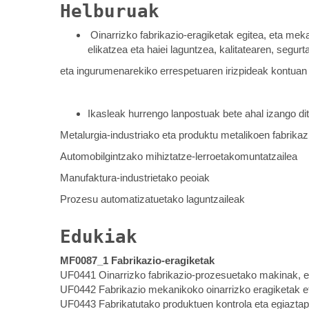
Helburuak
Oinarrizko fabrikazio-eragiketak egitea, eta me
elikatzea eta haiei laguntzea, kalitatearen, segur
eta ingurumenarekiko errespetuaren irizpideak kontuan
Ikasleak hurrengo lanpostuak bete ahal izango dit
Metalurgia-industriako eta produktu metalikoen fabrika
Automobilgintzako mihiztatze-lerroetakomuntatzailea
Manufaktura-industrietako peoiak
Prozesu automatizatuetako laguntzaileak
Edukiak
MF0087_1 Fabrikazio-eragiketak
UF0441 Oinarrizko fabrikazio-prozesuetako makinak, e
UF0442 Fabrikazio mekanikoko oinarrizko eragiketak e
UF0443 Fabrikatutako produktuen kontrola eta egiazta