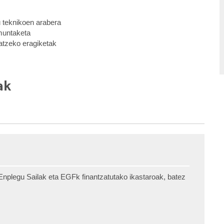
 teknikoen arabera
muntaketa
atzeko eragiketak
ak
nplegu Sailak eta EGFk finantzatutako ikastaroak, batez