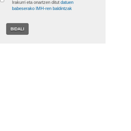
Irakurri eta onartzen ditut
datuen
babeserako IMH-ren baldintzak
BIDALI