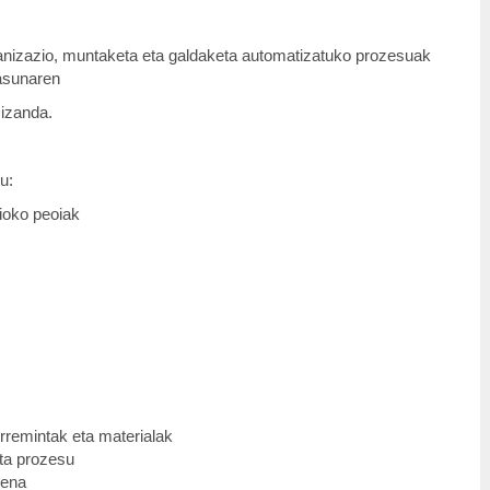
kanizazio, muntaketa eta galdaketa automatizatuko prozesuak
tasunaren
 izanda.
u:
zioko peoiak
rremintak eta materialak
ta prozesu
pena