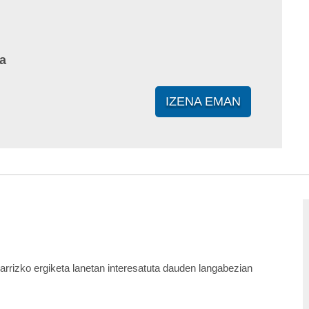
a
IZENA EMAN
arrizko ergiketa lanetan interesatuta dauden langabezian