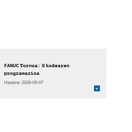
FANUC Tornua: G kodearen
programazioa
Hasiera:
2026-09-07
+