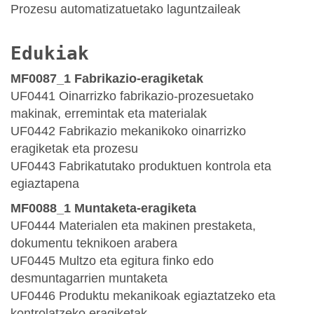
Prozesu automatizatuetako laguntzaileak
Edukiak
MF0087_1 Fabrikazio-eragiketak
UF0441 Oinarrizko fabrikazio-prozesuetako
makinak, erremintak eta materialak
UF0442 Fabrikazio mekanikoko oinarrizko
eragiketak eta prozesu
UF0443 Fabrikatutako produktuen kontrola eta
egiaztapena
MF0088_1 Muntaketa-eragiketa
UF0444 Materialen eta makinen prestaketa,
dokumentu teknikoen arabera
UF0445 Multzo eta egitura finko edo
desmuntagarrien muntaketa
UF0446 Produktu mekanikoak egiaztatzeko eta
kontrolatzeko eragiketak