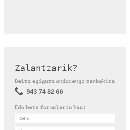
Zalantzarik?
Deitu egiguzu ondorengo zenbakira
943 74 82 66
Edo bete formulario hau: