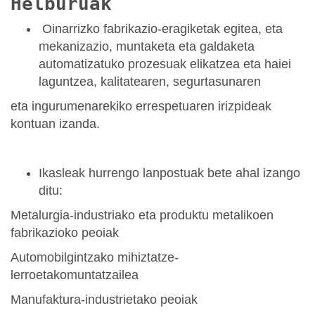
Helburuak
Oinarrizko fabrikazio-eragiketak egitea, eta
mekanizazio, muntaketa eta galdaketa
automatizatuko prozesuak elikatzea eta haiei
laguntzea, kalitatearen, segurtasunaren
eta ingurumenarekiko errespetuaren irizpideak
kontuan izanda.
Ikasleak hurrengo lanpostuak bete ahal izango
ditu:
Metalurgia-industriako eta produktu metalikoen
fabrikazioko peoiak
Automobilgintzako mihiztatze-
lerroetakomuntatzailea
Manufaktura-industrietako peoiak