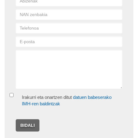
Irakurri eta onartzen ditut
datuen babeserako
IMH-ren baldintzak
BIDALI