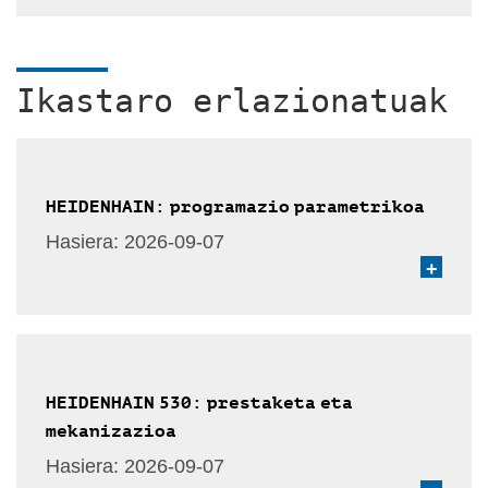
Ikastaro erlazionatuak
HEIDENHAIN: programazio parametrikoa
Hasiera:
2026-09-07
+
HEIDENHAIN 530: prestaketa eta
mekanizazioa
Hasiera:
2026-09-07