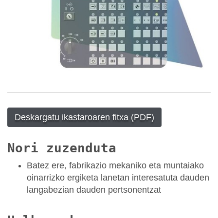
Deskargatu ikastaroaren fitxa (PDF)
Nori zuzenduta
Batez ere, fabrikazio mekaniko eta muntaiako
oinarrizko ergiketa lanetan interesatuta dauden
langabezian dauden pertsonentzat