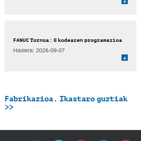
+
FANUC Tornua: G kodearen programazioa
Hasiera:
2026-09-07
+
Fabrikazioa. Ikastaro guztiak
>>