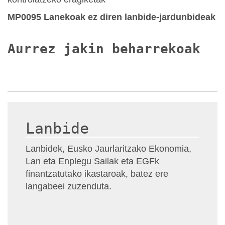
MP0095 Lanekoak ez diren lanbide-jardunbideak
Aurrez jakin beharrekoak
Lanbide
Lanbidek, Eusko Jaurlaritzako Ekonomia,
Lan eta Enplegu Sailak eta EGFk
finantzatutako ikastaroak, batez ere
langabeei zuzenduta.