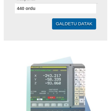
440
ordu
GALDETU DATAK