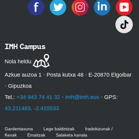
IMH Campus
Nola heldu
Azkue auzoa 1 · Posta kutxa 48 · E-20870 Elgoibar
· Gipuzkoa
Tel.:
+34 943 74 41 32
·
imh@imh.eus
· GPS:
43.211483, -2.410533
Gardentasuna
Lege baldintzak
Iradokizunak /
Kexak
Emaitzak
Salaketa kanala