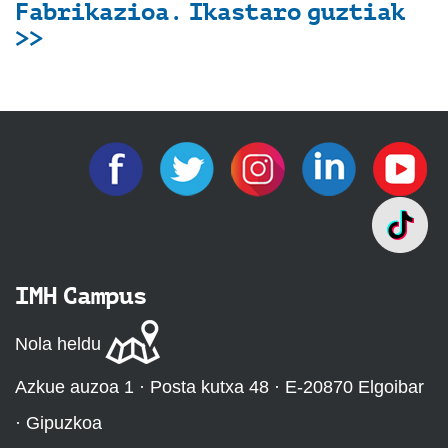
Fabrikazioa. Ikastaro guztiak
>>
IMH Campus
Nola heldu
Azkue auzoa 1 · Posta kutxa 48 · E-20870 Elgoibar
· Gipuzkoa