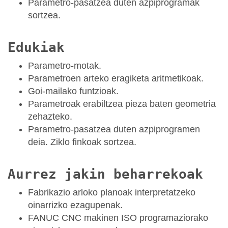
Parametro-pasatzea duten azpiprogramak
sortzea.
Edukiak
Parametro-motak.
Parametroen arteko eragiketa aritmetikoak.
Goi-mailako funtzioak.
Parametroak erabiltzea pieza baten geometria
zehazteko.
Parametro-pasatzea duten azpiprogramen
deia. Ziklo finkoak sortzea.
Aurrez jakin beharrekoak
Fabrikazio arloko planoak interpretatzeko
oinarrizko ezagupenak.
FANUC CNC makinen ISO programaziorako