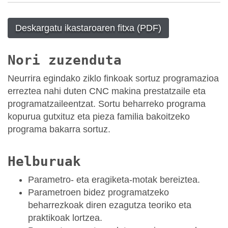
Deskargatu ikastaroaren fitxa (PDF)
Nori zuzenduta
Neurrira egindako ziklo finkoak sortuz programazioa
erreztea nahi duten CNC makina prestatzaile eta
programatzaileentzat. Sortu beharreko programa
kopurua gutxituz eta pieza familia bakoitzeko
programa bakarra sortuz.
Helburuak
Parametro- eta eragiketa-motak bereiztea.
Parametroen bidez programatzeko
beharrezkoak diren ezagutza teoriko eta
praktikoak lortzea.