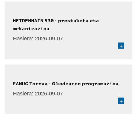
HEIDENHAIN 530: prestaketa eta
mekanizazioa
Hasiera:
2026-09-07
+
FANUC Tornua: G kodearen programazioa
Hasiera:
2026-09-07
+