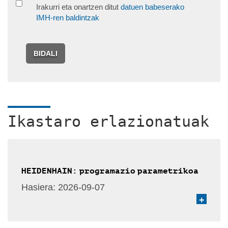
Irakurri eta onartzen ditut
datuen babeserako
IMH-ren baldintzak
BIDALI
Ikastaro erlazionatuak
HEIDENHAIN: programazio parametrikoa
Hasiera:
2026-09-07
+