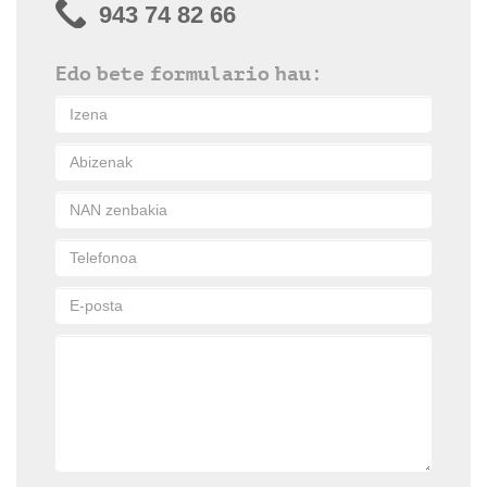
943 74 82 66
Edo bete formulario hau: