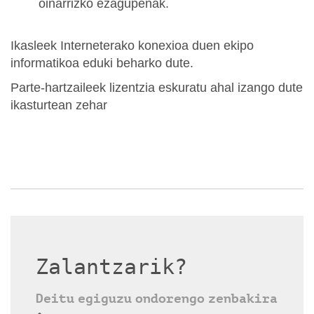
oinarrizko ezagupenak.
Ikasleek Interneterako konexioa duen ekipo
informatikoa eduki beharko dute.
Parte-hartzaileek lizentzia eskuratu ahal izango dute
ikasturtean zehar
Zalantzarik?
Deitu egiguzu ondorengo zenbakira