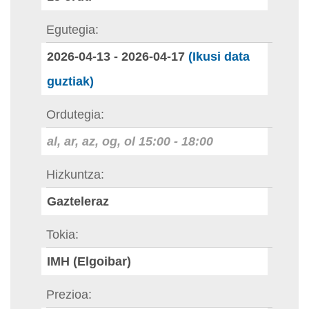
Egutegia
2026-04-13
-
2026-04-17
(Ikusi data
guztiak)
Ordutegia
al, ar, az, og, ol
15:00
-
18:00
Hizkuntza
Gazteleraz
Tokia
IMH (Elgoibar)
Prezioa