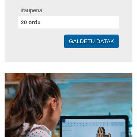
Iraupena
20
ordu
GALDETU DATAK