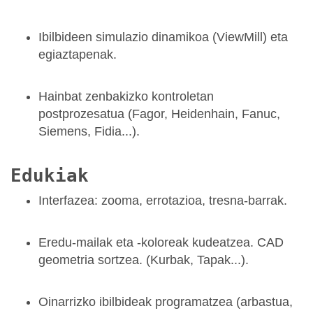
Ibilbideen simulazio dinamikoa (ViewMill) eta
egiaztapenak.
Hainbat zenbakizko kontroletan
postprozesatua (Fagor, Heidenhain, Fanuc,
Siemens, Fidia...).
Edukiak
Interfazea: zooma, errotazioa, tresna-barrak.
Eredu-mailak eta -koloreak kudeatzea. CAD
geometria sortzea. (Kurbak, Tapak...).
Oinarrizko ibilbideak programatzea (arbastua,