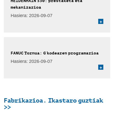
HEIDENHAIN 530: prestaketa eta
mekanizazioa
Hasiera:
2026-09-07
+
FANUC Tornua: G kodearen programazioa
Hasiera:
2026-09-07
+
Fabrikazioa. Ikastaro guztiak
>>