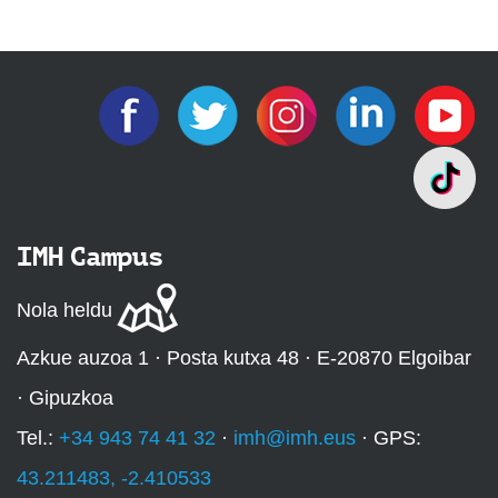
IMH Campus
Nola heldu
Azkue auzoa 1 · Posta kutxa 48 · E-20870 Elgoibar
· Gipuzkoa
Tel.:
+34 943 74 41 32
·
imh@imh.eus
· GPS:
43.211483, -2.410533