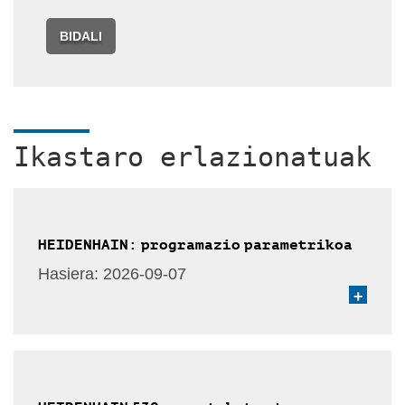
BIDALI
Ikastaro erlazionatuak
HEIDENHAIN: programazio parametrikoa
Hasiera:
2026-09-07
+