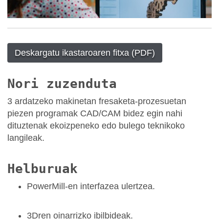
Deskargatu ikastaroaren fitxa (PDF)
Nori zuzenduta
3 ardatzeko makinetan fresaketa-prozesuetan
piezen programak CAD/CAM bidez egin nahi
dituztenak ekoizpeneko edo bulego teknikoko
langileak.
Helburuak
PowerMill-en interfazea ulertzea.
3Dren oinarrizko ibilbideak.