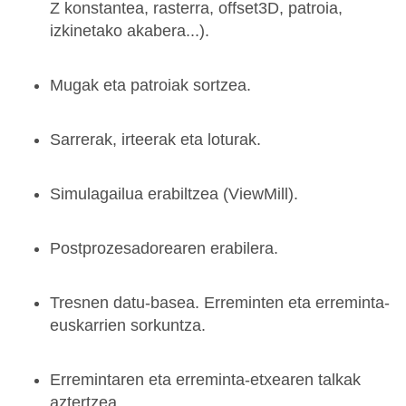
Z konstantea, rasterra, offset3D, patroia,
izkinetako akabera...).
Mugak eta patroiak sortzea.
Sarrerak, irteerak eta loturak.
Simulagailua erabiltzea (ViewMill).
Postprozesadorearen erabilera.
Tresnen datu-basea. Erreminten eta erreminta-
euskarrien sorkuntza.
Erremintaren eta erreminta-etxearen talkak
aztertzea.