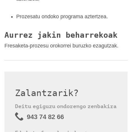
Prozesatu ondoko programa aztertzea.
Aurrez jakin beharrekoak
Fresaketa-prozesu orokorrei buruzko ezagutzak.
Zalantzarik?
Deitu egiguzu ondorengo zenbakira
943 74 82 66