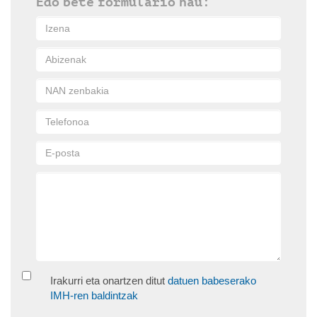
Edo bete formulario hau:
Irakurri eta onartzen ditut
datuen babeserako
IMH-ren baldintzak