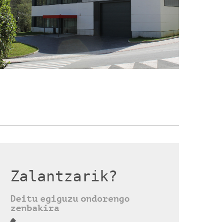
Zalantzarik?
Deitu egiguzu ondorengo
zenbakira