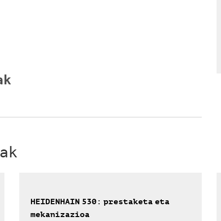
ak
ak
HEIDENHAIN 530: prestaketa eta
mekanizazioa