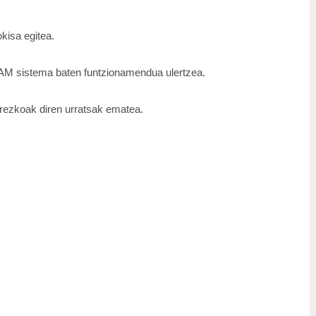
kisa egitea.
AM sistema baten funtzionamendua ulertzea.
rezkoak diren urratsak ematea.