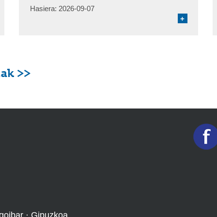
Hasiera:
2026-09-07
+
ak >>
goibar · Gipuzkoa