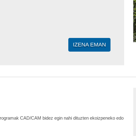
IZENA EMAN
 programak CAD/CAM bidez egin nahi dituzten ekoizpeneko edo