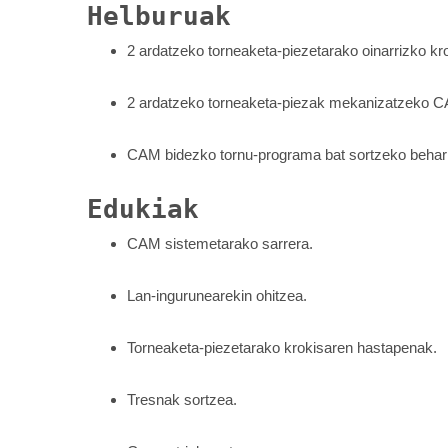
Helburuak
2 ardatzeko torneaketa-piezetarako oinarrizko kro
2 ardatzeko torneaketa-piezak mekanizatzeko C
CAM bidezko tornu-programa bat sortzeko behar
Edukiak
CAM sistemetarako sarrera.
Lan-ingurunearekin ohitzea.
Torneaketa-piezetarako krokisaren hastapenak.
Tresnak sortzea.