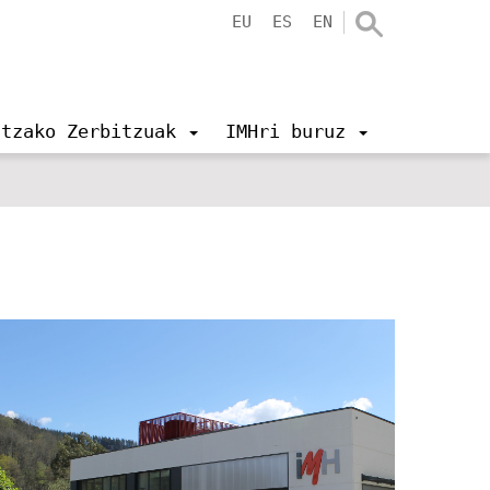
EU
ES
EN
ntzako Zerbitzuak
IMHri buruz