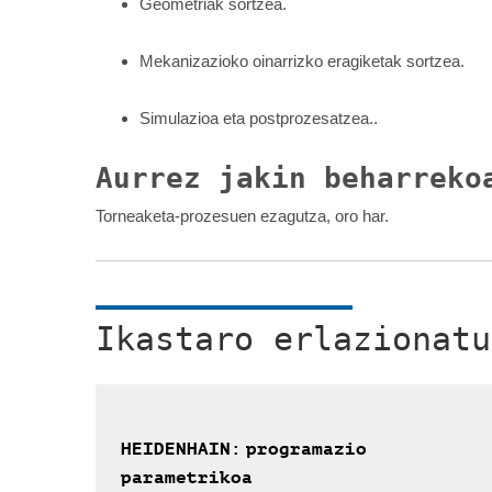
Geometriak sortzea.
Mekanizazioko oinarrizko eragiketak sortzea.
Simulazioa eta postprozesatzea..
Aurrez jakin beharreko
Torneaketa-prozesuen ezagutza, oro har.
Ikastaro erlazionatu
HEIDENHAIN: programazio
parametrikoa