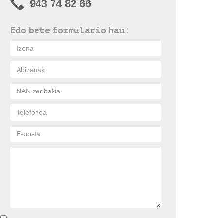
943 74 82 66
Edo bete formulario hau: