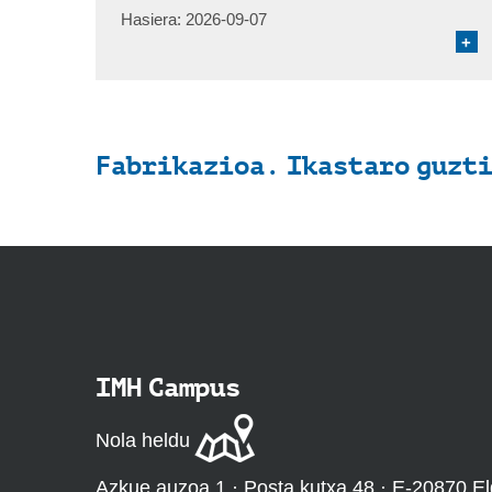
Hasiera:
2026-09-07
+
Fabrikazioa. Ikastaro guzti
IMH Campus
Nola heldu
Azkue auzoa 1 · Posta kutxa 48 · E-20870 El