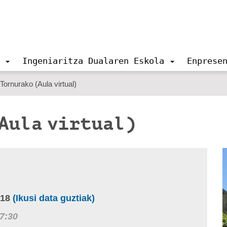
Ingeniaritza Dualaren Eskola
Enprese
rnurako (Aula virtual)
(Aula virtual)
-18
(Ikusi data guztiak)
7:30