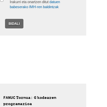
Irakurri eta onartzen ditut
datuen
babeserako IMH-ren baldintzak
BIDALI
FANUC Tornua: G kodearen
programazioa