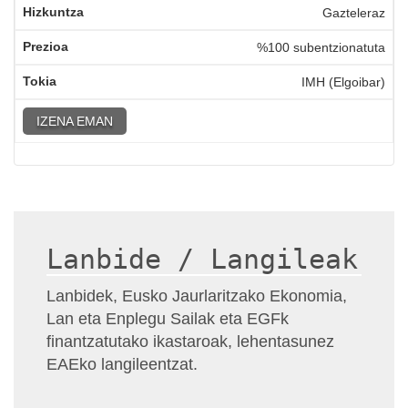
Gazteleraz
%100 subentzionatuta
IMH (Elgoibar)
IZENA EMAN
Lanbide / Langileak
Lanbidek, Eusko Jaurlaritzako Ekonomia,
Lan eta Enplegu Sailak eta EGFk
finantzatutako ikastaroak, lehentasunez
EAEko langileentzat.