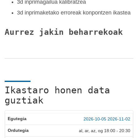
3d inprimagailua kalibratzea
3d inprimaketako erroreak konpontzen ikastea
Aurrez jakin beharrekoak
Ikastaro honen data
guztiak
2026-10-05
2026-11-02
al, ar, az, og
18:00
-
20:30