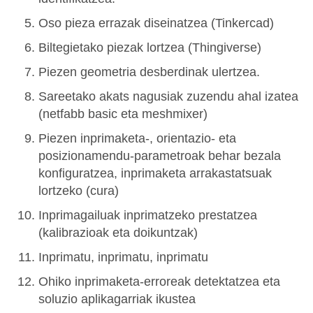
Oso pieza errazak diseinatzea (Tinkercad)
Biltegietako piezak lortzea (Thingiverse)
Piezen geometria desberdinak ulertzea.
Sareetako akats nagusiak zuzendu ahal izatea
(netfabb basic eta meshmixer)
Piezen inprimaketa-, orientazio- eta
posizionamendu-parametroak behar bezala
konfiguratzea, inprimaketa arrakastatsuak
lortzeko (cura)
Inprimagailuak inprimatzeko prestatzea
(kalibrazioak eta doikuntzak)
Inprimatu, inprimatu, inprimatu
Ohiko inprimaketa-erroreak detektatzea eta
soluzio aplikagarriak ikustea