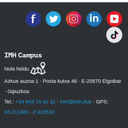
IMH Campus
Nola heldu
Azkue auzoa 1 · Posta kutxa 48 · E-20870 Elgoibar
· Gipuzkoa
Tel.:
+34 943 74 41 32
·
imh@imh.eus
· GPS:
43.211483, -2.410533