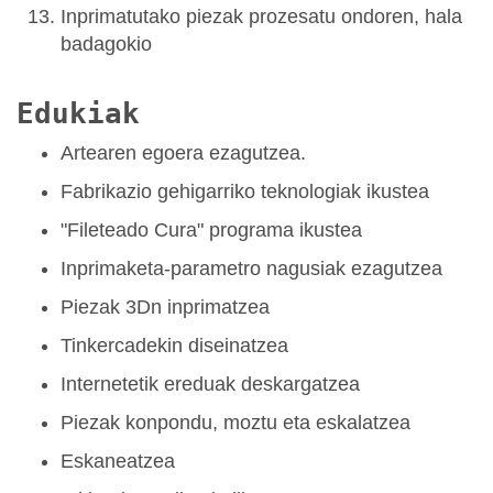
Inprimatutako piezak prozesatu ondoren, hala
badagokio
Edukiak
Artearen egoera ezagutzea.
Fabrikazio gehigarriko teknologiak ikustea
"Fileteado Cura" programa ikustea
Inprimaketa-parametro nagusiak ezagutzea
Piezak 3Dn inprimatzea
Tinkercadekin diseinatzea
Internetetik ereduak deskargatzea
Piezak konpondu, moztu eta eskalatzea
Eskaneatzea