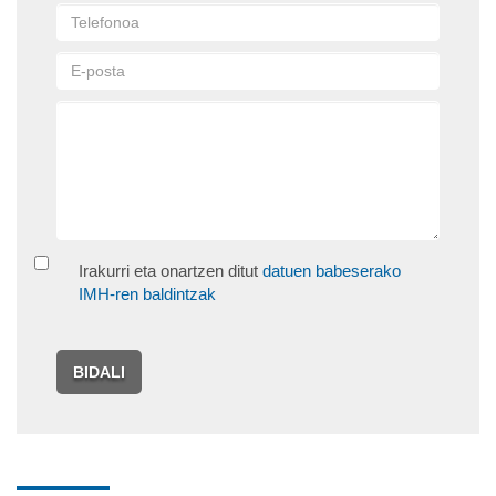
Irakurri eta onartzen ditut
datuen babeserako
IMH-ren baldintzak
BIDALI