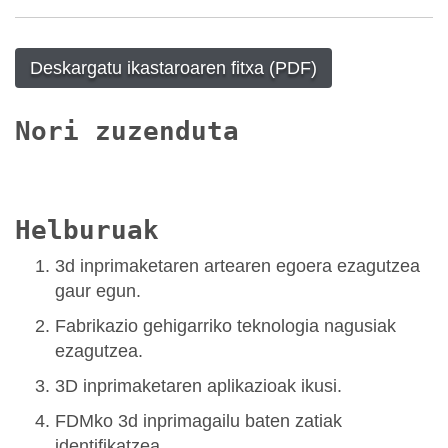
Deskargatu ikastaroaren fitxa (PDF)
Nori zuzenduta
Helburuak
3d inprimaketaren artearen egoera ezagutzea
gaur egun.
Fabrikazio gehigarriko teknologia nagusiak
ezagutzea.
3D inprimaketaren aplikazioak ikusi.
FDMko 3d inprimagailu baten zatiak
identifikatzea.