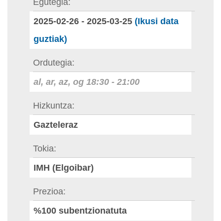
Egutegia
2025-02-26
-
2025-03-25
(Ikusi data
guztiak)
Ordutegia
al, ar, az, og
18:30
-
21:00
Hizkuntza
Gazteleraz
Tokia
IMH (Elgoibar)
Prezioa
%100 subentzionatuta