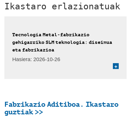
Ikastaro erlazionatuak
Tecnología Metal-fabrikazio
gehigarriko SLM teknologia: diseinua
eta fabrikazioa
Hasiera:
2026-10-26
+
Fabrikazio Aditiboa. Ikastaro
guztiak >>