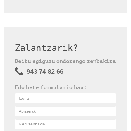
Zalantzarik?
Deitu egiguzu ondorengo zenbakira
943 74 82 66
Edo bete formulario hau: