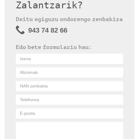
Zalantzarik?
Deitu egiguzu ondorengo zenbakira
943 74 82 66
Edo bete formulario hau: