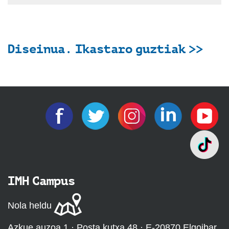
Diseinua. Ikastaro guztiak >>
IMH Campus
Nola heldu
Azkue auzoa 1 · Posta kutxa 48 · E-20870 Elgoibar