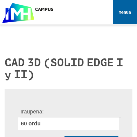
N
a
Toggle 
b
i
g
a
z
i
CAD 3D (SOLID EDGE I
o
y II)
a
Iraupena
60
ordu