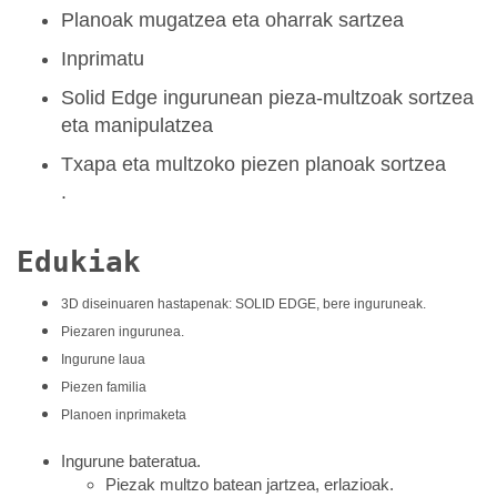
Planoak mugatzea eta oharrak sartzea
Inprimatu
Solid Edge ingurunean pieza-multzoak sortzea
eta manipulatzea
Txapa eta multzoko piezen planoak sortzea
.
Edukiak
3D diseinuaren hastapenak: SOLID EDGE, bere inguruneak
.
Piezaren ingurunea.
Ingurune laua
Piezen familia
Planoen inprimaketa
Ingurune bateratua.
Piezak multzo batean jartzea, erlazioak.