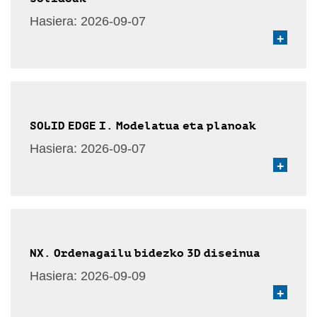
Hasiera:
2026-09-07
+
SOLID EDGE I. Modelatua eta planoak
Hasiera:
2026-09-07
+
NX. Ordenagailu bidezko 3D diseinua
Hasiera:
2026-09-09
+