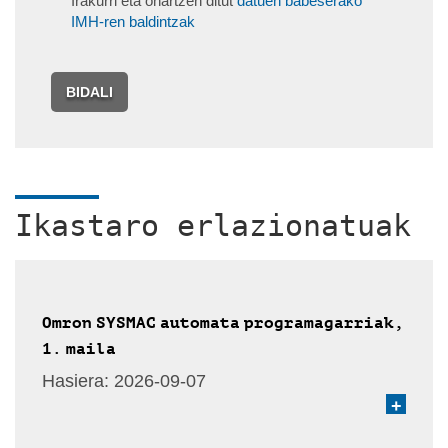
Irakurri eta onartzen ditut
datuen babeserako
IMH-ren baldintzak
BIDALI
Ikastaro erlazionatuak
Omron SYSMAC automata programagarriak,
1. maila
Hasiera:
2026-09-07
+