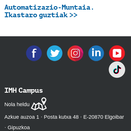
Automatizazio-Muntaia.
Ikastaro guztiak >>
IMH Campus
Nola heldu
Azkue auzoa 1 · Posta kutxa 48 · E-20870 Elgoibar
· Gipuzkoa