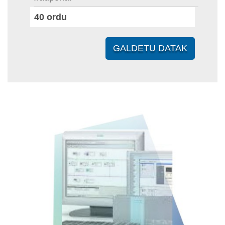
40
ordu
GALDETU DATAK