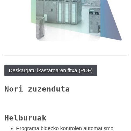
Deskargatu ikastaroaren fitxa (PDF)
Nori zuzenduta
Helburuak
Programa bidezko kontrolen automatismo