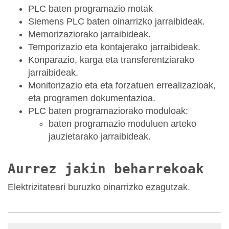
PLC baten programazio motak
Siemens PLC baten oinarrizko jarraibideak.
Memorizaziorako jarraibideak.
Temporizazio eta kontajerako jarraibideak.
Konparazio, karga eta transferentziarako
jarraibideak.
Monitorizazio eta eta forzatuen errealizazioak,
eta programen dokumentazioa.
PLC baten programaziorako moduloak:
baten programazio moduluen arteko
jauzietarako jarraibideak.
Aurrez jakin beharrekoak
Elektrizitateari buruzko oinarrizko ezagutzak.