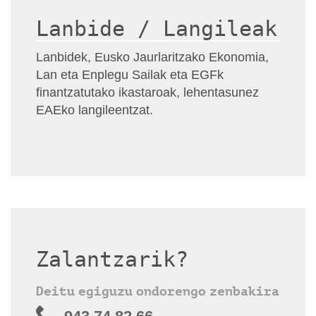
Lanbide / Langileak
Lanbidek, Eusko Jaurlaritzako Ekonomia,
Lan eta Enplegu Sailak eta EGFk
finantzatutako ikastaroak, lehentasunez
EAEko langileentzat.
Zalantzarik?
Deitu egiguzu ondorengo zenbakira