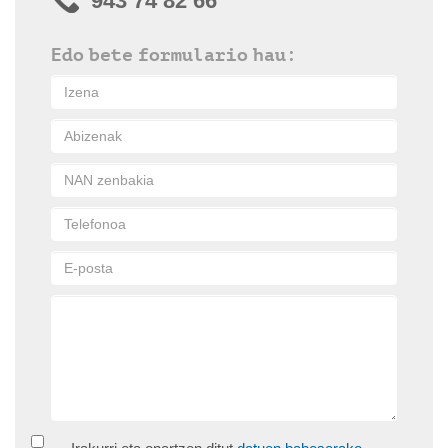
943 74 82 66
Edo bete formulario hau: