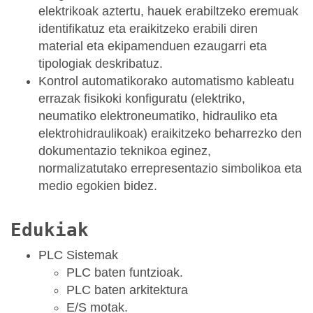
elektrikoak aztertu, hauek erabiltzeko eremuak
identifikatuz eta eraikitzeko erabili diren
material eta ekipamenduen ezaugarri eta
tipologiak deskribatuz.
Kontrol automatikorako automatismo kableatu
errazak fisikoki konfiguratu (elektriko,
neumatiko elektroneumatiko, hidrauliko eta
elektrohidraulikoak) eraikitzeko beharrezko den
dokumentazio teknikoa eginez,
normalizatutako errepresentazio simbolikoa eta
medio egokien bidez.
Edukiak
PLC Sistemak
PLC baten funtzioak.
PLC baten arkitektura
E/S motak.