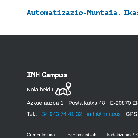
Automatizazio-Muntaia. Ika
IMH Campus
Nola heldu
Azkue auzoa 1 · Posta kutxa 48 · E-20870 El
Tel.:
+34 943 74 41 32
·
imh@imh.eus
· GPS
Gardentasuna
Lege baldintzak
Iradokizunak / 