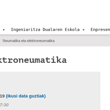
Ingeniaritza Dualaren Eskola
Enprese
Neumatika eta elektroneumatika
ktroneumatika
-19
(Ikusi data guztiak)
7:30