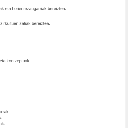
ak eta horien ezaugarriak bereiztea.
zirkuituen zatiak bereiztea.
ta kontzeptuak.
.
.
rrak
k.
ak.