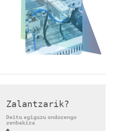
Zalantzarik?
Deitu egiguzu ondorengo
zenbakira