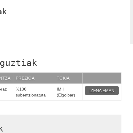
ak
guztiak
NTZA
PREZIOA
TOKIA
eraz
%100
IMH
IZENA EMAN
subentzionatuta
(Elgoibar)
k