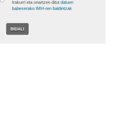
Irakurri eta onartzen ditut
datuen
babeserako IMH-ren baldintzak
BIDALI