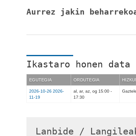
Aurrez jakin beharreko
Ikastaro honen data 
EGUTEGIA
ORDUTEGIA
HIZKU
2026-10-26
2026-
al, ar, az, og
15:00
-
Gaztel
11-19
17:30
Lanbide / Langilea