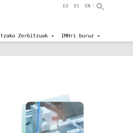
EU
ES
EN
ntzako Zerbitzuak
IMHri buruz