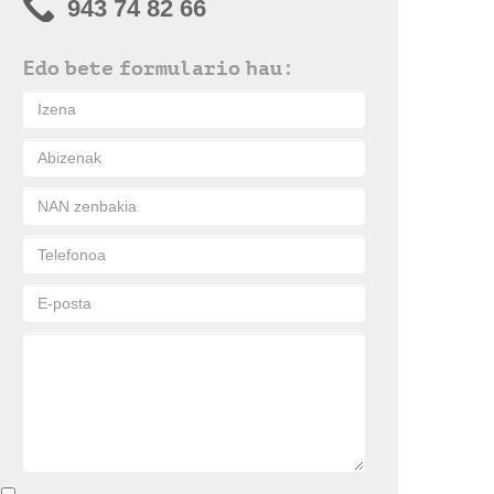
943 74 82 66
Edo bete formulario hau: