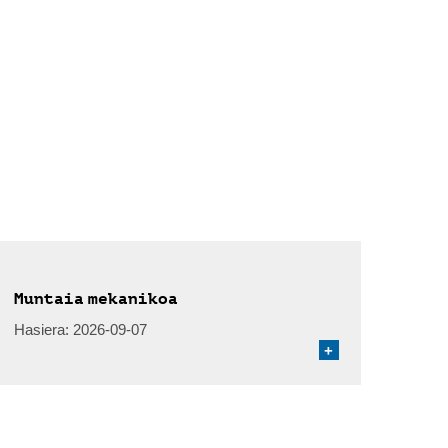
Muntaia mekanikoa
Hasiera:
2026-09-07
+