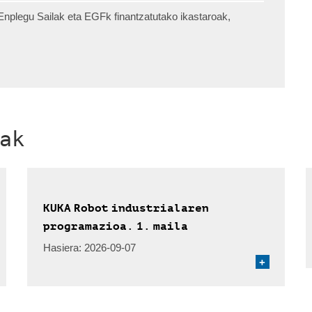
nplegu Sailak eta EGFk finantzatutako ikastaroak,
ak
KUKA Robot industrialaren
programazioa. 1. maila
Hasiera:
2026-09-07
+