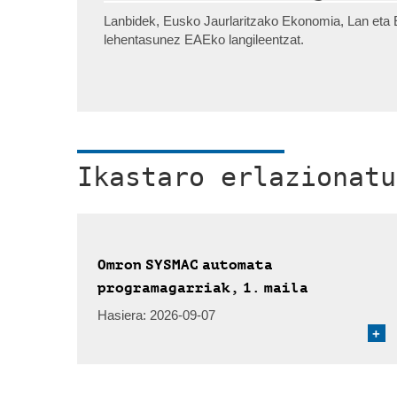
Lanbidek, Eusko Jaurlaritzako Ekonomia, Lan eta E
lehentasunez EAEko langileentzat.
Ikastaro erlazionatu
Omron SYSMAC automata
programagarriak, 1. maila
Hasiera:
2026-09-07
+