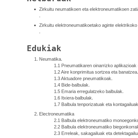
Zirkuitu neumatikoen eta elektroneumatikoen zati
.
Zirkuitu elektroneumatikoetako aginte elektrikoko 
.
Edukiak
Neumatika.
1.1 Pneumatikaren oinarrizko aplikazioak e
1.2 Aire konprimitua sortzea eta banatzea
1.3 Aktuadore pneumatikoak.
1.4 Bide-balbulak.
1.5 Emaria erregulatzeko balbulak.
1.6 Itxiera-balbulak.
1.7 Balbula tenporizatuak eta kontagailuak
Electroneumatika
2.1 Balbula elektroneumatiko monoegonko
2.2 Balbula elektroneumatiko biegonkorra
2.3 Erreleak, sakagailuak eta detektagailu