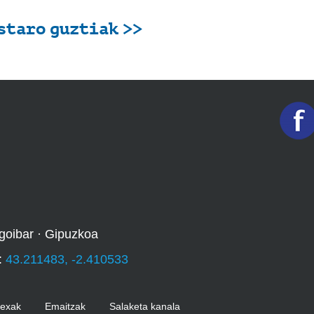
staro guztiak >>
goibar · Gipuzkoa
:
43.211483, -2.410533
Kexak
Emaitzak
Salaketa kanala