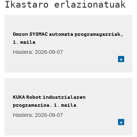
Ikastaro erlazionatuak
Omron SYSMAC automata programagarriak,
1. maila
Hasiera:
2026-09-07
+
KUKA Robot industrialaren
programazioa. 1. maila
Hasiera:
2026-09-07
+