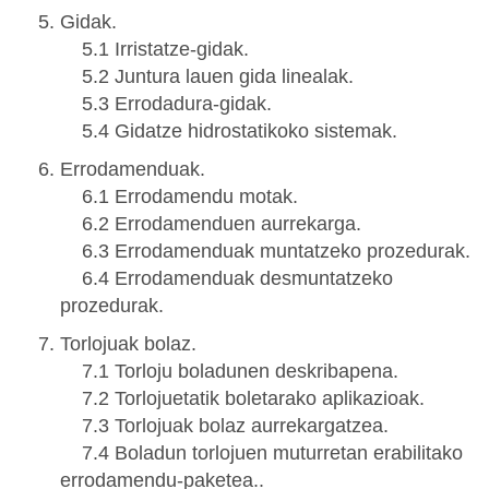
Gidak.
5.1 Irristatze-gidak.
5.2 Juntura lauen gida linealak.
5.3 Errodadura-gidak.
5.4 Gidatze hidrostatikoko sistemak.
Errodamenduak.
6.1 Errodamendu motak.
6.2 Errodamenduen aurrekarga.
6.3 Errodamenduak muntatzeko prozedurak.
6.4 Errodamenduak desmuntatzeko
prozedurak.
Torlojuak bolaz.
7.1 Torloju boladunen deskribapena.
7.2 Torlojuetatik boletarako aplikazioak.
7.3 Torlojuak bolaz aurrekargatzea.
7.4 Boladun torlojuen muturretan erabilitako
errodamendu-paketea..