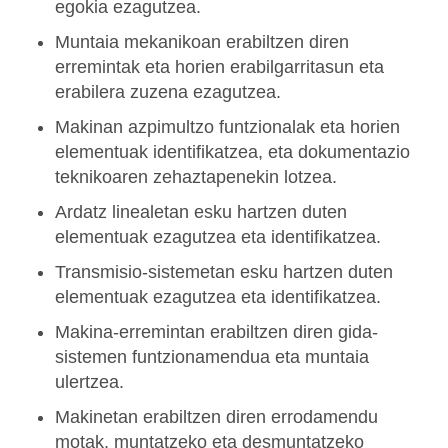
egokia ezagutzea.
Muntaia mekanikoan erabiltzen diren
erremintak eta horien erabilgarritasun eta
erabilera zuzena ezagutzea.
Makinan azpimultzo funtzionalak eta horien
elementuak identifikatzea, eta dokumentazio
teknikoaren zehaztapenekin lotzea.
Ardatz linealetan esku hartzen duten
elementuak ezagutzea eta identifikatzea.
Transmisio-sistemetan esku hartzen duten
elementuak ezagutzea eta identifikatzea.
Makina-erremintan erabiltzen diren gida-
sistemen funtzionamendua eta muntaia
ulertzea.
Makinetan erabiltzen diren errodamendu
motak, muntatzeko eta desmuntatzeko