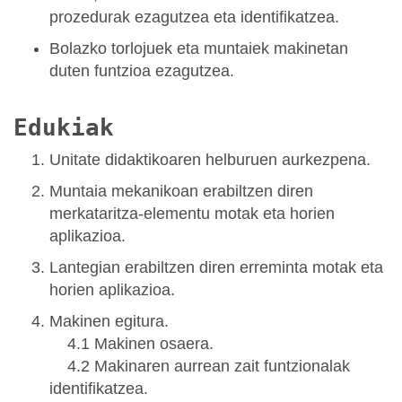
prozedurak ezagutzea eta identifikatzea.
Bolazko torlojuek eta muntaiek makinetan
duten funtzioa ezagutzea.
Edukiak
Unitate didaktikoaren helburuen aurkezpena.
Muntaia mekanikoan erabiltzen diren
merkataritza-elementu motak eta horien
aplikazioa.
Lantegian erabiltzen diren erreminta motak eta
horien aplikazioa.
Makinen egitura.
4.1 Makinen osaera.
4.2 Makinaren aurrean zait funtzionalak
identifikatzea.