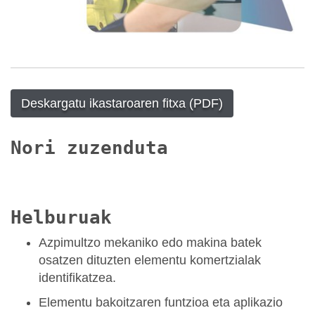
Deskargatu ikastaroaren fitxa (PDF)
Nori zuzenduta
Helburuak
Azpimultzo mekaniko edo makina batek
osatzen dituzten elementu komertzialak
identifikatzea.
Elementu bakoitzaren funtzioa eta aplikazio