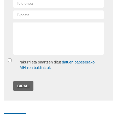
Irakurri eta onartzen ditut
datuen babeserako
IMH-ren baldintzak
BIDALI