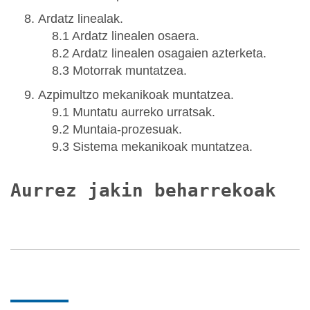
Ardatz linealak.
8.1 Ardatz linealen osaera.
8.2 Ardatz linealen osagaien azterketa.
8.3 Motorrak muntatzea.
Azpimultzo mekanikoak muntatzea.
9.1 Muntatu aurreko urratsak.
9.2 Muntaia-prozesuak.
9.3 Sistema mekanikoak muntatzea.
Aurrez jakin beharrekoak