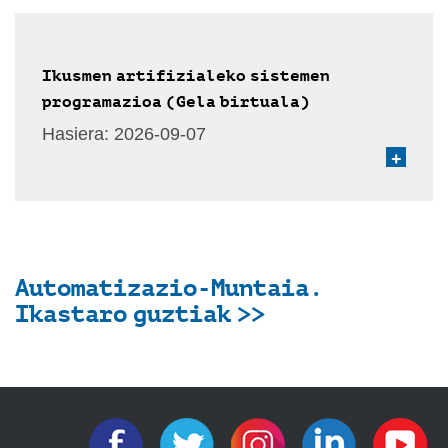
Ikusmen artifizialeko sistemen
programazioa (Gela birtuala)
Hasiera:
2026-09-07
+
Automatizazio-Muntaia.
Ikastaro guztiak >>