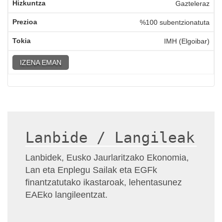
Gazteleraz
%100 subentzionatuta
IMH (Elgoibar)
IZENA EMAN
Lanbide / Langileak
Lanbidek, Eusko Jaurlaritzako Ekonomia,
Lan eta Enplegu Sailak eta EGFk
finantzatutako ikastaroak, lehentasunez
EAEko langileentzat.