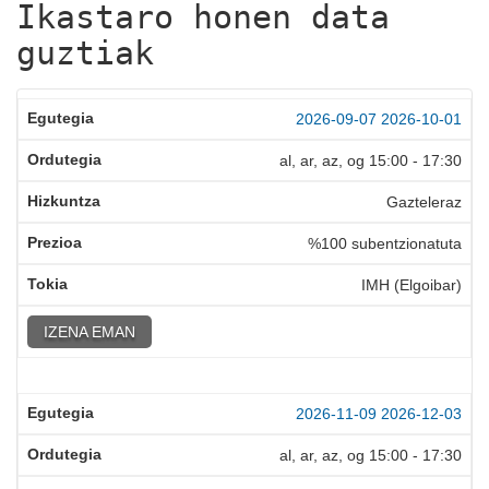
Ikastaro honen data
guztiak
2026-09-07
2026-10-01
al, ar, az, og
15:00
-
17:30
Gazteleraz
%100 subentzionatuta
IMH (Elgoibar)
IZENA EMAN
2026-11-09
2026-12-03
al, ar, az, og
15:00
-
17:30