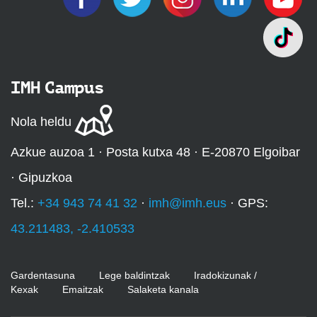
IMH Campus
Nola heldu
Azkue auzoa 1 · Posta kutxa 48 · E-20870 Elgoibar
· Gipuzkoa
Tel.:
+34 943 74 41 32
·
imh@imh.eus
· GPS:
43.211483, -2.410533
Gardentasuna
Lege baldintzak
Iradokizunak /
Kexak
Emaitzak
Salaketa kanala