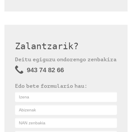
Zalantzarik?
Deitu egiguzu ondorengo zenbakira
943 74 82 66
Edo bete formulario hau: