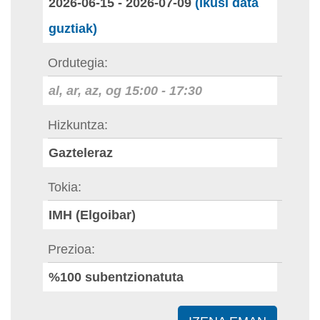
2026-06-15
-
2026-07-09
(Ikusi data
guztiak)
Ordutegia
al, ar, az, og
15:00
-
17:30
Hizkuntza
Gazteleraz
Tokia
IMH (Elgoibar)
Prezioa
%100 subentzionatuta