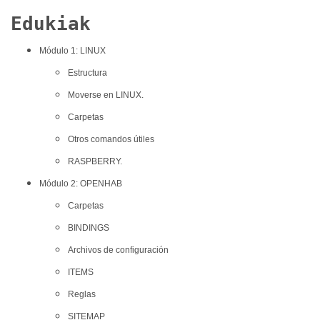
Edukiak
Módulo 1: LINUX
Estructura
Moverse en LINUX.
Carpetas
Otros comandos útiles
RASPBERRY.
Módulo 2: OPENHAB
Carpetas
BINDINGS
Archivos de configuración
ITEMS
Reglas
SITEMAP