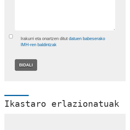
Irakurri eta onartzen ditut
datuen babeserako
IMH-ren baldintzak
BIDALI
Ikastaro erlazionatuak