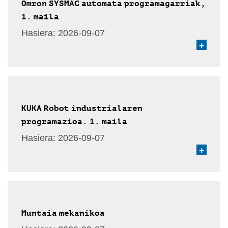
Omron SYSMAC automata programagarriak,
1. maila
Hasiera:
2026-09-07
+
KUKA Robot industrialaren
programazioa. 1. maila
Hasiera:
2026-09-07
+
Muntaia mekanikoa