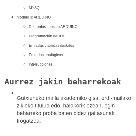
MYSQL
Módulo 3: ARDUINO
Diferentes tipos de ARDUINO.
Programación del IDE
Entradas y salidas digitales
Entradas analógicas
Interrupciones
Aurrez jakin beharrekoak
Gutxieneko maila akademiko gisa, erdi-mailako
zikloko titulua edo, halakorik ezean, egin
beharreko proba baten bidez gaitasunak
frogatzea.