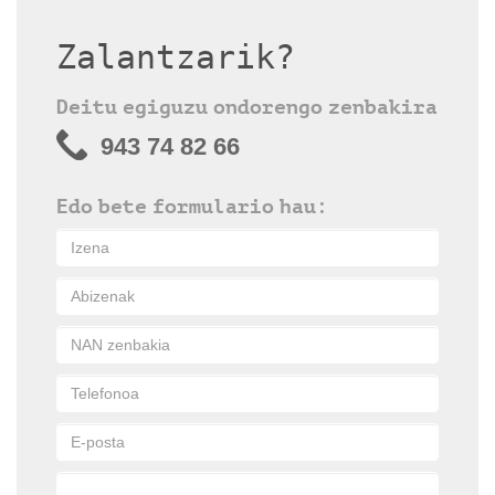
Zalantzarik?
Deitu egiguzu ondorengo zenbakira
943 74 82 66
Edo bete formulario hau: