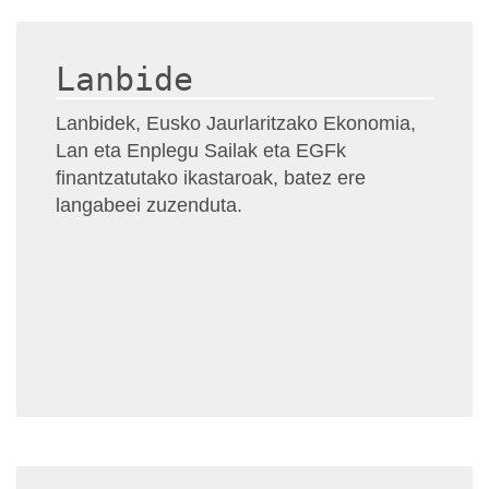
Lanbide
Lanbidek, Eusko Jaurlaritzako Ekonomia,
Lan eta Enplegu Sailak eta EGFk
finantzatutako ikastaroak, batez ere
langabeei zuzenduta.