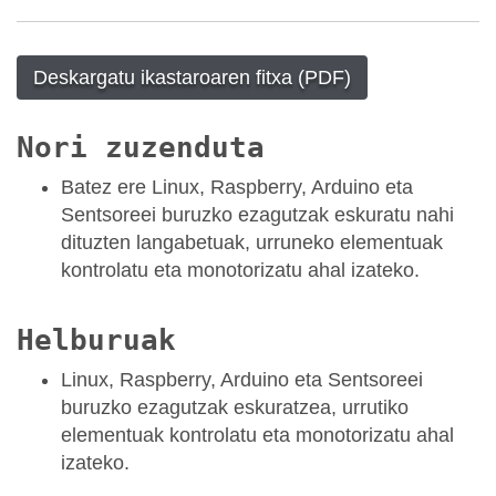
Deskargatu ikastaroaren fitxa (PDF)
Nori zuzenduta
Batez ere Linux, Raspberry, Arduino eta
Sentsoreei buruzko ezagutzak eskuratu nahi
dituzten langabetuak, urruneko elementuak
kontrolatu eta monotorizatu ahal izateko.
Helburuak
Linux, Raspberry, Arduino eta Sentsoreei
buruzko ezagutzak eskuratzea, urrutiko
elementuak kontrolatu eta monotorizatu ahal
izateko.