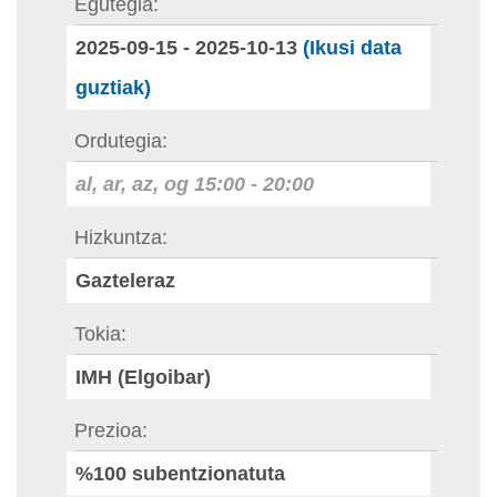
Egutegia
2025-09-15
-
2025-10-13
(Ikusi data
guztiak)
Ordutegia
al, ar, az, og
15:00
-
20:00
Hizkuntza
Gazteleraz
Tokia
IMH (Elgoibar)
Prezioa
%100 subentzionatuta