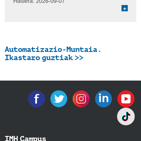
Hasiera:
2026-09-07
+
Automatizazio-Muntaia.
Ikastaro guztiak >>
IMH Campus