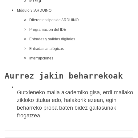
MYSQL
Módulo 3: ARDUINO
Diferentes tipos de ARDUINO.
Programación del IDE
Entradas y salidas digitales
Entradas analógicas
Interrupciones
Aurrez jakin beharrekoak
Gutxieneko maila akademiko gisa, erdi-mailako
zikloko titulua edo, halakorik ezean, egin
beharreko proba baten bidez gaitasunak
frogatzea.