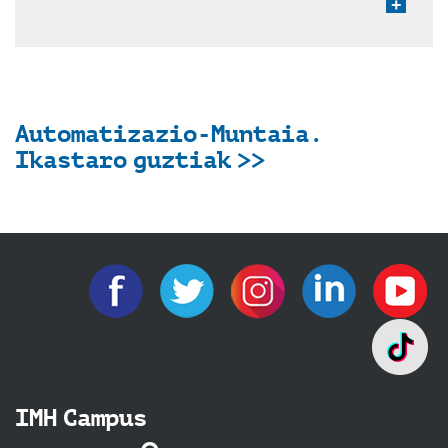
+
Automatizazio-Muntaia.
Ikastaro guztiak >>
IMH Campus