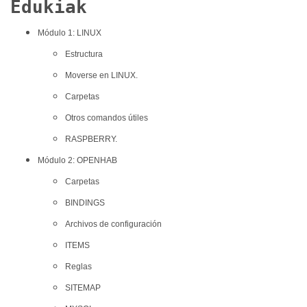
Edukiak
Módulo 1: LINUX
Estructura
Moverse en LINUX.
Carpetas
Otros comandos útiles
RASPBERRY.
Módulo 2: OPENHAB
Carpetas
BINDINGS
Archivos de configuración
ITEMS
Reglas
SITEMAP