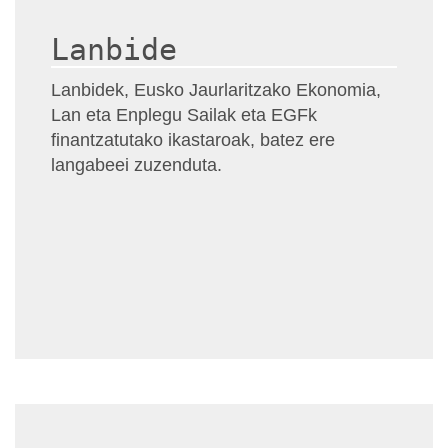
Lanbide
Lanbidek, Eusko Jaurlaritzako Ekonomia,
Lan eta Enplegu Sailak eta EGFk
finantzatutako ikastaroak, batez ere
langabeei zuzenduta.