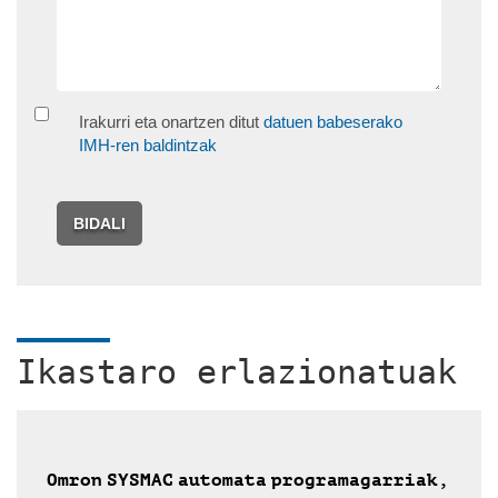
Irakurri eta onartzen ditut
datuen babeserako
IMH-ren baldintzak
BIDALI
Ikastaro erlazionatuak
Omron SYSMAC automata programagarriak,