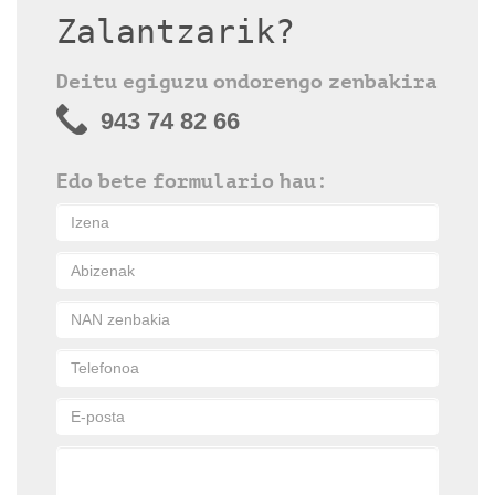
Zalantzarik?
Deitu egiguzu ondorengo zenbakira
943 74 82 66
Edo bete formulario hau: