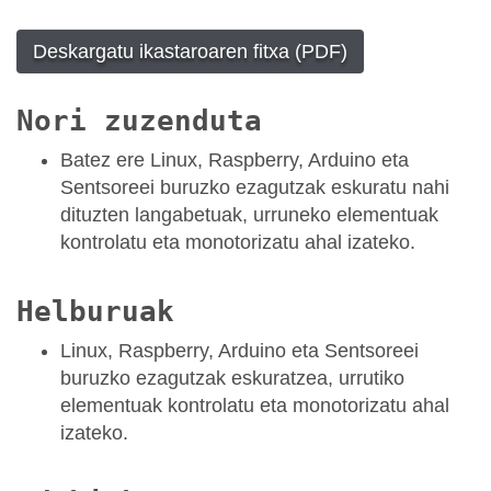
Deskargatu ikastaroaren fitxa (PDF)
Nori zuzenduta
Batez ere Linux, Raspberry, Arduino eta
Sentsoreei buruzko ezagutzak eskuratu nahi
dituzten langabetuak, urruneko elementuak
kontrolatu eta monotorizatu ahal izateko.
Helburuak
Linux, Raspberry, Arduino eta Sentsoreei
buruzko ezagutzak eskuratzea, urrutiko
elementuak kontrolatu eta monotorizatu ahal
izateko.