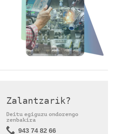
Zalantzarik?
Deitu egiguzu ondorengo
zenbakira
943 74 82 66