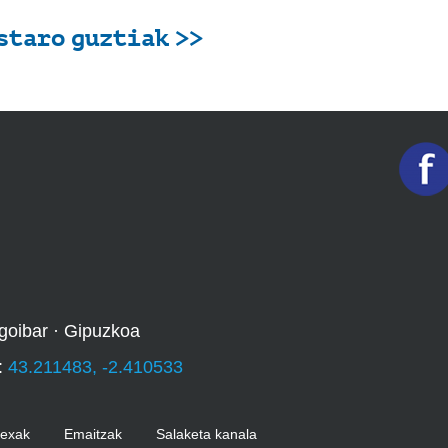
staro guztiak >>
goibar · Gipuzkoa
:
43.211483, -2.410533
Kexak
Emaitzak
Salaketa kanala