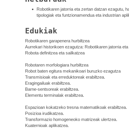
Robotikaren jatorria eta zertan datzan ezagutu, 
tipologiak eta funtzionamendua eta industrian apl
Edukiak
Robotikaren garapenera hurbiltzea
Aurrekari historikoen ezagutza: Robotikaren jatorria et
Robota definitzea eta sailkatzea
Robotaren morfologiara hurbiltzea
Robot baten egitura mekanikoari buruzko ezagutza
Transmisioak eta erreduktoreak erabiltzea.
Eragingailuak erabiltzea.
Barne-sentsoreak erabiltzea.
Elementu terminalak erabiltzea.
Espazioan kokatzeko tresna matematikoak erabiltzea.
Posizioa irudikatzea.
Transformazio homogeneoko matrizeak ulertzea.
Kuaternioak aplikatzea.