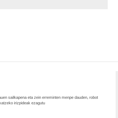
hauen sailkapena eta zein erreminten menpe dauden, robot
ikatzeko irizpideak ezagutu