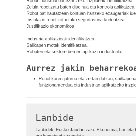
Robot industrial bat ezartzeko irizpideak identifikatzea
Zelula robotizatu baten diseinua eta kontrola aplikatzea.
Robot bat hautatzean kontuan hartzeko ezaugarriak iden
Instalazio robotizatuetako segurtasuna kudeatzea.
Justifikazio ekonomikoa
Industria-aplikazioak identifikatzea
Sailkapen motak identifikatzea.
Roboten eta sektore berrien aplikazio industriala.
Aurrez jakin beharreko
Robotikaren jatorria eta zertan datzan, sailkapen
funtzionamendua eta industrian aplikatzeko irizp
Lanbide
Lanbidek, Eusko Jaurlaritzako Ekonomia, Lan eta E
ere langabeei zuzenduta.