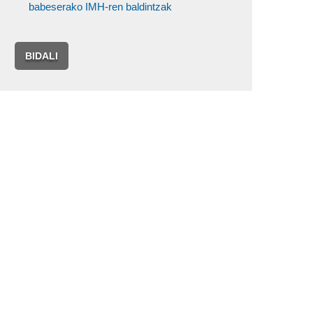
babeserako IMH-ren baldintzak
BIDALI