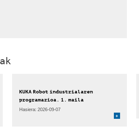
ak
KUKA Robot industrialaren
programazioa. 1. maila
Hasiera:
2026-09-07
+