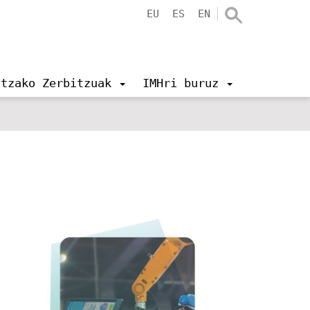
EU
ES
EN
ntzako Zerbitzuak
IMHri buruz