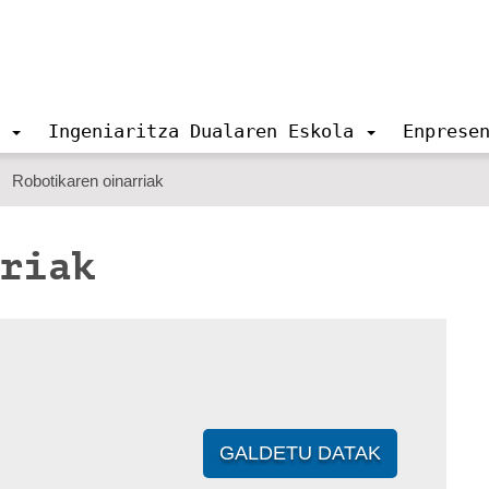
Ingeniaritza Dualaren Eskola
Enprese
Robotikaren oinarriak
rriak
GALDETU DATAK