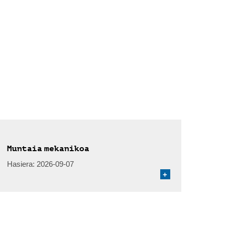
Muntaia mekanikoa
Hasiera:
2026-09-07
+