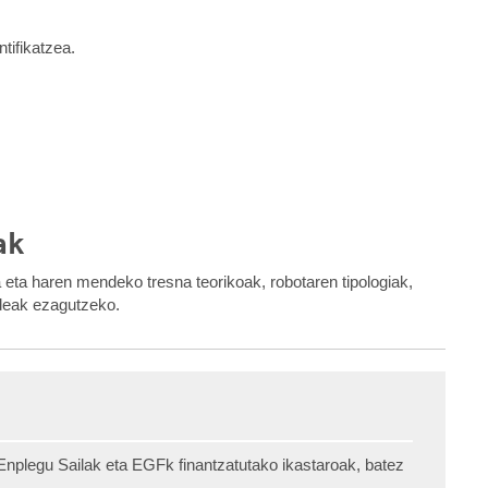
tifikatzea.
ak
a eta haren mendeko tresna teorikoak, robotaren tipologiak,
ideak ezagutzeko.
nplegu Sailak eta EGFk finantzatutako ikastaroak, batez