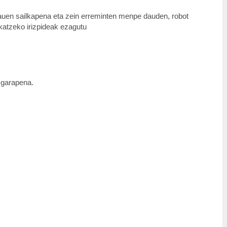
hauen sailkapena eta zein erreminten menpe dauden, robot
ikatzeko irizpideak ezagutu
a garapena.