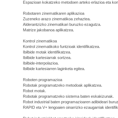
Espazioan kokatzeko metodoen arteko erlazioa eta kon
Robotaren zinematikaren aplikazioa
Zuzeneko arazo zinematikoa zehaztea.
Alderantzizko zinematikari buruzko ezagutza.
Matrize jakobanoa aplikatzea.
Kontrol zinematikoa
Kontrol zinematikoko funtzioak identifikatzea.
Ibilbide motak identifikatzea.
Ibilbide kartesiarrak sortzea.
Ibilbide-interpolazioa.
Ibilbide kartesiarren laginketa egitea.
Roboten programazioa
Robotak programatzeko metodoak aplikatzea.
Robot motak.
Robotak programatzeko sistema baten eskakizunak.
Robot industrial baten programazioaren adibideari buru
RAPID eta V+ lengoaien oinarrizko ezaugarriak identifi