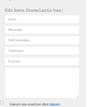
Edo bete formulario hau:
Irakurri eta onartzen ditut
datuen