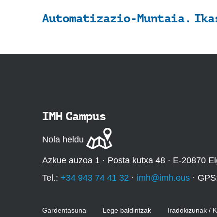
Automatizazio-Muntaia. Ika
IMH Campus
Nola heldu
Azkue auzoa 1 · Posta kutxa 48 · E-20870 El
Tel.:
+34 943 74 41 32
·
imh@imh.eus
· GPS
Gardentasuna
Lege baldintzak
Iradokizunak / 