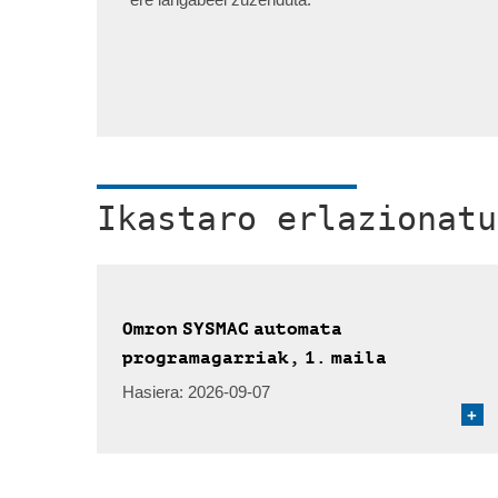
Ikastaro erlazionatu
Omron SYSMAC automata
programagarriak, 1. maila
Hasiera:
2026-09-07
+