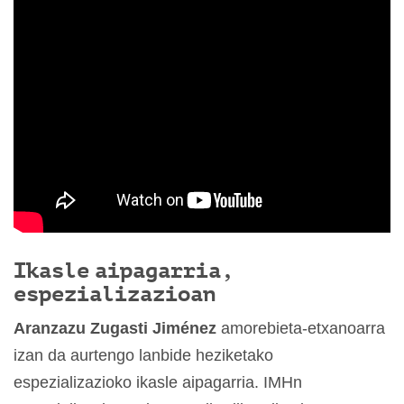
Ikasle aipagarria,
espezializazioan
Aranzazu Zugasti Jiménez
amorebieta-etxanoarra
izan da aurtengo lanbide heziketako
espezializazioko ikasle aipagarria. IMHn