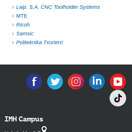
Laip, S.A. CNC Toolholder Systems
MTE
Ricoh
Samsic
Politeknika Txorierri
IMH Campus