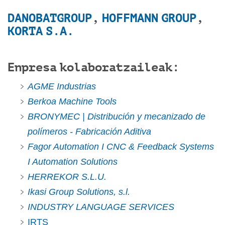
DANOBATGROUP
,
HOFFMANN GROUP
,
KORTA S.A.
Enpresa kolaboratzaileak:
AGME Industrias
Berkoa Machine Tools
BRONYMEC | Distribución y mecanizado de
polímeros - Fabricación Aditiva
Fagor Automation I CNC & Feedback Systems
I Automation Solutions
HERREKOR S.L.U.
Ikasi Group Solutions, s.l.
INDUSTRY LANGUAGE SERVICES
IRTS