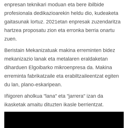
enpresan teknikari moduan eta bere ibilbide
profesionala dedikazioarekin heldu dio, kudeaketa
gaitasunak lortuz. 2021etan enpresak zuzendaritza
hartzea proposatu zion eta erronka berria onartu
zuen.
Beristain Mekanizatuak makina erreminten bidez
mekanizazio lanak eta metalaren eraldaketan
diharduen Elgoibarko mikroenpresa da. Makina
erreminta fabrikatzaile eta erabiltzaileentzat egiten
du lan, plano-eskaripean.
Iñigoren aholkua "lana" eta "jarrera" izan da
ikasketak amaitu dituzten ikasle berrientzat.