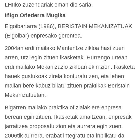
LHIIko zuzendariak eman dio saria.
Iñigo Oñederra Mugika
Elgoibartarra (1986), BERISTAIN MEKANIZATUAK
(Elgoibar) enpresako gerentea.
2004an erdi mailako Mantentze zikloa hasi zuen
arren, utzi egin zituen ikasketak. Hurrengo urtean
erdi mailako Mekanizazio zikloari ekin zion. Ikasketa
hauek gustukoak zirela konturatu zen, eta lehen
mailan bere kabuz bilatu zituen praktikak Beristain
Mekanizatuetan.
Bigarren mailako praktika ofizialak ere enpresa
berean egin zituen. Ikasketak amaitzean, enpresak
jarraitzea proposatu zion eta aurrera egin zuen.
2006tik aurrera, erabat integratu eta inplikatu da