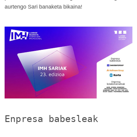
aurtengo Sari banaketa bikaina!
Enpresa babesleak