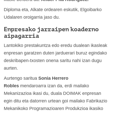
Diploma eta, Alkate ordearen eskutik, Elgoibarko
Udalaren oroigarria jaso du.
Enpresako jarraipen koaderno
aipagarria
Lantokiko prestakuntza edo eredu dualean ikasleak
enpresan garatzen duten jarduerari buruz egindako
deskribapen-txosten onena saritu nahi izan dugu
aurten.
Aurtengo saritua
Sonia Herrero
Robles
mendaroarra izan da, erdi mailako
Mekanizazioa ikasi du, duala DOIMAK enpresan
egin ditu eta datorren urtean goi mailako Fabrikazio
Mekanikoko Programazioaren Produkzioa ikasiko