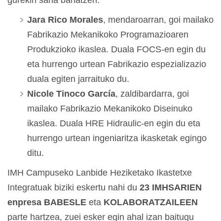
gurekin saria banatzen.
Jara Rico Morales
, mendaroarran, goi mailako
Fabrikazio Mekanikoko Programazioaren
Produkzioko ikaslea. Duala FOCS-en egin du
eta hurrengo urtean Fabrikazio espezializazio
duala egiten jarraituko du.
Nicole Tinoco García
, zaldibardarra, goi
mailako Fabrikazio Mekanikoko Diseinuko
ikaslea. Duala HRE Hidraulic-en egin du eta
hurrengo urtean ingeniaritza ikasketak egingo
ditu.
IMH Campuseko Lanbide Heziketako Ikastetxe
Integratuak biziki eskertu nahi du
23 IMHSARIEN
enpresa BABESLE
eta
KOLABORATZAILEEN
parte hartzea, zuei esker egin ahal izan baitugu