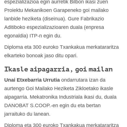
espezializazioa egin aurretik Bilbon ikasi zuen
Proiektu Mekanikoen Garapeneko goi mailako
lanbide heziketa (diseinua). Gure Fabrikazio
Aditiboko espezializazioaren duala (enpresa
egonaldia) ITP-n egin du.
Diploma eta 300 euroko Txankakua merkatararitza
elkarteko bonoak jaso ditu opari.
Ikasle aipagarria, goi mailan
Unai Etxebarria Urrutia
ondarrutara izan da
aurtengo Goi Mailako Heziketa Zikloetako ikasle
aipagarria. Mekatronika Industriala ikasi du, duala
DANOBAT S.COOP.-en egin du eta bertan
jarraituko du lanean.
Diploma eta 300 euroko Txankakua merkatararitza