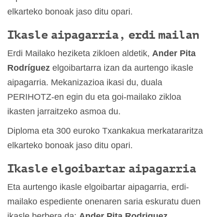
elkarteko bonoak jaso ditu opari.
Ikasle aipagarria, erdi mailan
Erdi Mailako heziketa zikloen aldetik,
Ander Pita
Rodríguez
elgoibartarra izan da aurtengo ikasle
aipagarria. Mekanizazioa ikasi du, duala
PERIHOTZ-en egin du eta goi-mailako zikloa
ikasten jarraitzeko asmoa du.
Diploma eta 300 euroko Txankakua merkatararitza
elkarteko bonoak jaso ditu opari.
Ikasle elgoibartar aipagarria
Eta aurtengo ikasle elgoibartar aipagarria, erdi-
mailako espediente onenaren saria eskuratu duen
ikasle berbera da:
Ander Pita Rodriguez.