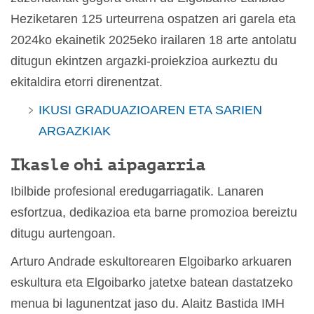
Heziketaren 125 urteurrena ospatzen ari garela eta
2024ko ekainetik 2025eko irailaren 18 arte antolatu
ditugun ekintzen argazki-proiekzioa aurkeztu du
ekitaldira etorri direnentzat.
IKUSI GRADUAZIOAREN ETA SARIEN
ARGAZKIAK
Ikasle ohi aipagarria
Ibilbide profesional eredugarriagatik. Lanaren
esfortzua, dedikazioa eta barne promozioa bereiztu
ditugu aurtengoan.
Arturo Andrade eskultorearen Elgoibarko arkuaren
eskultura eta Elgoibarko jatetxe batean dastatzeko
menua bi lagunentzat jaso du. Alaitz Bastida IMH