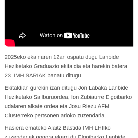
2025eko ekainaren 12an ospatu dugu Lanbide
Heziketako Graduazio ekitaldia eta harekin batera
23. IMH SARIAK banatu ditugu.
Ekitaldian gurekin izan ditugu Jon Labaka Lanbide
Heziketako Sailburuordea, Ion Zubiaurre Elgoibarko
udalaren alkate ordea eta Josu Riezu AFM
Clusterreko pertsonen arloko zuzendaria.
Hasiera emateko Alaitz Bastida IMH LHIIko
zuzendariak gogora ekarri du Elgoibarko Lanbide