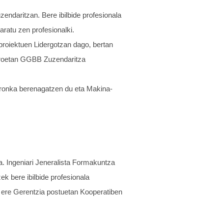
ndaritzan. Bere ibilbide profesionala
ratu zen profesionalki.
roiektuen Lidergotzan dago, bertan
ezeroetan GGBB Zuzendaritza
rronka berenagatzen du eta Makina-
a. Ingeniari Jeneralista Formakuntza
k bere ibilbide profesionala
ta ere Gerentzia postuetan Kooperatiben