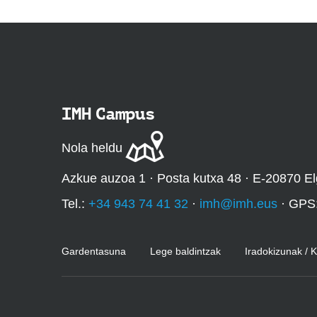
IMH Campus
Nola heldu
Azkue auzoa 1 · Posta kutxa 48 · E-20870 El
Tel.:
+34 943 74 41 32
·
imh@imh.eus
· GPS
Gardentasuna
Lege baldintzak
Iradokizunak / 