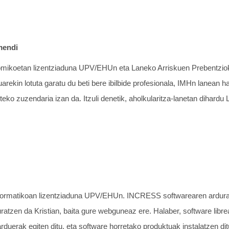
mendi
omikoetan lizentziaduna UPV/EHUn eta Laneko Arriskuen Prebentziok
rekin lotuta garatu du beti bere ibilbide profesionala, IMHn lanean ha
uteko zuzendaria izan da. Itzuli denetik, aholkularitza-lanetan dihar
Informatikoan lizentziaduna UPV/EHUn. INCRESS softwarearen ardura
ratzen da Kristian, baita gure webguneaz ere. Halaber, software libre
jarduerak egiten ditu, eta software horretako produktuak instalatzen 