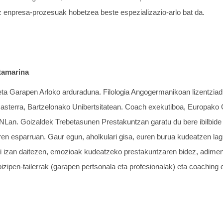
iz enpresa-prozesuak hobetzea beste espezializazio-arlo bat da.
tamarina
ta Garapen Arloko arduraduna. Filologia Angogermanikoan lizentziad
terra, Bartzelonako Unibertsitatean. Coach exekutiboa, Europako
NLan. Goizaldek Trebetasunen Prestakuntzan garatu du bere ibilbide p
ren esparruan. Gaur egun, aholkulari gisa, euren burua kudeatzen lag
i izan daitezen, emozioak kudeatzeko prestakuntzaren bidez, adime
, bizipen-tailerrak (garapen pertsonala eta profesionalak) eta coachi