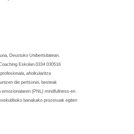
una, Deustuko Unibertsitatean.
 Coaching Eskolan.0334 030516
rofesionala, aholkularitza
untzen die pertsonei, besteak
n emozionalaren (PNL) mindfullness-en
ng exekutiboko banakako prozesuak egiten