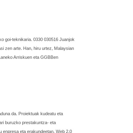
o goi-teknikaria. 0330 030516 Juanjok
si zen arte. Han, hiru urtez, Malaysian
du Laneko Arriskuen eta GGBBen
duna da. Proiektuak kudeatu eta
ari buruzko prestakuntza- eta
ditu enpresa eta erakundeetan. Web 2.0