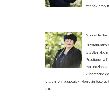
tresnak erabil
Goizalde San
Prestakuntza e
GGBBetako mas
Practioner-a P
multinazionala
kudeatzeko ga
eta barren ikuspegitik. Horrekin batera
ditu.