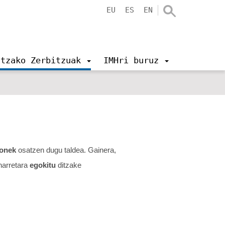
EU
ES
EN
ntzako Zerbitzuak
IMHri buruz
sonek
osatzen dugu taldea. Gainera,
harretara
egokitu
ditzake