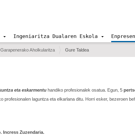
Ingeniaritza Dualaren Eskola
Enprese
Garapenerako Aholkularitza
Gure Taldea
kuntza eta eskarmentu
handiko profesionalek osatua. Egun, 5
pert
 profesionalen laguntza eta elkarlana ditu. Horri esker, bezeroen be
 Incress Zuzendaria.