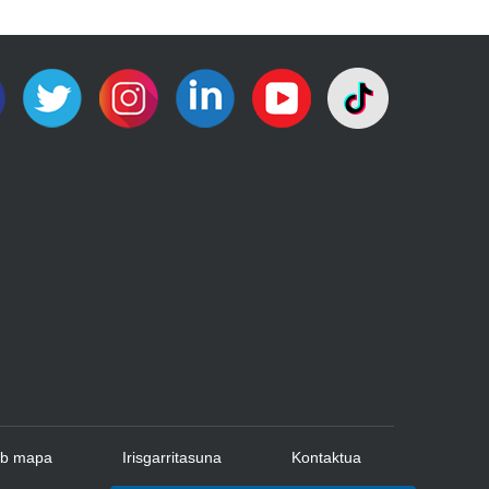
b mapa
Irisgarritasuna
Kontaktua