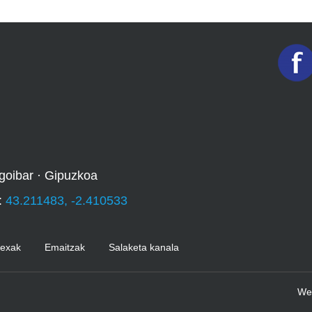
goibar · Gipuzkoa
:
43.211483, -2.410533
Kexak
Emaitzak
Salaketa kanala
We