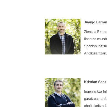
Juanjo Larra
Zientzia Ekon
finantza mundua
Spanish Instit
Aholkularitzan.
Kristian Sanz
Ingeniaritza 
garatzeaz ardu
aholkularitza-