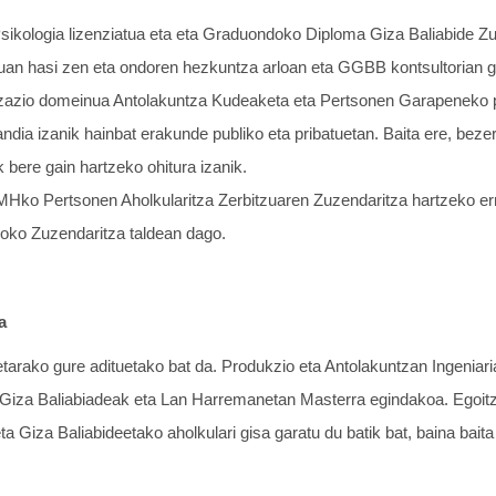
ologia lizenziatua eta eta Graduondoko Diploma Giza Baliabide Zuze
uan hasi zen eta ondoren hezkuntza arloan eta GGBB kontsultorian ga
izazio domeinua Antolakuntza Kudeaketa eta Pertsonen Garapeneko p
andia izanik hainbat erakunde publiko eta pribatuetan. Baita ere, b
 bere gain hartzeko ohitura izanik.
MHko Pertsonen Aholkularitza Zerbitzuaren Zuzendaritza hartzeko e
ko Zuzendaritza taldean dago.
a
arako gure adituetako bat da. Produkzio eta Antolakuntzan Ingeniari
 Giza Baliabiadeak eta Lan Harremanetan Masterra egindakoa. Egoitze
ta Giza Baliabideetako aholkulari gisa garatu du batik bat, baina bai