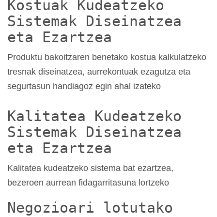
Kostuak Kudeatzeko
Sistemak Diseinatzea
eta Ezartzea
Produktu bakoitzaren benetako kostua kalkulatzeko
tresnak diseinatzea, aurrekontuak ezagutza eta
segurtasun handiagoz egin ahal izateko
Kalitatea Kudeatzeko
Sistemak Diseinatzea
eta Ezartzea
Kalitatea kudeatzeko sistema bat ezartzea,
bezeroen aurrean fidagarritasuna lortzeko
Negozioari lotutako