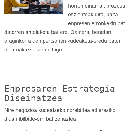
horren oinarriak prozesu
efizienteak dira, baita
enpresen erronkekin bat
datorren antolaketa bat ere. Gainera, benetan
eraginkorra den pertsonen kudeaketa-eredu baten
oinarriak ezartzen ditugu.
Enpresaren Estrategia
Diseinatzea
Nire negozioa kudeatzeko norabidea adieraziko
didan ibilbide-orri bat zehaztea