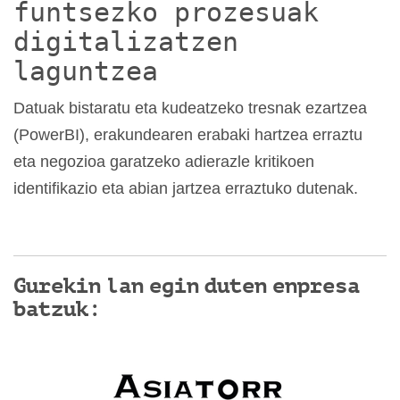
funtsezko prozesuak
digitalizatzen
laguntzea
Datuak bistaratu eta kudeatzeko tresnak ezartzea
(PowerBI), erakundearen erabaki hartzea erraztu
eta negozioa garatzeko adierazle kritikoen
identifikazio eta abian jartzea erraztuko dutenak.
Gurekin lan egin duten enpresa
batzuk: