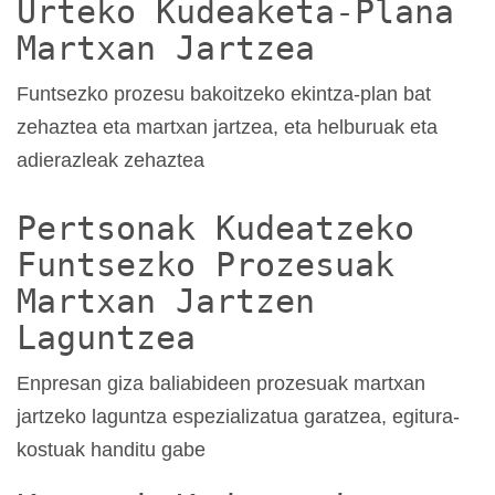
Urteko Kudeaketa-Plana
Martxan Jartzea
Funtsezko prozesu bakoitzeko ekintza-plan bat
zehaztea eta martxan jartzea, eta helburuak eta
adierazleak zehaztea
Pertsonak Kudeatzeko
Funtsezko Prozesuak
Martxan Jartzen
Laguntzea
Enpresan giza baliabideen prozesuak martxan
jartzeko laguntza espezializatua garatzea, egitura-
kostuak handitu gabe