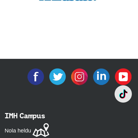
IMH Campus
Nola heldu