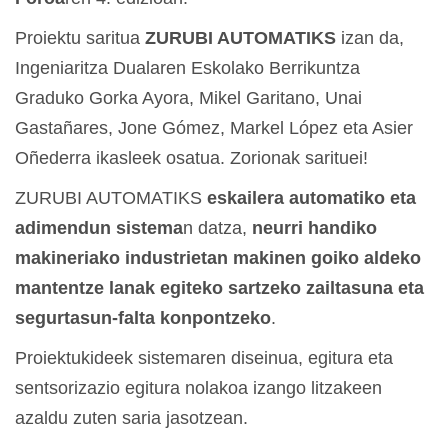
Proiektu saritua
ZURUBI AUTOMATIKS
izan da,
Ingeniaritza Dualaren Eskolako Berrikuntza
Graduko Gorka Ayora, Mikel Garitano, Unai
Gastañares, Jone Gómez, Markel López eta Asier
Oñederra ikasleek osatua. Zorionak sarituei!
ZURUBI AUTOMATIKS
eskailera automatiko eta
adimendun sistema
n datza,
neurri handiko
makineriako industrietan makinen goiko aldeko
mantentze lanak egiteko sartzeko zailtasuna eta
segurtasun-falta konpontzeko
.
Proiektukideek sistemaren diseinua, egitura eta
sentsorizazio egitura nolakoa izango litzakeen
azaldu zuten saria jasotzean.