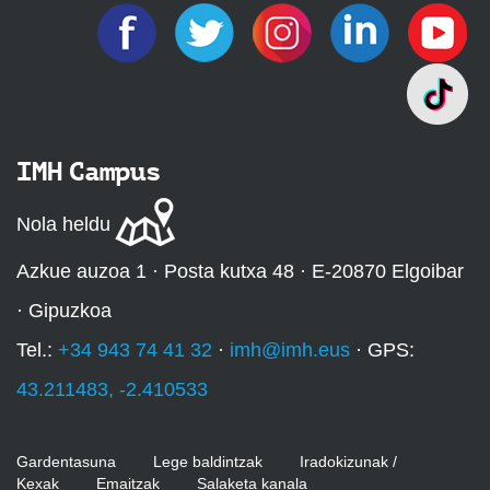
IMH Campus
Nola heldu
Azkue auzoa 1 · Posta kutxa 48 · E-20870 Elgoibar
· Gipuzkoa
Tel.:
+34 943 74 41 32
·
imh@imh.eus
· GPS:
43.211483, -2.410533
Gardentasuna
Lege baldintzak
Iradokizunak /
Kexak
Emaitzak
Salaketa kanala