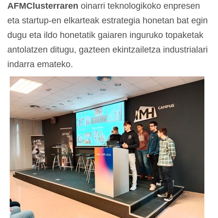
AFMClusterraren
oinarri teknologikoko enpresen
eta startup-en elkarteak estrategia honetan bat egin
dugu eta ildo honetatik gaiaren inguruko topaketak
antolatzen ditugu, gazteen ekintzailetza industrialari
indarra emateko.