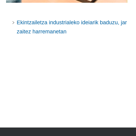
Ekintzailetza industrialeko ideiarik baduzu, jar
zaitez harremanetan