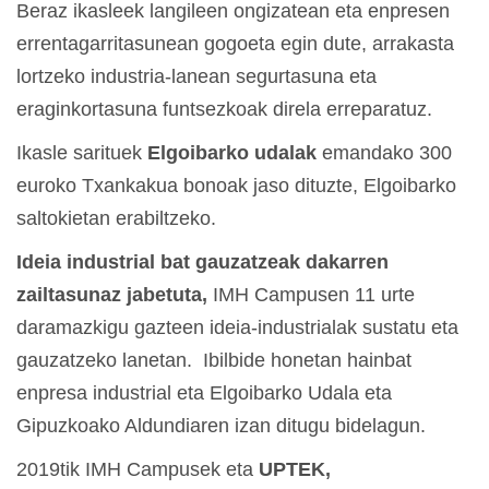
Beraz ikasleek langileen ongizatean eta enpresen
errentagarritasunean gogoeta egin dute, arrakasta
lortzeko industria-lanean segurtasuna eta
eraginkortasuna funtsezkoak direla erreparatuz.
Ikasle sarituek
Elgoibarko udalak
emandako 300
euroko Txankakua bonoak jaso dituzte, Elgoibarko
saltokietan erabiltzeko.
Ideia industrial bat gauzatzeak dakarren
zailtasunaz jabetuta,
IMH Campusen 11 urte
daramazkigu gazteen ideia-industrialak sustatu eta
gauzatzeko lanetan. Ibilbide honetan hainbat
enpresa industrial eta Elgoibarko Udala eta
Gipuzkoako Aldundiaren izan ditugu bidelagun.
2019tik IMH Campusek eta
UPTEK,