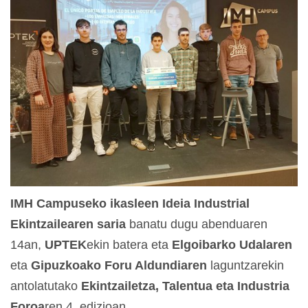
IMH Campuseko ikasleen Ideia Industrial
Ekintzailearen saria
banatu dugu abenduaren
14an,
UPTEK
ekin batera eta
Elgoibarko Udalaren
eta
Gipuzkoako Foru Aldundiaren
laguntzarekin
antolatutako
Ekintzailetza, Talentua eta Industria
Foroa
ren 4. edizioan.