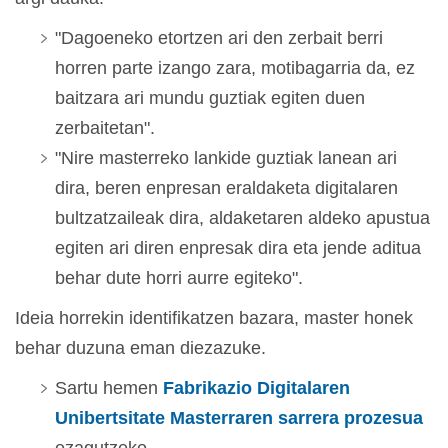
"Dagoeneko etortzen ari den zerbait berri
horren parte izango zara, motibagarria da, ez
baitzara ari mundu guztiak egiten duen
zerbaitetan".
"Nire masterreko lankide guztiak lanean ari
dira, beren enpresan eraldaketa digitalaren
bultzatzaileak dira, aldaketaren aldeko apustua
egiten ari diren enpresak dira eta jende aditua
behar dute horri aurre egiteko".
Ideia horrekin identifikatzen bazara, master honek
behar duzuna eman diezazuke.
Sartu hemen
Fabrikazio Digitalaren
Unibertsitate Masterraren sarrera prozesua
ezagutzeko