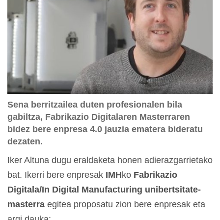
Sena berritzailea duten profesionalen bila
gabiltza, Fabrikazio Digitalaren Masterraren
bidez bere enpresa 4.0 jauzia ematera bideratu
dezaten.
Iker Altuna dugu eraldaketa honen adierazgarrietako
bat. Ikerri bere enpresak
IMH
ko
Fabrikazio
Digitala/In Digital Manufacturing unibertsitate-
masterra
egitea proposatu zion bere enpresak eta
argi dauka: