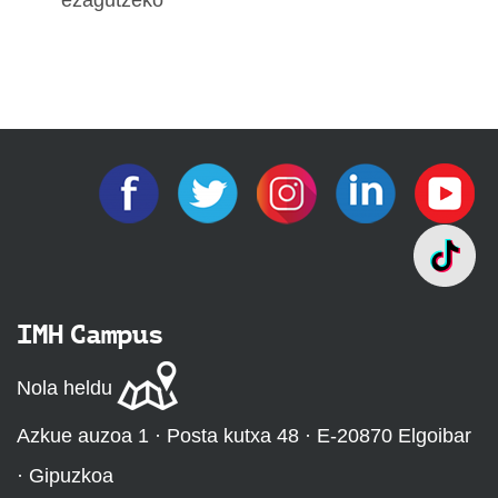
IMH Campus
Nola heldu
Azkue auzoa 1 · Posta kutxa 48 · E-20870 Elgoibar
· Gipuzkoa