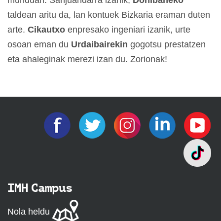
taldean aritu da, lan kontuek Bizkaria eraman duten
arte.
Cikautxo
enpresako ingeniari izanik, urte
osoan eman du
Urdaibairekin
gogotsu prestatzen
eta ahaleginak merezi izan du. Zorionak!
IMH Campus
Nola heldu