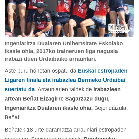
Ingeniaritza Dualaren Unibertsitate Eskolako
ikasle ohia, 2017ko traineruen liga nagusia
irabazi duen Urdaibaiko arraunlari.
Aste buru honetan ospatu da
Euskal estropaden
Ligaren finala eta irabazlea Bermeko Urdaibai
suertatu da
. Arraunlarien taldekide
irabazleen
artean Beñat Eizagirre Sagarzazu dugu,
Ingeniaritza Dualaren ikasle ohia.
Bejondaizula,
Beñat!
Beñatek 18 urte daramatza arraunlari estropaden
munduan. Sanjuandarra izanik,
Donibaneko