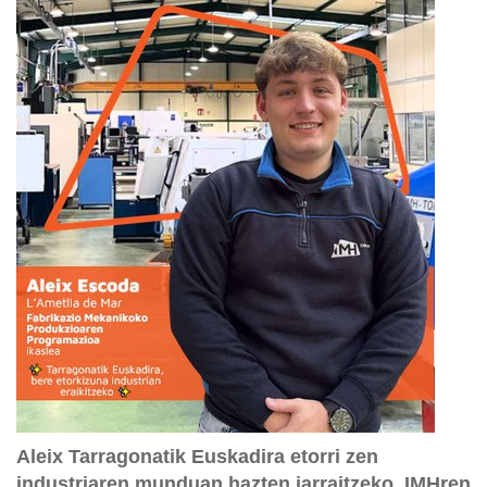
Aleix Tarragonatik Euskadira etorri zen
industriaren munduan hazten jarraitzeko, IMHren