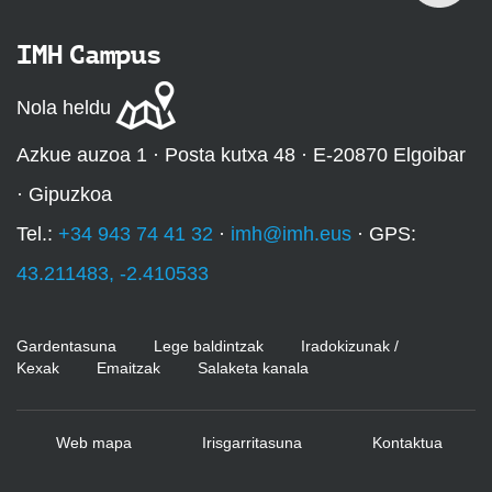
IMH Campus
Nola heldu
Azkue auzoa 1 · Posta kutxa 48 · E-20870 Elgoibar
· Gipuzkoa
Tel.:
+34 943 74 41 32
·
imh@imh.eus
· GPS:
43.211483, -2.410533
Gardentasuna
Lege baldintzak
Iradokizunak /
Kexak
Emaitzak
Salaketa kanala
Web mapa
Irisgarritasuna
Kontaktua