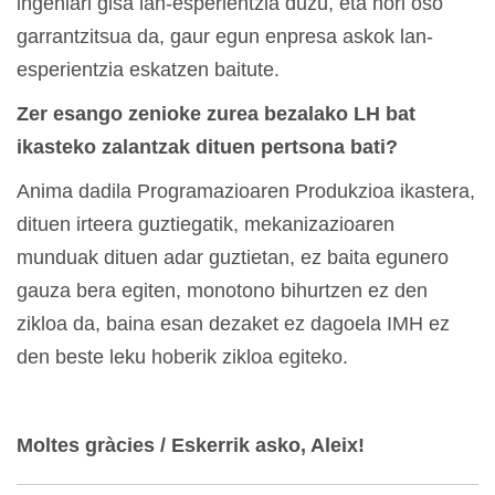
ingeniari gisa lan-esperientzia duzu, eta hori oso
garrantzitsua da, gaur egun enpresa askok lan-
esperientzia eskatzen baitute.
Zer esango zenioke zurea bezalako LH bat
ikasteko zalantzak dituen pertsona bati?
Anima dadila Programazioaren Produkzioa ikastera,
dituen irteera guztiegatik, mekanizazioaren
munduak dituen adar guztietan, ez baita egunero
gauza bera egiten, monotono bihurtzen ez den
zikloa da, baina esan dezaket ez dagoela IMH ez
den beste leku hoberik zikloa egiteko.
Moltes gràcies / Eskerrik asko, Aleix!