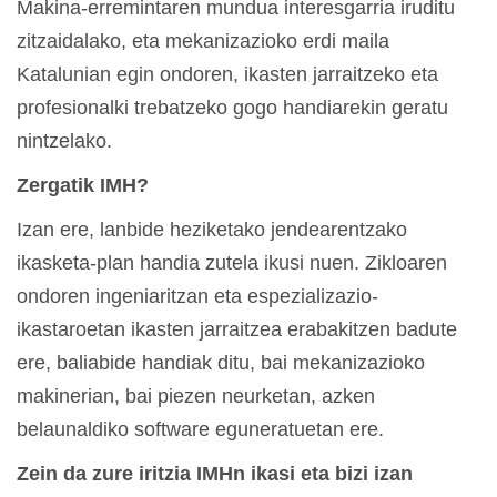
Makina-erremintaren mundua interesgarria iruditu
zitzaidalako, eta mekanizazioko erdi maila
Katalunian egin ondoren, ikasten jarraitzeko eta
profesionalki trebatzeko gogo handiarekin geratu
nintzelako.
Zergatik IMH?
Izan ere, lanbide heziketako jendearentzako
ikasketa-plan handia zutela ikusi nuen. Zikloaren
ondoren ingeniaritzan eta espezializazio-
ikastaroetan ikasten jarraitzea erabakitzen badute
ere, baliabide handiak ditu, bai mekanizazioko
makinerian, bai piezen neurketan, azken
belaunaldiko software eguneratuetan ere.
Zein da zure iritzia IMHn ikasi eta bizi izan