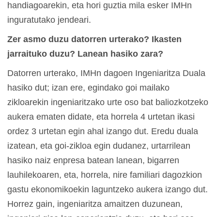
handiagoarekin, eta hori guztia mila esker IMHn
inguratutako jendeari.
Zer asmo duzu datorren urterako? Ikasten
jarraituko duzu? Lanean hasiko zara?
Datorren urterako, IMHn dagoen Ingeniaritza Duala
hasiko dut; izan ere, egindako goi mailako
zikloarekin ingeniaritzako urte oso bat baliozkotzeko
aukera ematen didate, eta horrela 4 urtetan ikasi
ordez 3 urtetan egin ahal izango dut. Eredu duala
izatean, eta goi-zikloa egin dudanez, urtarrilean
hasiko naiz enpresa batean lanean, bigarren
lauhilekoaren, eta, horrela, nire familiari dagozkion
gastu ekonomikoekin laguntzeko aukera izango dut.
Horrez gain, ingeniaritza amaitzen duzunean,