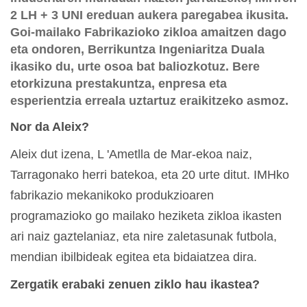
2 LH + 3 UNI ereduan aukera paregabea ikusita.
Goi-mailako Fabrikazioko zikloa amaitzen dago
eta ondoren, Berrikuntza Ingeniaritza Duala
ikasiko du, urte osoa bat baliozkotuz. Bere
etorkizuna prestakuntza, enpresa eta
esperientzia erreala uztartuz eraikitzeko asmoz.
Nor da Aleix?
Aleix dut izena, L 'Ametlla de Mar-ekoa naiz,
Tarragonako herri batekoa, eta 20 urte ditut. IMHko
fabrikazio mekanikoko produkzioaren
programazioko go mailako heziketa zikloa ikasten
ari naiz gaztelaniaz, eta nire zaletasunak futbola,
mendian ibilbideak egitea eta bidaiatzea dira.
Zergatik erabaki zenuen ziklo hau ikastea?