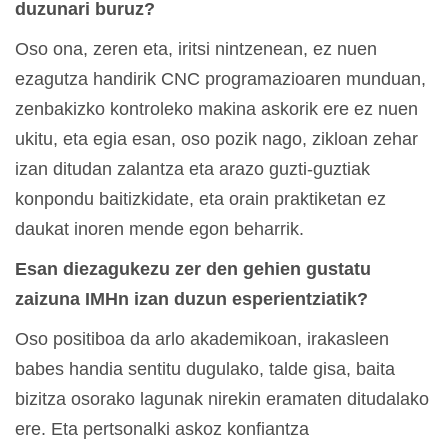
duzunari buruz?
Oso ona, zeren eta, iritsi nintzenean, ez nuen
ezagutza handirik CNC programazioaren munduan,
zenbakizko kontroleko makina askorik ere ez nuen
ukitu, eta egia esan, oso pozik nago, zikloan zehar
izan ditudan zalantza eta arazo guzti-guztiak
konpondu baitizkidate, eta orain praktiketan ez
daukat inoren mende egon beharrik.
Esan diezagukezu zer den gehien gustatu
zaizuna IMHn izan duzun esperientziatik?
Oso positiboa da arlo akademikoan, irakasleen
babes handia sentitu dugulako, talde gisa, baita
bizitza osorako lagunak nirekin eramaten ditudalako
ere. Eta pertsonalki askoz konfiantza