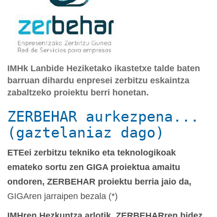
IMHk Lanbide Heziketako ikastetxe talde baten
barruan dihardu enpresei zerbitzu eskaintza
zabaltzeko proiektu berri honetan.
ZERBEHAR aurkezpena...
(gaztelaniaz dago)
ETEei zerbitzu tekniko eta teknologikoak
emateko sortu zen GIGA proiektua amaitu
ondoren, ZERBEHAR proiektu berria jaio da,
GIGAren jarraipen bezala (*)
IMHren Hezkuntza arlotik ZERBEHARren bidez