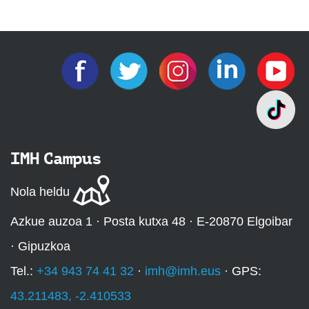
IMH Campus
Nola heldu
Azkue auzoa 1 · Posta kutxa 48 · E-20870 Elgoibar
· Gipuzkoa
Tel.:
+34 943 74 41 32
·
imh@imh.eus
· GPS:
43.211483, -2.410533