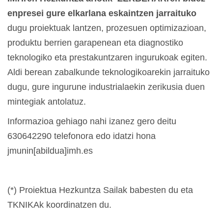
enpresei gure elkarlana eskaintzen jarraituko
dugu proiektuak lantzen, prozesuen optimizazioan,
produktu berrien garapenean eta diagnostiko
teknologiko eta prestakuntzaren ingurukoak egiten.
Aldi berean zabalkunde teknologikoarekin jarraituko
dugu, gure ingurune industrialaekin zerikusia duen
mintegiak antolatuz.
Informazioa gehiago nahi izanez gero deitu
630642290 telefonora edo idatzi hona
jmunin[abildua]imh.es
(*) Proiektua Hezkuntza Sailak babesten du eta
TKNIKAk koordinatzen du.