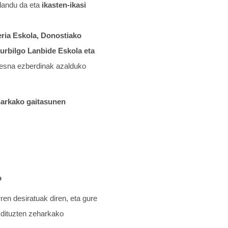
 landu da eta
ikasten-ikasi
ria Eskola, Donostiako
urbilgo Lanbide Eskola eta
resna ezberdinak azalduko
harkako gaitasunen
o
ren desiratuak diren, eta gure
 dituzten zeharkako