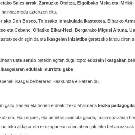
etako Salesiarrak, Zarauzko Oteitza, Elgoibako Meka eta IMH
kin
 hainbat modu aztertzen ditu.
eriako Don Bosco, Tolosako Inmakulada Ikastetxea, Eibarko Arme
teo eta Cebanc, Oñatiko Elkar-Hezi, Bergarako Miguel Altuna, Us
kastetxeekin egin da eta
ikasgelan iniziatiba
garatzeko landu diren t
muinean
uste sendo
batekin egiten dugu topo:
edozein ikasgaitan ze
, ikasgaiaren edukiak murriztu gabe
apenak ikasgai berberaren ikaskuntza elikatzen du.
n gaitu ikaslea eta honen erabakitzeko ahalmena
kezka pedagogik
katzera. Hau eginez, eta benetan sinistuta gaude, maila sozialean hor
konomiko aldakor eta ezezagunean orientatzen jakiteko beharrezkoak