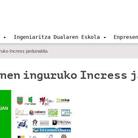
Ingeniaritza Dualaren Eskola
Enprese
uko Incress jardunaldia
nen inguruko Incress 