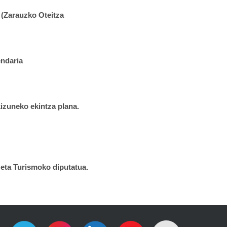
(Zarauzko Oteitza
endaria
kizuneko ekintza plana.
eta Turismoko diputatua.