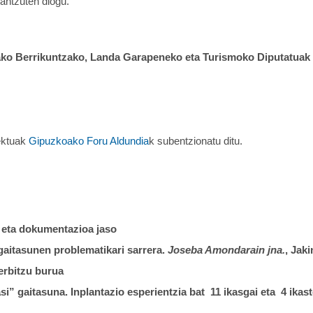
antzuten diogu.
ko Berrikuntzako, Landa Garapeneko eta Turismoko Diputatuak 
iektuak
Gipuzkoako Foru Aldundia
k subentzionatu ditu.
 eta dokumentazioa jaso
aitasunen problematikari sarrera.
Joseba Amondarain jna.
, Jak
erbitzu burua
asi” gaitasuna. Inplantazio esperientzia bat 11 ikasgai eta 4 ikas