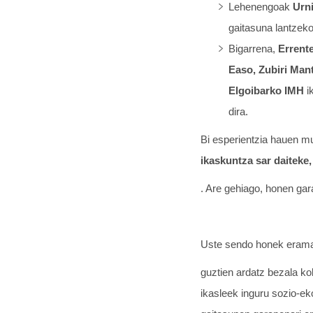
Lehenengoak
Urni
gaitasuna lantzeko
Bigarrena,
Errent
Easo, Zubiri Man
Elgoibarko IMH
i
dira.
Bi esperientzia hauen 
ikaskuntza sar daiteke
. Are gehiago, honen gar
Uste sendo honek erama
guztien ardatz bezala ko
ikasleek inguru sozio-e