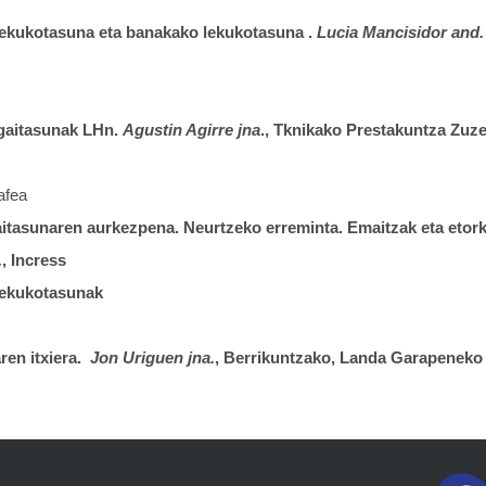
lekukotasuna eta banakako lekukotasuna .
Lucia Mancisidor and.
gaitasunak LHn.
Agustin Agirre jna
., Tknikako Prestakuntza Zuz
afea
gaitasunaren aurkezpena. Neurtzeko erreminta. Emaitzak eta etor
.
, Incress
lekukotasunak
ren itxiera.
Jon Uriguen jna.
, Berrikuntzako, Landa Garapeneko 