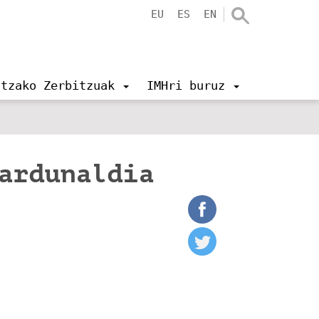
EU
ES
EN
ntzako Zerbitzuak
IMHri buruz
jardunaldia