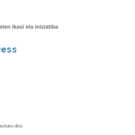
en ikasi eta iniziatiba
ress
eztuko dira: