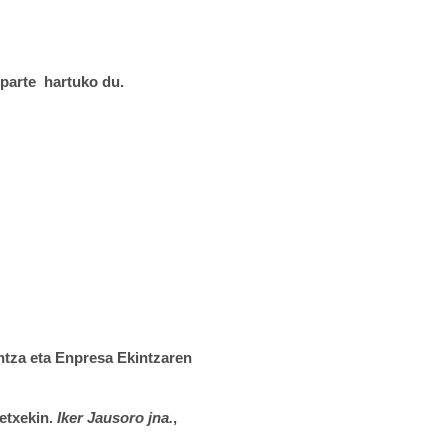
parte hartuko du.
intza eta Enpresa Ekintzaren
tetxekin.
Iker Jausoro jna.
,