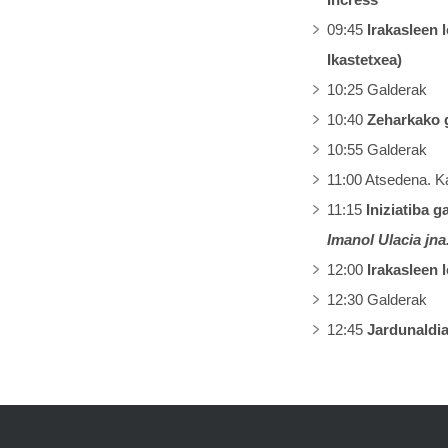
09:45
Irakasleen 
Ikastetxea)
10:25 Galderak
10:40
Zeharkako 
10:55 Galderak
11:00 Atsedena. K
11:15
Iniziatiba 
Imanol Ulacia jna
12:00
Irakasleen 
12:30 Galderak
12:45
Jardunaldia