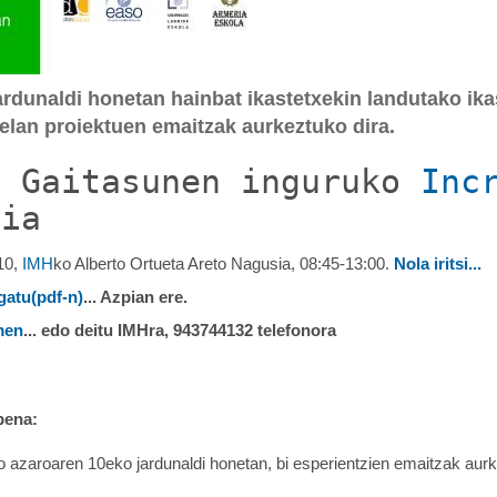
rdunaldi honetan hainbat ikastetxekin landutako ikast
lan proiektuen emaitzak aurkeztuko dira.
o Gaitasunen inguruko
Inc
dia
10,
IMH
ko Alberto Ortueta Areto Nagusia, 08:45-13:00.
Nola iritsi...
gatu(pdf-n)
... Azpian ere.
men
... edo deitu IMHra, 943744132 telefonora
pena:
o azaroaren 10eko jardunaldi honetan, bi esperientzien emaitzak aurk