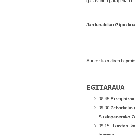
gaitasunen garapenari er
Jardunaldian Gipuzkoa
Aurkeztuko diren bi pro
EGITARAUA
08:45
Erregistroa
09:00
Zeharkako g
Sustapenerako Z
09:15
“Ikasten ik
Incress