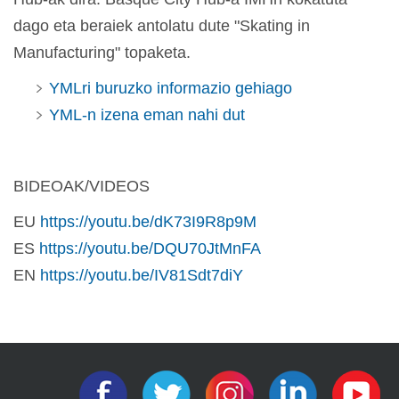
dago eta beraiek antolatu dute "Skating in
Manufacturing" topaketa.
YMLri buruzko informazio gehiago
YML-n izena eman nahi dut
BIDEOAK/VIDEOS
EU
https://youtu.be/dK73I9R8p9M
ES
https://youtu.be/DQU70JtMnFA
EN
https://youtu.be/IV81Sdt7diY