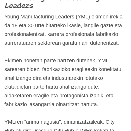
Leaders
Young Manufacturing Leaders (YML) ekimen irekia
da 18 eta 30 urte bitarteko ikasle, langile gazte eta
profesionalentzat, karrera profesionala fabrikazio
aurreratuaren sektorean garatu nahi dutenentzat.
Ekimen honetan parte hartzen dutenek, YML
sarearen bidez, fabrikazioko eragileekin konektatu
ahal izango dira eta industriarekin lotutako
ekitaldietan parte hartu ahal izango dute,
aldaketaren eragile eta protagonista izanik, eta
fabrikazio jasangarria oinarritzat hartuta.
YMLren "arima nagusia", dinamizatzaileak, City
Hub-ak dira. Basque City Hub-a IMHn kokatuta