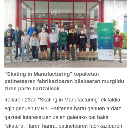
"Skating in Manufacturing" topaketan
patinetearen fabrikazioaren bilakaeran murgildu
ziren parte hartzaileak
Irailaren 23an "Skating in Manufacturing" ekitaldia
egin genuen IMHn. Patitenea hartu genuen ardatz,
gazteei interesatzen zaien gaietako bat baita
"skate"a. Haren harira, patinetearen fabrikazioaren