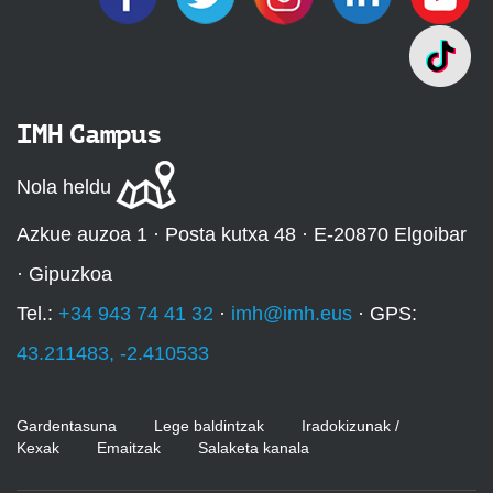
IMH Campus
Nola heldu
Azkue auzoa 1 · Posta kutxa 48 · E-20870 Elgoibar
· Gipuzkoa
Tel.:
+34 943 74 41 32
·
imh@imh.eus
· GPS:
43.211483, -2.410533
Gardentasuna
Lege baldintzak
Iradokizunak /
Kexak
Emaitzak
Salaketa kanala