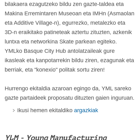
bilakaera ezagutzeko bildu zen gazte-taldea eta
Makina Erremintaren Museoan eta IMHn (Asmaolan
eta Additive Village-n), egurrezko, metalezko eta
3D-n eraikitako patineteak aztertu zituzten, azkenik
luntxa eta networkina Skate parkean egiteko.
YMLko Basque City Hub antolatzaileak gure
ikasleak eta kanpotarrekin bildu ziren, ezagunak eta
berriak, eta "konexio" politak sortu ziren!
Hurrengo ekitaldia azaroan egingo da, YML sareko
gazte partaideek proposatu dituzten gaien inguruan.
Ikusi hemen ekitaldiko
argazkiak
YLM - Young Manufacturing