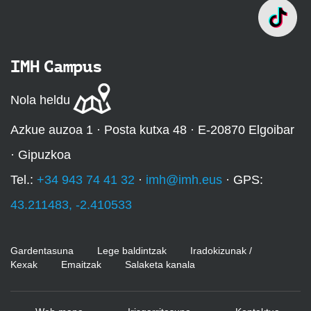
IMH Campus
Nola heldu
Azkue auzoa 1 · Posta kutxa 48 · E-20870 Elgoibar
· Gipuzkoa
Tel.:
+34 943 74 41 32
·
imh@imh.eus
· GPS:
43.211483, -2.410533
Gardentasuna
Lege baldintzak
Iradokizunak /
Kexak
Emaitzak
Salaketa kanala