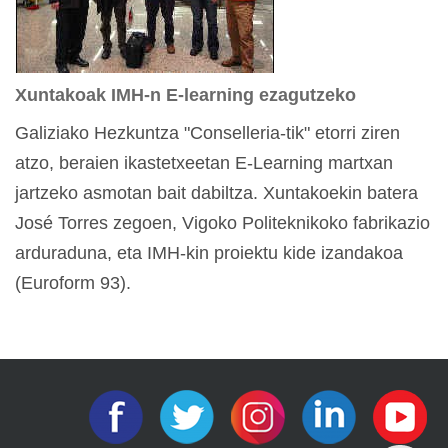
Xuntakoak IMH-n E-learning ezagutzeko
Galiziako Hezkuntza "Conselleria-tik" etorri ziren
atzo, beraien ikastetxeetan E-Learning martxan
jartzeko asmotan bait dabiltza. Xuntakoekin batera
José Torres zegoen, Vigoko Politeknikoko fabrikazio
arduraduna, eta IMH-kin proiektu kide izandakoa
(Euroform 93).