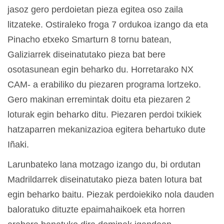
jasoz gero perdoietan pieza egitea oso zaila
litzateke. Ostiraleko froga 7 ordukoa izango da eta
Pinacho etxeko Smarturn 8 tornu batean,
Galiziarrek diseinatutako pieza bat bere
osotasunean egin beharko du. Horretarako NX
CAM- a erabiliko du piezaren programa lortzeko.
Gero makinan erremintak doitu eta piezaren 2
loturak egin beharko ditu. Piezaren perdoi txikiek
hatzaparren mekanizazioa egitera behartuko dute
Iñaki.
Larunbateko lana motzago izango du, bi ordutan
Madrildarrek diseinatutako pieza baten lotura bat
egin beharko baitu. Piezak perdoiekiko nola dauden
baloratuko dituzte epaimahaikoek eta horren