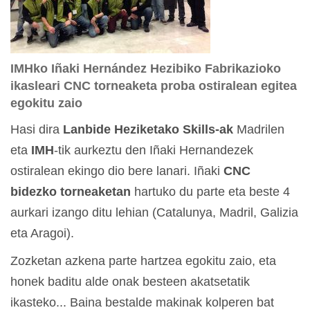
IMHko Iñaki Hernández Hezibiko Fabrikazioko
ikasleari CNC torneaketa proba ostiralean egitea
egokitu zaio
Hasi dira
Lanbide Heziketako Skills-ak
Madrilen
eta
IMH
-tik aurkeztu den Iñaki Hernandezek
ostiralean ekingo dio bere lanari. Iñaki
CNC
bidezko torneaketan
hartuko du parte eta beste 4
aurkari izango ditu lehian (Catalunya, Madril, Galizia
eta Aragoi).
Zozketan azkena parte hartzea egokitu zaio, eta
honek baditu alde onak besteen akatsetatik
ikasteko... Baina bestalde makinak kolperen bat