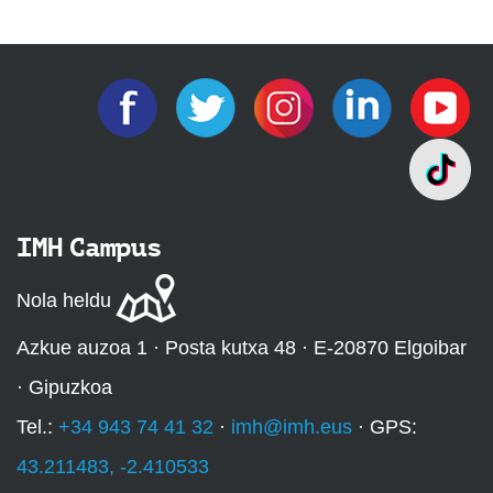
IMH Campus
Nola heldu
Azkue auzoa 1 · Posta kutxa 48 · E-20870 Elgoibar
· Gipuzkoa
Tel.:
+34 943 74 41 32
·
imh@imh.eus
· GPS:
43.211483, -2.410533