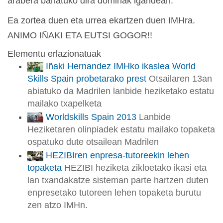
arabera banatuko dira dominak igandean.
Ea zortea duen eta urrea ekartzen duen IMHra.
ANIMO IÑAKI ETA EUTSI GOGOR!!
Elementu erlazionatuak
Iñaki Hernandez IMHko ikaslea World
Skills Spain probetarako prest
Otsailaren 13an
abiatuko da Madrilen lanbide heziketako estatu
mailako txapelketa
Worldskills Spain 2013
Lanbide
Heziketaren olinpiadek estatu mailako topaketa
ospatuko dute otsailean Madrilen
HEZIBIren enpresa-tutoreekin lehen
topaketa
HEZIBI heziketa zikloetako ikasi eta
lan txandakatze sisteman parte hartzen duten
enpresetako tutoreen lehen topaketa burutu
zen atzo IMHn.