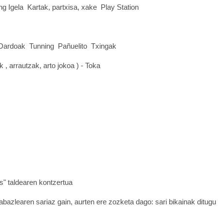
g Igela  Kartak, partxisa, xake  Play Station
 Dardoak  Tunning  Pañuelito  Txingak
 , arrautzak, arto jokoa ) - Toka
s" taldearen kontzertua
irabazlearen sariaz gain, aurten ere zozketa dago: sari bikainak ditu