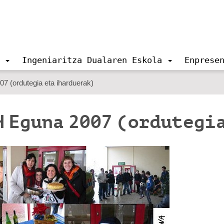
Ingeniaritza Dualaren Eskola
Enprese
07 (ordutegia eta iharduerak)
H Eguna 2007 (ordutegi