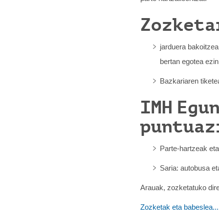
Zozketa
jarduera bakoitzea
bertan egotea ezi
Bazkariaren tikete
IMH Egu
puntuaz
Parte-hartzeak et
Saria: autobusa et
Arauak, zozketatuko dire
Zozketak eta babeslea...