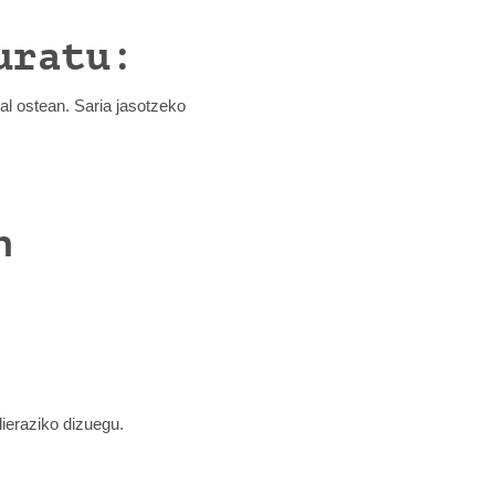
uratu:
al ostean. Saria jasotzeko
.
n
dieraziko dizuegu.