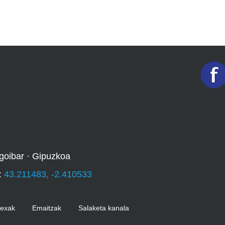
goibar · Gipuzkoa
:
43.211483, -2.410533
Kexak
Emaitzak
Salaketa kanala