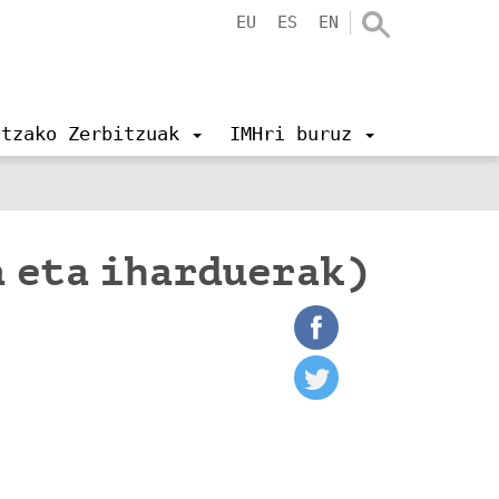
EU
ES
EN
ntzako Zerbitzuak
IMHri buruz
a eta iharduerak)