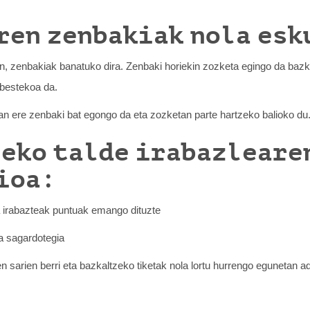
ren zenbakiak nola esk
n, zenbakiak banatuko dira. Zenbaki horiekin zozketa egingo da bazk
nbestekoa da.
an ere zenbaki bat egongo da eta zozketan parte hartzeko balioko du
neko talde irabazleare
ioa:
a irabazteak puntuak emango dituzte
a sagardotegia
n sarien berri eta bazkaltzeko tiketak nola lortu hurrengo egunetan a