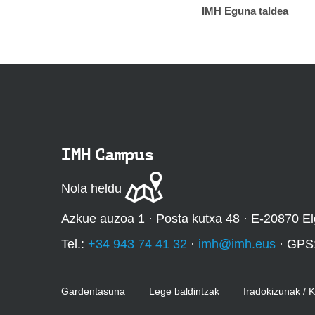
IMH Eguna taldea
IMH Campus
Nola heldu
Azkue auzoa 1 · Posta kutxa 48 · E-20870 El
Tel.:
+34 943 74 41 32
·
imh@imh.eus
· GPS
Gardentasuna
Lege baldintzak
Iradokizunak / 