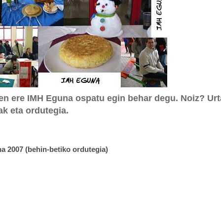
ten ere IMH Eguna ospatu egin behar degu. Noiz? Ur
k eta ordutegia.
na 2007 (behin-betiko ordutegia)