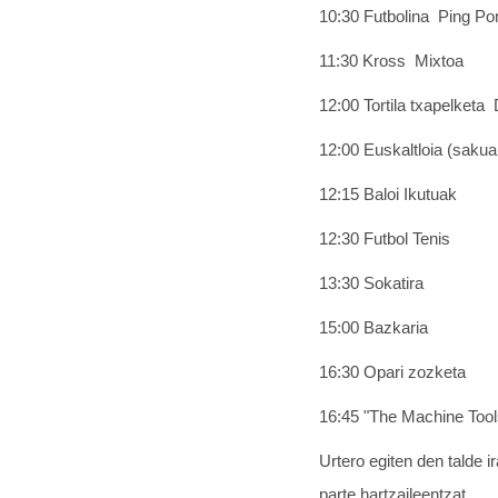
10:30 Futbolina  Ping Pon
11:30 Kross  Mixtoa
12:00 Tortila txapelketa 
12:00 Euskaltloia (sakuak
12:15 Baloi Ikutuak
12:30 Futbol Tenis
13:30 Sokatira
15:00 Bazkaria
16:30 Opari zozketa
16:45 "The Machine Tool
Urtero egiten den talde 
parte hartzaileentzat.