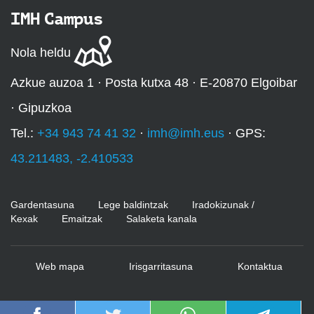
IMH Campus
Nola heldu
Azkue auzoa 1 · Posta kutxa 48 · E-20870 Elgoibar
· Gipuzkoa
Tel.:
+34 943 74 41 32
·
imh@imh.eus
· GPS:
43.211483, -2.410533
Gardentasuna
Lege baldintzak
Iradokizunak /
Kexak
Emaitzak
Salaketa kanala
Web mapa
Irisgarritasuna
Kontaktua