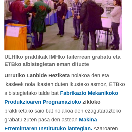
ULHIko praktikak IMHko tailerrean grabatu eta
ETBko albistegietan eman dituzte
Urrutiko Lanbide Heziketa
nolakoa den eta
ikasleek nola ikasten duten ikusteko asmoz, ETBko
albistegietako talde bat
Fabrikazio Mekanikoko
Produkzioaren Programazioko
zikloko
praktiketako saio bat nolakoa den ezagutarazteko
grabatu zuten pasa den astean
Makina
Erremintaren Institutuko lantegian.
Azaroaren