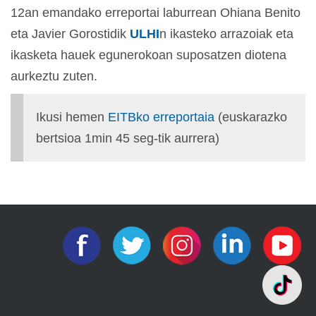
12an emandako erreportai laburrean Ohiana Benito
eta Javier Gorostidik
ULHI
n ikasteko arrazoiak eta
ikasketa hauek egunerokoan suposatzen diotena
aurkeztu zuten.
Ikusi hemen
EITBko erreportaia
(euskarazko
bertsioa 1min 45 seg-tik aurrera)