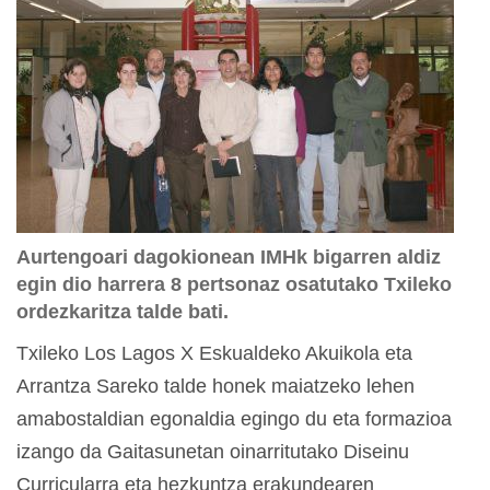
Aurtengoari dagokionean IMHk bigarren aldiz
egin dio harrera 8 pertsonaz osatutako Txileko
ordezkaritza talde bati.
Txileko Los Lagos X Eskualdeko Akuikola eta
Arrantza Sareko talde honek maiatzeko lehen
amabostaldian egonaldia egingo du eta formazioa
izango da Gaitasunetan oinarritutako Diseinu
Curricularra eta hezkuntza erakundearen