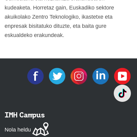
kudeaketa. Horretaz gain, Euskadiko sektore
akuikolako Zentro Teknologiko, ikastetxe eta
enpresak bisitatuko dituzte, eta baita gure
eskualdeko erakundeak.
IMH Campus
Nola heldu