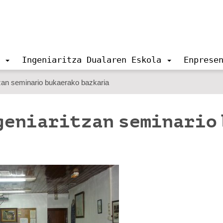
Ingeniaritza Dualaren Eskola
Enprese
zan seminario bukaerako bazkaria
geniaritzan seminario