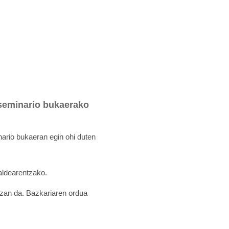
 seminario bukaerako
nario bukaeran egin ohi duten
taldearentzako.
izan da. Bazkariaren ordua