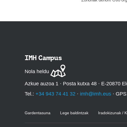
IMH Campus
Nola heldu
Azkue auzoa 1 · Posta kutxa 48 · E-20870 El
Tel.:
+34 943 74 41 32
·
imh@imh.eus
· GPS
Gardentasuna
Lege baldintzak
Iradokizunak / 