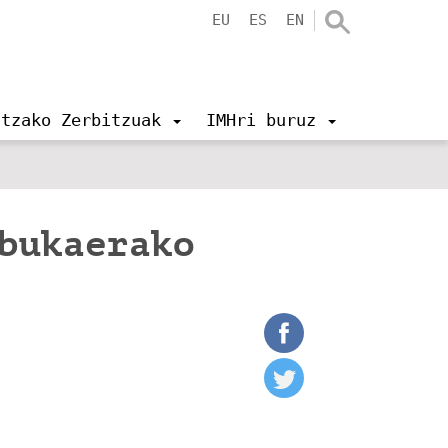
EU
ES
EN
ntzako Zerbitzuak
IMHri buruz
 bukaerako