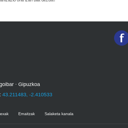
goibar · Gipuzkoa
:
43.211483, -2.410533
Kexak
Emaitzak
Salaketa kanala