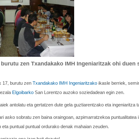
n burutu zen Txandakako IMH Ingeniaritzak ohi duen
ak 17, burutu zen
Txandakako IMH Ingeniaritzako
ikasle berriek, semi
bezala
Elgoibarko
San Lorentzo auzoko soziedadean egin zen.
iek antolatu eta gertatzen dute gela guztiarentzako eta ingeniaritza 
ari asko sobratu zen baina oraingoan, azpimarratzekoa puntualitatea 
en eta puntual puntual ordurako denak mahaian zeuden.
anizazio ona izan bait dezute!