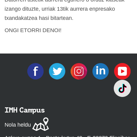
izango dituzte, urriak 13tik aurrera enpresako
txandakatzea hasi bitartean.
ONGI ETORRI DENOI!
IMH Campus
Nola heldu