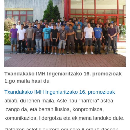
Txandakako IMH Ingeniaritzako 16. promozioak
1.go maila hasi du
Txandakako IMH Ingeniaritzako
16. promozioak
abiatu du lehen maila. Aste hau "harrera" astea
izango da, eta bertan ilusioa, konpromisoa,
komunikazioa, lidergotza eta ekimena landuko dute.
Datorren astetik aurrera egunero 8 orduz klaseak