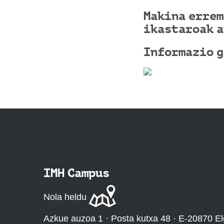
Makina errem
ikastaroak a
Informazio g
IMH Campus
Nola heldu
Azkue auzoa 1 · Posta kutxa 48 · E-20870 El