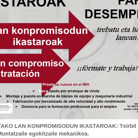
KO LAN KONPROMISODUN IKASTAROAK: Txirbil ha
untatzaile egokitzaile mekanikoa.