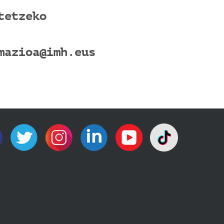
etetzeko
rmazioa@imh.eus