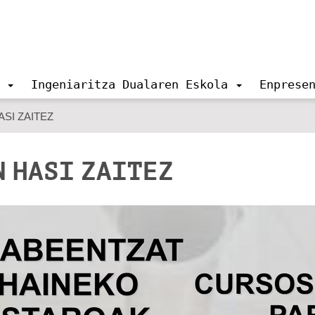
Ingeniaritza Dualaren Eskola
Enprese
SI ZAITEZ
N HASI ZAITEZ