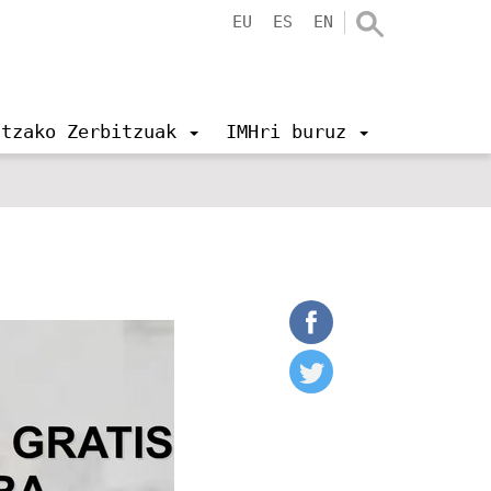
EU
ES
EN
ntzako Zerbitzuak
IMHri buruz