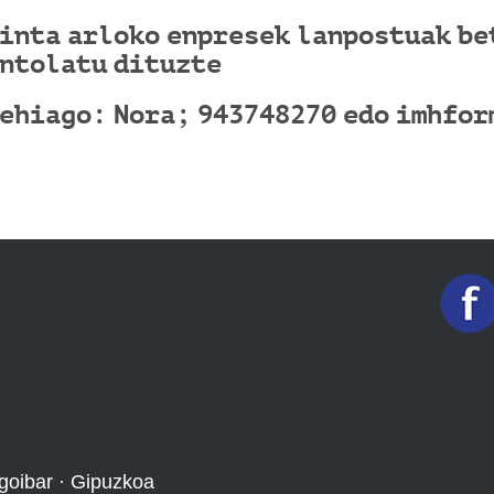
inta arloko enpresek lanpostuak b
ntolatu dituzte
ehiago: Nora; 943748270 edo imhfo
goibar · Gipuzkoa